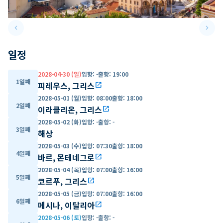
keyboard_arrow_left
keyboard_arrow_right
Previous slide
Next 
일정
2028-04-30 (일)
입항
:
-
출항
:
19:00
1일째
피레우스, 그리스
open_in_new
2028-05-01 (월)
입항
:
08:00
출항
:
18:00
2일째
이라클리온, 그리스
open_in_new
2028-05-02 (화)
입항
:
-
출항
:
-
3일째
해상
2028-05-03 (수)
입항
:
07:30
출항
:
18:00
4일째
바르, 몬테네그로
open_in_new
2028-05-04 (목)
입항
:
07:00
출항
:
16:00
5일째
코르푸, 그리스
open_in_new
2028-05-05 (금)
입항
:
07:00
출항
:
16:00
6일째
메시나, 이탈리아
open_in_new
2028-05-06 (토)
입항
:
-
출항
:
-