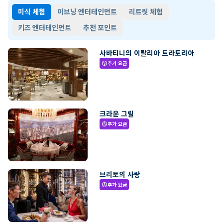
미식 체험
이브닝 엔터테인먼트
리트릿 체험
키즈 엔터테인먼트
추천 포인트
사바티니의 이탈리아 트라토리아
추가 요금
paid
크라운 그릴
추가 요금
paid
브리토의 사랑
추가 요금
paid