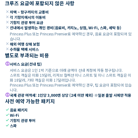
크루즈 요금에 포함되지 않은 사항
close
자택 ~ 항구까지의 교통비
close
각 기항지에서의 이동비
close
기항지 관광 투어 요금
close
선내에서 발생하는 개인 경비(음료비, 카지노, 상점, Wi-Fi, 스파, 세탁 등)
Princess Plus 또는 Princess Premier로 예약하신 경우, 음료 요금이 포함되어 있
습니다.
close
해외 여행 상해 보험
close
수하물 택배 서비스
별도로 부과되는 비용
paid
서비스 요금(선내 팁)
서비스 요금은 1인 1박 기준으로 아래 금액이 선내 계정에 자동 청구됩니다.
스위트 객실은 미화 19달러, 리저브 컬렉션 미니 스위트 및 미니 스위트 객실은 미
화 18달러, 기타 객실은 미화 17달러입니다.
Princess Plus 또는 Princess Premier로 예약하신 경우, 팁 요금이 포함되어 있습
니다.
paid
국제 관광 여객세: 1인당 3,000엔 상당 (2세 미만 제외) ※일본 출발 시에만 적용
사전 예약 가능한 패키지
check
음료 패키지
check
Wi-Fi
check
기항지 관광 투어
check
스파