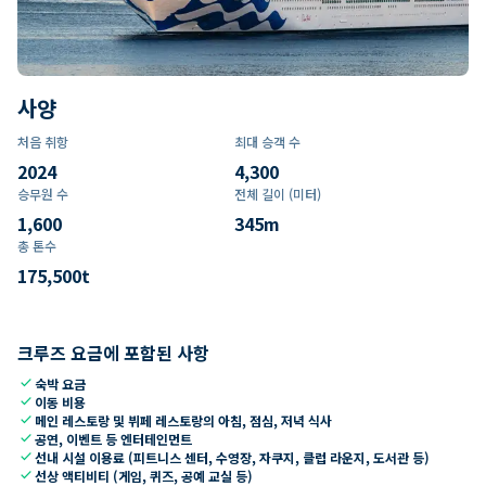
사양
처음 취항
최대 승객 수
2024
4,300
승무원 수
전체 길이 (미터)
1,600
345
m
총 톤수
175,500
t
크루즈 요금에 포함된 사항
check
숙박 요금
check
이동 비용
check
메인 레스토랑 및 뷔페 레스토랑의 아침, 점심, 저녁 식사
check
공연, 이벤트 등 엔터테인먼트
check
선내 시설 이용료 (피트니스 센터, 수영장, 자쿠지, 클럽 라운지, 도서관 등)
check
선상 액티비티 (게임, 퀴즈, 공예 교실 등)