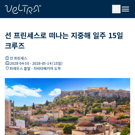
ading...
딩
menu
…
search
선 프린세스로 떠나는 지중해 일주 15일
크루즈
directions_boat
선 프린세스
card_travel
2028-04-30
-
2028-05-14
(
15일
)
location_on
피레우스 출발 - 치비타베키아 도착