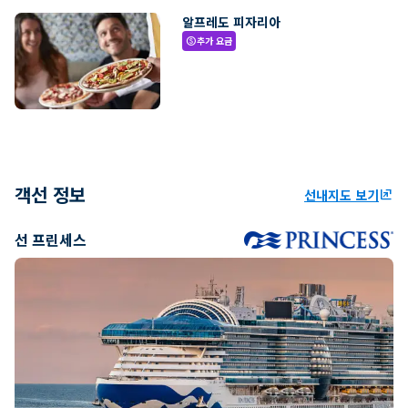
알프레도 피자리아
추가 요금
paid
객선 정보
선내지도 보기
ungroup
선 프린세스