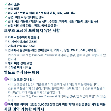
check
숙박 요금
check
이동 비용
check
메인 레스토랑 및 뷔페 레스토랑의 아침, 점심, 저녁 식사
check
공연, 이벤트 등 엔터테인먼트
check
선내 시설 이용료 (피트니스 센터, 수영장, 자쿠지, 클럽 라운지, 도서관 등)
check
선상 액티비티 (게임, 퀴즈, 공예 교실 등)
크루즈 요금에 포함되지 않은 사항
close
자택 ~ 항구까지의 교통비
close
각 기항지에서의 이동비
close
기항지 관광 투어 요금
close
선내에서 발생하는 개인 경비(음료비, 카지노, 상점, Wi-Fi, 스파, 세탁 등)
Princess Plus 또는 Princess Premier로 예약하신 경우, 음료 요금이 포함되어 있
습니다.
close
해외 여행 상해 보험
close
수하물 택배 서비스
별도로 부과되는 비용
paid
서비스 요금(선내 팁)
서비스 요금은 1인 1박 기준으로 아래 금액이 선내 계정에 자동 청구됩니다.
스위트 객실은 미화 19달러, 리저브 컬렉션 미니 스위트 및 미니 스위트 객실은 미
화 18달러, 기타 객실은 미화 17달러입니다.
Princess Plus 또는 Princess Premier로 예약하신 경우, 팁 요금이 포함되어 있습
니다.
paid
국제 관광 여객세: 1인당 3,000엔 상당 (2세 미만 제외) ※일본 출발 시에만 적용
사전 예약 가능한 패키지