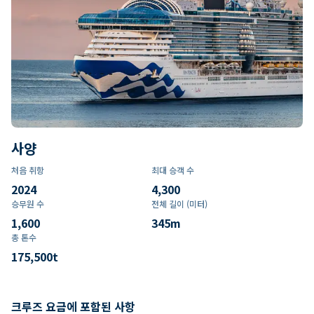
사양
처음 취항
최대 승객 수
2024
4,300
승무원 수
전체 길이 (미터)
1,600
345
m
총 톤수
175,500
t
크루즈 요금에 포함된 사항