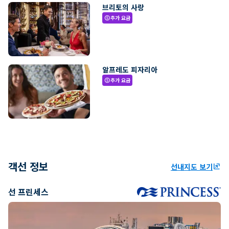
브리토의 사랑
추가 요금
paid
알프레도 피자리아
추가 요금
paid
객선 정보
선내지도 보기
ungroup
선 프린세스