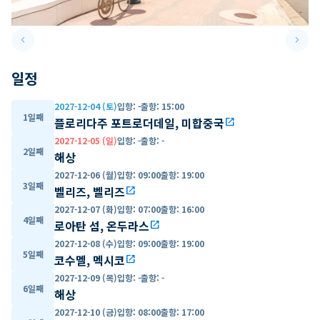
keyboard_arrow_left
keyboard_arrow_right
Previous slide
Next 
일정
2027-12-04 (토)
입항
:
-
출항
:
15:00
1일째
플로리다주 포트로더데일, 미합중국
open_in_new
2027-12-05 (일)
입항
:
-
출항
:
-
2일째
해상
2027-12-06 (월)
입항
:
09:00
출항
:
19:00
3일째
벨리즈, 벨리즈
open_in_new
2027-12-07 (화)
입항
:
07:00
출항
:
16:00
4일째
로아탄 섬, 온두라스
open_in_new
2027-12-08 (수)
입항
:
09:00
출항
:
19:00
5일째
코수멜, 멕시코
open_in_new
2027-12-09 (목)
입항
:
-
출항
:
-
6일째
해상
2027-12-10 (금)
입항
:
08:00
출항
:
17:00