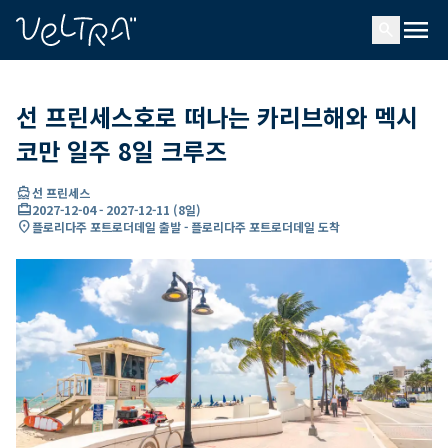
ading...
딩
menu
…
search
선 프린세스호로 떠나는 카리브해와 멕시
코만 일주 8일 크루즈
directions_boat
선 프린세스
card_travel
2027-12-04
-
2027-12-11
(
8일
)
location_on
플로리다주 포트로더데일 출발 - 플로리다주 포트로더데일 도착