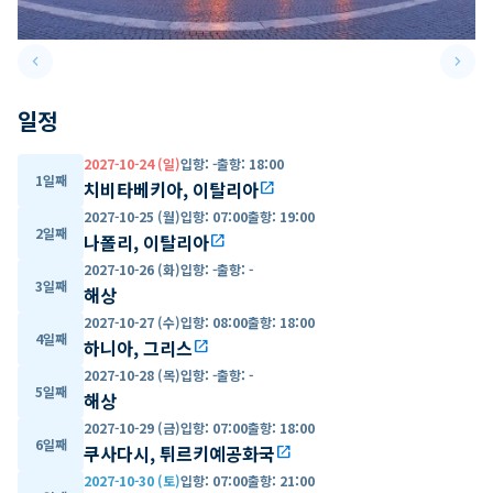
keyboard_arrow_left
keyboard_arrow_right
Previous slide
Next 
일정
2027-10-24 (일)
입항
:
-
출항
:
18:00
1일째
치비타베키아, 이탈리아
open_in_new
2027-10-25 (월)
입항
:
07:00
출항
:
19:00
2일째
나폴리, 이탈리아
open_in_new
2027-10-26 (화)
입항
:
-
출항
:
-
3일째
해상
2027-10-27 (수)
입항
:
08:00
출항
:
18:00
4일째
하니아, 그리스
open_in_new
2027-10-28 (목)
입항
:
-
출항
:
-
5일째
해상
2027-10-29 (금)
입항
:
07:00
출항
:
18:00
6일째
쿠사다시, 튀르키예공화국
open_in_new
2027-10-30 (토)
입항
:
07:00
출항
:
21:00