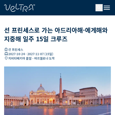
ading...
딩
menu
…
search
선 프린세스로 가는 아드리아해·에게해와
지중해 일주 15일 크루즈
directions_boat
선 프린세스
card_travel
2027-10-24
-
2027-11-07
(
15일
)
location_on
치비타베키아 출발 - 바르셀로나 도착