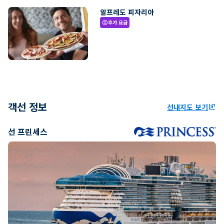
알프레도 피자리아
추가 요금
paid
객선 정보
선내지도 보기
ungroup
선 프린세스