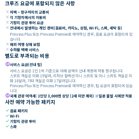
크루즈 요금에 포함되지 않은 사항
close
자택 ~ 항구까지의 교통비
close
각 기항지에서의 이동비
close
기항지 관광 투어 요금
close
선내에서 발생하는 개인 경비(음료비, 카지노, 상점, Wi-Fi, 스파, 세탁 등)
Princess Plus 또는 Princess Premier로 예약하신 경우, 음료 요금이 포함되어 있
습니다.
close
해외 여행 상해 보험
close
수하물 택배 서비스
별도로 부과되는 비용
paid
서비스 요금(선내 팁)
서비스 요금은 1인 1박 기준으로 아래 금액이 선내 계정에 자동 청구됩니다.
스위트 객실은 미화 19달러, 리저브 컬렉션 미니 스위트 및 미니 스위트 객실은 미
화 18달러, 기타 객실은 미화 17달러입니다.
Princess Plus 또는 Princess Premier로 예약하신 경우, 팁 요금이 포함되어 있습
니다.
paid
국제 관광 여객세: 1인당 3,000엔 상당 (2세 미만 제외) ※일본 출발 시에만 적용
사전 예약 가능한 패키지
check
음료 패키지
check
Wi-Fi
check
기항지 관광 투어
check
스파