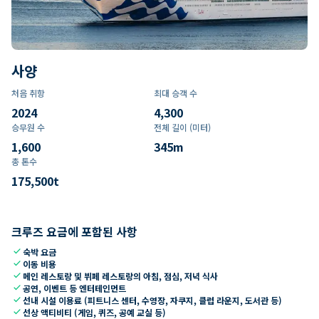
사양
처음 취항
최대 승객 수
2024
4,300
승무원 수
전체 길이 (미터)
1,600
345
m
총 톤수
175,500
t
크루즈 요금에 포함된 사항
check
숙박 요금
check
이동 비용
check
메인 레스토랑 및 뷔페 레스토랑의 아침, 점심, 저녁 식사
check
공연, 이벤트 등 엔터테인먼트
check
선내 시설 이용료 (피트니스 센터, 수영장, 자쿠지, 클럽 라운지, 도서관 등)
check
선상 액티비티 (게임, 퀴즈, 공예 교실 등)