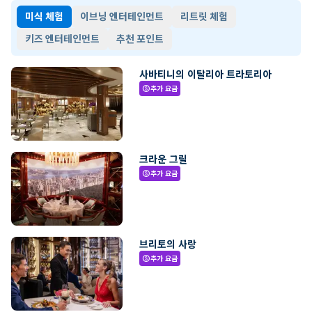
미식 체험
이브닝 엔터테인먼트
리트릿 체험
키즈 엔터테인먼트
추천 포인트
사바티니의 이탈리아 트라토리아
추가 요금
paid
크라운 그릴
추가 요금
paid
브리토의 사랑
추가 요금
paid