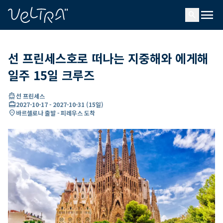
ading...
딩
menu
…
search
선 프린세스호로 떠나는 지중해와 에게해
일주 15일 크루즈
directions_boat
선 프린세스
card_travel
2027-10-17
-
2027-10-31
(
15일
)
location_on
바르셀로나 출발 - 피레우스 도착