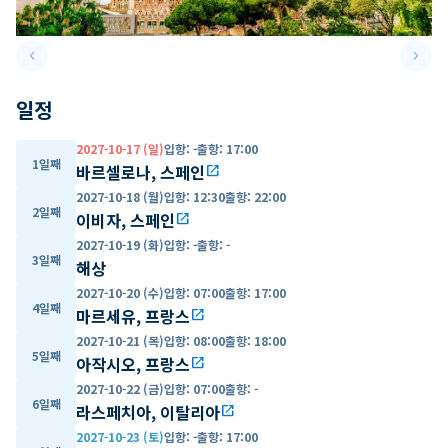
keyboard_arrow_left
keyboard_arrow_right
Previous slide
Next 
일정
2027-10-17 (일)
입항
:
-
출항
:
17:00
1일째
바르셀로나, 스페인
open_in_new
2027-10-18 (월)
입항
:
12:30
출항
:
22:00
2일째
이비자, 스페인
open_in_new
2027-10-19 (화)
입항
:
-
출항
:
-
3일째
해상
2027-10-20 (수)
입항
:
07:00
출항
:
17:00
4일째
마르세유, 프랑스
open_in_new
2027-10-21 (목)
입항
:
08:00
출항
:
18:00
5일째
아작시오, 프랑스
open_in_new
2027-10-22 (금)
입항
:
07:00
출항
:
-
6일째
라스페치아, 이탈리아
open_in_new
2027-10-23 (토)
입항
:
-
출항
:
17:00