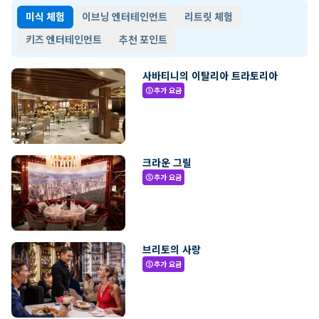
미식 체험
이브닝 엔터테인먼트
리트릿 체험
키즈 엔터테인먼트
추천 포인트
사바티니의 이탈리아 트라토리아
추가 요금
paid
크라운 그릴
추가 요금
paid
브리토의 사랑
추가 요금
paid