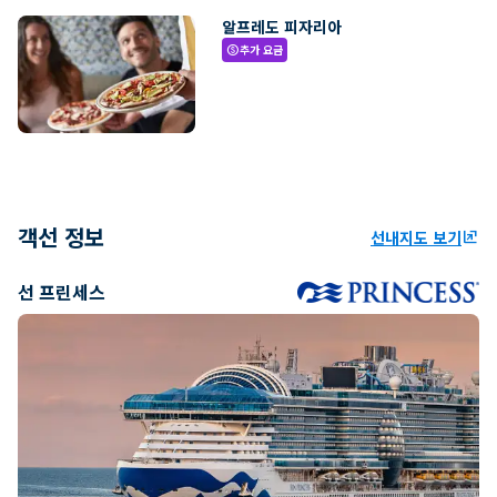
알프레도 피자리아
추가 요금
paid
객선 정보
선내지도 보기
ungroup
선 프린세스