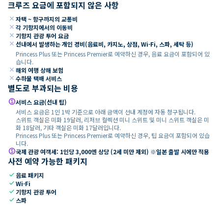
크루즈 요금에 포함되지 않은 사항
close
자택 ~ 항구까지의 교통비
close
각 기항지에서의 이동비
close
기항지 관광 투어 요금
close
선내에서 발생하는 개인 경비(음료비, 카지노, 상점, Wi-Fi, 스파, 세탁 등)
Princess Plus 또는 Princess Premier로 예약하신 경우, 음료 요금이 포함되어 있
습니다.
close
해외 여행 상해 보험
close
수하물 택배 서비스
별도로 부과되는 비용
paid
서비스 요금(선내 팁)
서비스 요금은 1인 1박 기준으로 아래 금액이 선내 계정에 자동 청구됩니다.
스위트 객실은 미화 19달러, 리저브 컬렉션 미니 스위트 및 미니 스위트 객실은 미
화 18달러, 기타 객실은 미화 17달러입니다.
Princess Plus 또는 Princess Premier로 예약하신 경우, 팁 요금이 포함되어 있습
니다.
paid
국제 관광 여객세: 1인당 3,000엔 상당 (2세 미만 제외) ※일본 출발 시에만 적용
사전 예약 가능한 패키지
check
음료 패키지
check
Wi-Fi
check
기항지 관광 투어
check
스파