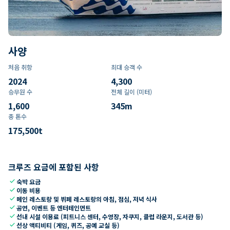
사양
처음 취항
최대 승객 수
2024
4,300
승무원 수
전체 길이 (미터)
1,600
345
m
총 톤수
175,500
t
크루즈 요금에 포함된 사항
check
숙박 요금
check
이동 비용
check
메인 레스토랑 및 뷔페 레스토랑의 아침, 점심, 저녁 식사
check
공연, 이벤트 등 엔터테인먼트
check
선내 시설 이용료 (피트니스 센터, 수영장, 자쿠지, 클럽 라운지, 도서관 등)
check
선상 액티비티 (게임, 퀴즈, 공예 교실 등)