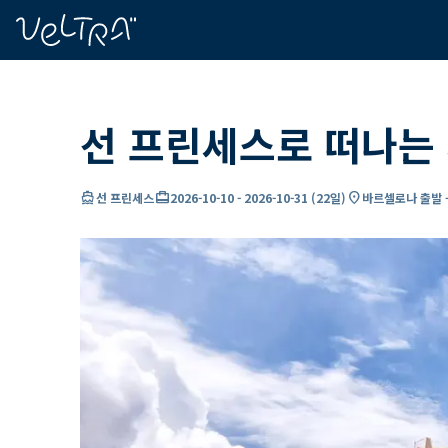
ading...
딩
…
선 프린세스로 떠나는 
directions_boat
card_travel
location_on
선 프린세스
2026-10-10
-
2026-10-31
(
22일
)
바르셀로나 출발 