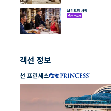
브리토의 사랑
추가 요금
paid
객선 정보
선 프린세스