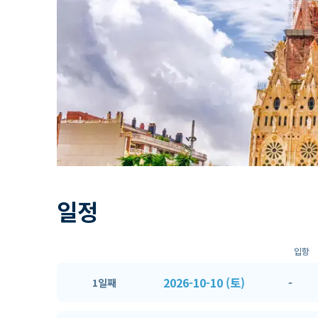
일정
입항
2026-10-10 (토)
-
1일째