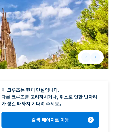
keyboard_arrow_left
keyboard_arrow_right
Previous slide
Next slide
이 크루즈는 현재 만실입니다.

다른 크루즈를 고려하시거나, 취소로 인한 빈자리
가 생길 때까지 기다려 주세요。
expand_circle_right
검색 페이지로 이동