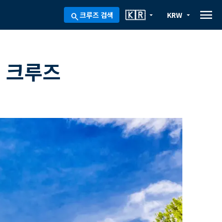
menu
🇰🇷
크루즈 검색
KRW
arrow_drop_down
arrow_drop_down
search
일 크루즈