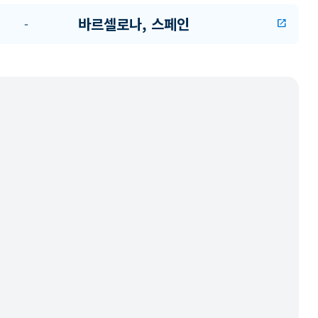
바르셀로나, 스페인
-
open_in_new