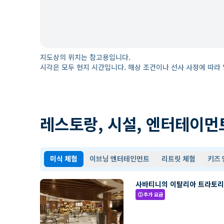
지도상의 위치는 참고용입니다.
시각은 모두 현지 시간입니다. 해상 조건이나 선사 사정에 따라 
레스토랑, 시설, 엔터테이먼
미식 체험
이브닝 엔터테인먼트
리트릿 체험
키즈
사바티니의 이탈리아 트라토
추가 요금
paid