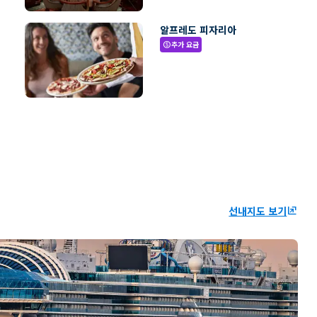
알프레도 피자리아
추가 요금
paid
선내지도 보기
ungroup