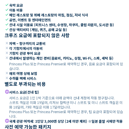
check
숙박 요금
check
이동 비용
check
메인 레스토랑 및 뷔페 레스토랑의 아침, 점심, 저녁 식사
check
공연, 이벤트 등 엔터테인먼트
check
선내 시설 이용료 (피트니스 센터, 수영장, 자쿠지, 클럽 라운지, 도서관 등)
check
선상 액티비티 (게임, 퀴즈, 공예 교실 등)
크루즈 요금에 포함되지 않은 사항
close
자택 ~ 항구까지의 교통비
close
각 기항지에서의 이동비
close
기항지 관광 투어 요금
close
선내에서 발생하는 개인 경비(음료비, 카지노, 상점, Wi-Fi, 스파, 세탁 등)
Princess Plus 또는 Princess Premier로 예약하신 경우, 음료 요금이 포함되어 있
습니다.
close
해외 여행 상해 보험
close
수하물 택배 서비스
별도로 부과되는 비용
paid
서비스 요금(선내 팁)
서비스 요금은 1인 1박 기준으로 아래 금액이 선내 계정에 자동 청구됩니다.
스위트 객실은 미화 19달러, 리저브 컬렉션 미니 스위트 및 미니 스위트 객실은 미
화 18달러, 기타 객실은 미화 17달러입니다.
Princess Plus 또는 Princess Premier로 예약하신 경우, 팁 요금이 포함되어 있습
니다.
paid
국제 관광 여객세: 1인당 3,000엔 상당 (2세 미만 제외) ※일본 출발 시에만 적용
사전 예약 가능한 패키지