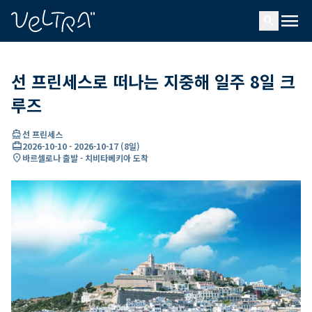
ading...
딩
menu
…
search
선 프린세스로 떠나는 지중해 일주 8일 크
루즈
directions_boat
선 프린세스
card_travel
2026-10-10
-
2026-10-17
(
8일
)
location_on
바르셀로나 출발 - 치비타베키아 도착