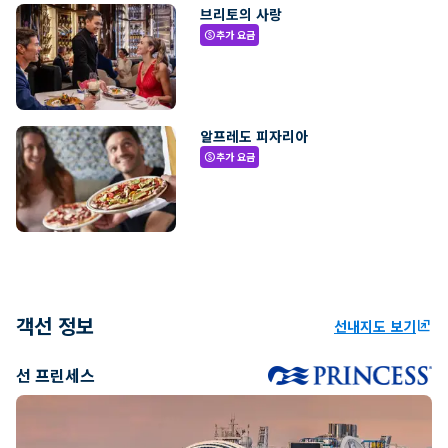
브리토의 사랑
추가 요금
paid
알프레도 피자리아
추가 요금
paid
객선 정보
선내지도 보기
ungroup
선 프린세스