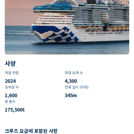
사양
처음 취항
최대 승객 수
2024
4,300
승무원 수
전체 길이 (미터)
1,600
345
m
총 톤수
175,500
t
크루즈 요금에 포함된 사항