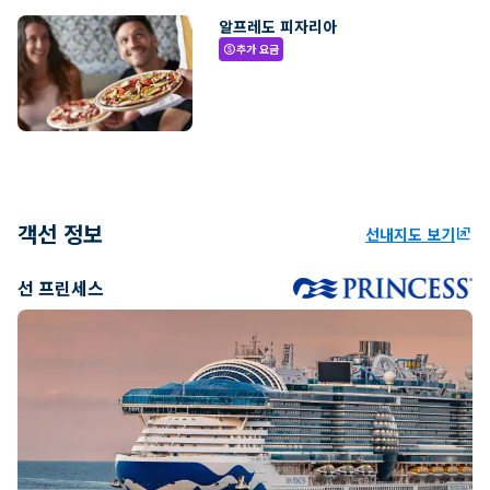
알프레도 피자리아
추가 요금
paid
객선 정보
선내지도 보기
ungroup
선 프린세스