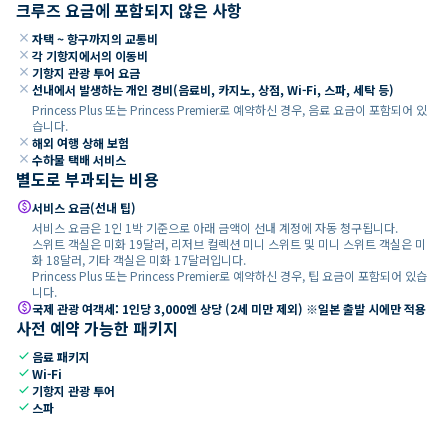
크루즈 요금에 포함되지 않은 사항
close
자택 ~ 항구까지의 교통비
close
각 기항지에서의 이동비
close
기항지 관광 투어 요금
close
선내에서 발생하는 개인 경비(음료비, 카지노, 상점, Wi-Fi, 스파, 세탁 등)
Princess Plus 또는 Princess Premier로 예약하신 경우, 음료 요금이 포함되어 있
습니다.
close
해외 여행 상해 보험
close
수하물 택배 서비스
별도로 부과되는 비용
paid
서비스 요금(선내 팁)
서비스 요금은 1인 1박 기준으로 아래 금액이 선내 계정에 자동 청구됩니다.
스위트 객실은 미화 19달러, 리저브 컬렉션 미니 스위트 및 미니 스위트 객실은 미
화 18달러, 기타 객실은 미화 17달러입니다.
Princess Plus 또는 Princess Premier로 예약하신 경우, 팁 요금이 포함되어 있습
니다.
paid
국제 관광 여객세: 1인당 3,000엔 상당 (2세 미만 제외) ※일본 출발 시에만 적용
사전 예약 가능한 패키지
check
음료 패키지
check
Wi-Fi
check
기항지 관광 투어
check
스파