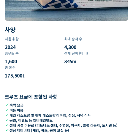
사양
처음 취항
최대 승객 수
2024
4,300
승무원 수
전체 길이 (미터)
1,600
345
m
총 톤수
175,500
t
크루즈 요금에 포함된 사항
check
숙박 요금
check
이동 비용
check
메인 레스토랑 및 뷔페 레스토랑의 아침, 점심, 저녁 식사
check
공연, 이벤트 등 엔터테인먼트
check
선내 시설 이용료 (피트니스 센터, 수영장, 자쿠지, 클럽 라운지, 도서관 등)
check
선상 액티비티 (게임, 퀴즈, 공예 교실 등)