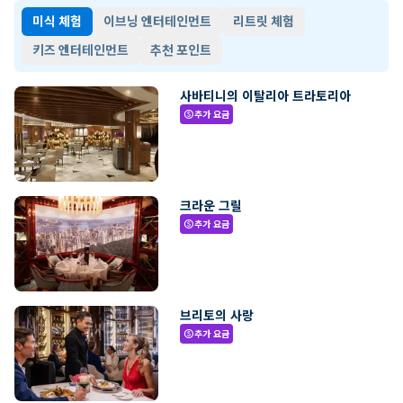
미식 체험
이브닝 엔터테인먼트
리트릿 체험
키즈 엔터테인먼트
추천 포인트
사바티니의 이탈리아 트라토리아
추가 요금
paid
크라운 그릴
추가 요금
paid
브리토의 사랑
추가 요금
paid