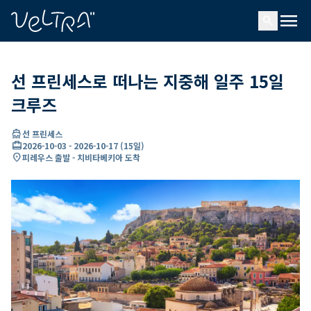
ading...
딩
menu
…
search
선 프린세스로 떠나는 지중해 일주 15일
크루즈
directions_boat
선 프린세스
card_travel
2026-10-03
-
2026-10-17
(
15일
)
location_on
피레우스 출발 - 치비타베키아 도착