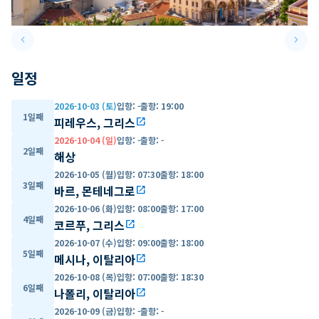
keyboard_arrow_left
keyboard_arrow_right
Previous slide
Next 
일정
2026-10-03 (토)
입항
:
-
출항
:
19:00
1일째
피레우스, 그리스
open_in_new
2026-10-04 (일)
입항
:
-
출항
:
-
2일째
해상
2026-10-05 (월)
입항
:
07:30
출항
:
18:00
3일째
바르, 몬테네그로
open_in_new
2026-10-06 (화)
입항
:
08:00
출항
:
17:00
4일째
코르푸, 그리스
open_in_new
2026-10-07 (수)
입항
:
09:00
출항
:
18:00
5일째
메시나, 이탈리아
open_in_new
2026-10-08 (목)
입항
:
07:00
출항
:
18:30
6일째
나폴리, 이탈리아
open_in_new
2026-10-09 (금)
입항
:
-
출항
:
-