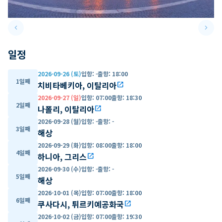
keyboard_arrow_left
keyboard_arrow_right
Previous slide
Next 
일정
2026-09-26 (토)
입항
:
-
출항
:
18:00
1일째
치비타베키아, 이탈리아
open_in_new
2026-09-27 (일)
입항
:
07:00
출항
:
18:30
2일째
나폴리, 이탈리아
open_in_new
2026-09-28 (월)
입항
:
-
출항
:
-
3일째
해상
2026-09-29 (화)
입항
:
08:00
출항
:
18:00
4일째
하니아, 그리스
open_in_new
2026-09-30 (수)
입항
:
-
출항
:
-
5일째
해상
2026-10-01 (목)
입항
:
07:00
출항
:
18:00
6일째
쿠사다시, 튀르키예공화국
open_in_new
2026-10-02 (금)
입항
:
07:00
출항
:
19:30