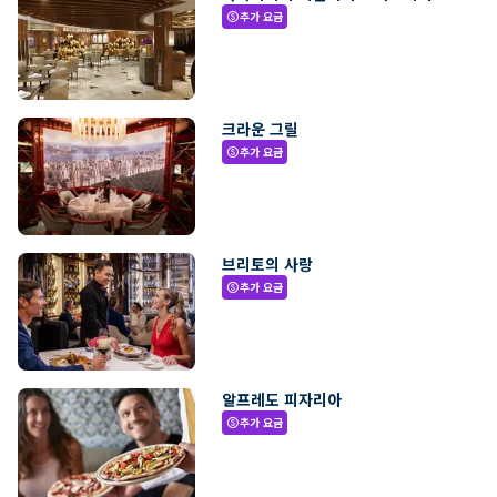
추가 요금
paid
크라운 그릴
추가 요금
paid
브리토의 사랑
추가 요금
paid
알프레도 피자리아
추가 요금
paid