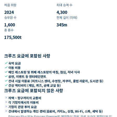
처음 취항
최대 승객 수
2024
4,300
승무원 수
전체 길이 (미터)
1,600
345
m
총 톤수
175,500
t
크루즈 요금에 포함된 사항
check
숙박 요금
check
이동 비용
check
메인 레스토랑 및 뷔페 레스토랑의 아침, 점심, 저녁 식사
check
공연, 이벤트 등 엔터테인먼트
check
선내 시설 이용료 (피트니스 센터, 수영장, 자쿠지, 클럽 라운지, 도서관 등)
check
선상 액티비티 (게임, 퀴즈, 공예 교실 등)
크루즈 요금에 포함되지 않은 사항
close
자택 ~ 항구까지의 교통비
close
각 기항지에서의 이동비
close
기항지 관광 투어 요금
close
선내에서 발생하는 개인 경비(음료비, 카지노, 상점, Wi-Fi, 스파, 세탁 등)
Princess Plus 또는 Princess Premier로 예약하신 경우, 음료 요금이 포함되어 있