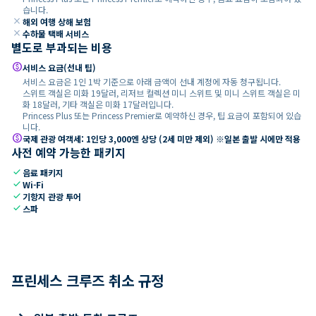
습니다.
close
해외 여행 상해 보험
close
수하물 택배 서비스
별도로 부과되는 비용
paid
서비스 요금(선내 팁)
서비스 요금은 1인 1박 기준으로 아래 금액이 선내 계정에 자동 청구됩니다.
스위트 객실은 미화 19달러, 리저브 컬렉션 미니 스위트 및 미니 스위트 객실은 미
화 18달러, 기타 객실은 미화 17달러입니다.
Princess Plus 또는 Princess Premier로 예약하신 경우, 팁 요금이 포함되어 있습
니다.
paid
국제 관광 여객세: 1인당 3,000엔 상당 (2세 미만 제외) ※일본 출발 시에만 적용
사전 예약 가능한 패키지
check
음료 패키지
check
Wi-Fi
check
기항지 관광 투어
check
스파
프린세스 크루즈 취소 규정