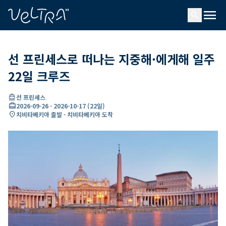
ading...
딩
menu
…
search
선 프린세스로 떠나는 지중해·에게해 일주
22일 크루즈
directions_boat
선 프린세스
card_travel
2026-09-26
-
2026-10-17
(
22일
)
location_on
치비타베키아 출발 - 치비타베키아 도착