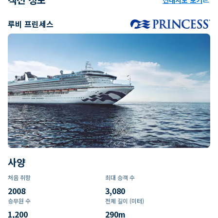
루비 프린세스
사양
처음 취항
최대 승객 수
2008
3,080
승무원 수
전체 길이 (미터)
1,200
290
m