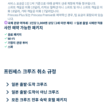
서비스 요금은 1인 1박 기준으로 아래 금액이 선내 계정에 자동 청구됩니다.
스위트 객실은 미화 19달러, 리저브 컬렉션 미니 스위트 및 미니 스위트 객실은 미
화 18달러, 기타 객실은 미화 17달러입니다.
Princess Plus 또는 Princess Premier로 예약하신 경우, 팁 요금이 포함되어 있습
니다.
paid
국제 관광 여객세: 1인당 3,000엔 상당 (2세 미만 제외) ※일본 출발 시에만 적용
사전 예약 가능한 패키지
check
음료 패키지
check
Wi-Fi
check
기항지 관광 투어
check
스파
프린세스 크루즈 취소 규정
keyboard_arrow_right
일본 출발·도착 크루즈
keyboard_arrow_right
일본 출발·도착이 아닌 크루즈
keyboard_arrow_right
모든 크루즈 전후 숙박 호텔 패키지