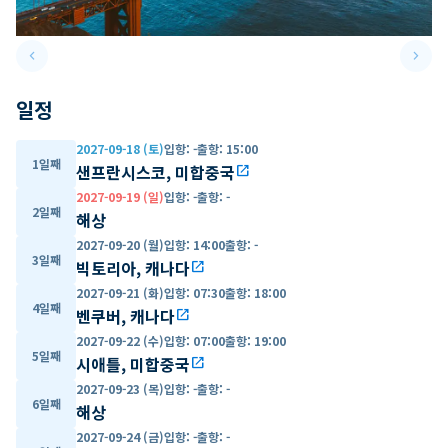
keyboard_arrow_left
keyboard_arrow_right
Previous slide
Next 
일정
2027-09-18 (토)
입항
:
-
출항
:
15:00
1일째
샌프란시스코, 미합중국
open_in_new
2027-09-19 (일)
입항
:
-
출항
:
-
2일째
해상
2027-09-20 (월)
입항
:
14:00
출항
:
-
3일째
빅토리아, 캐나다
open_in_new
2027-09-21 (화)
입항
:
07:30
출항
:
18:00
4일째
벤쿠버, 캐나다
open_in_new
2027-09-22 (수)
입항
:
07:00
출항
:
19:00
5일째
시애틀, 미합중국
open_in_new
2027-09-23 (목)
입항
:
-
출항
:
-
6일째
해상
2027-09-24 (금)
입항
:
-
출항
:
-