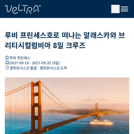
ading...
딩
menu
…
search
루비 프린세스호로 떠나는 알래스카와 브
리티시컬럼비아 8일 크루즈
directions_boat
루비 프린세스
card_travel
2027-09-18
-
2027-09-25
(
8일
)
location_on
샌프란시스코 출발 - 샌프란시스코 도착