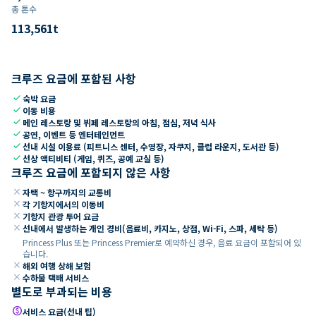
총 톤수
113,561
t
크루즈 요금에 포함된 사항
check
숙박 요금
check
이동 비용
check
메인 레스토랑 및 뷔페 레스토랑의 아침, 점심, 저녁 식사
check
공연, 이벤트 등 엔터테인먼트
check
선내 시설 이용료 (피트니스 센터, 수영장, 자쿠지, 클럽 라운지, 도서관 등)
check
선상 액티비티 (게임, 퀴즈, 공예 교실 등)
크루즈 요금에 포함되지 않은 사항
close
자택 ~ 항구까지의 교통비
close
각 기항지에서의 이동비
close
기항지 관광 투어 요금
close
선내에서 발생하는 개인 경비(음료비, 카지노, 상점, Wi-Fi, 스파, 세탁 등)
Princess Plus 또는 Princess Premier로 예약하신 경우, 음료 요금이 포함되어 있
습니다.
close
해외 여행 상해 보험
close
수하물 택배 서비스
별도로 부과되는 비용
paid
서비스 요금(선내 팁)