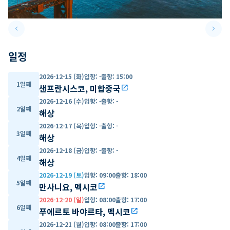
keyboard_arrow_left
keyboard_arrow_right
Previous slide
Next 
일정
2026-12-15 (화)
입항
:
-
출항
:
15:00
1일째
샌프란시스코, 미합중국
open_in_new
2026-12-16 (수)
입항
:
-
출항
:
-
2일째
해상
2026-12-17 (목)
입항
:
-
출항
:
-
3일째
해상
2026-12-18 (금)
입항
:
-
출항
:
-
4일째
해상
2026-12-19 (토)
입항
:
09:00
출항
:
18:00
5일째
만사니요, 멕시코
open_in_new
2026-12-20 (일)
입항
:
08:00
출항
:
17:00
6일째
푸에르토 바야르타, 멕시코
open_in_new
2026-12-21 (월)
입항
:
08:00
출항
:
17:00