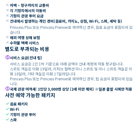
close
자택 ~ 항구까지의 교통비
close
각 기항지에서의 이동비
close
기항지 관광 투어 요금
close
선내에서 발생하는 개인 경비(음료비, 카지노, 상점, Wi-Fi, 스파, 세탁 등)
Princess Plus 또는 Princess Premier로 예약하신 경우, 음료 요금이 포함되어 있
습니다.
close
해외 여행 상해 보험
close
수하물 택배 서비스
별도로 부과되는 비용
paid
서비스 요금(선내 팁)
서비스 요금은 1인 1박 기준으로 아래 금액이 선내 계정에 자동 청구됩니다.
스위트 객실은 미화 19달러, 리저브 컬렉션 미니 스위트 및 미니 스위트 객실은 미
화 18달러, 기타 객실은 미화 17달러입니다.
Princess Plus 또는 Princess Premier로 예약하신 경우, 팁 요금이 포함되어 있습
니다.
paid
국제 관광 여객세: 1인당 3,000엔 상당 (2세 미만 제외) ※일본 출발 시에만 적용
사전 예약 가능한 패키지
check
음료 패키지
check
Wi-Fi
check
기항지 관광 투어
check
스파