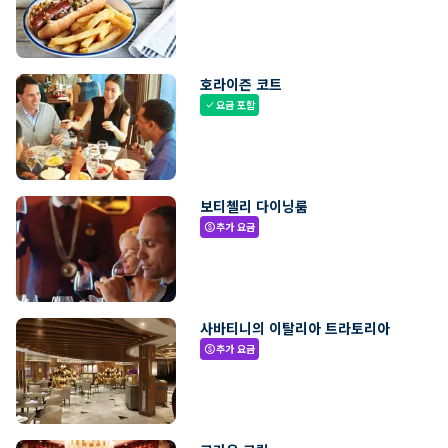
호라이즌 코트
요금 포함
check
보티첼리 다이닝룸
추가 요금
paid
사바티니의 이탈리아 트라토리아
추가 요금
paid