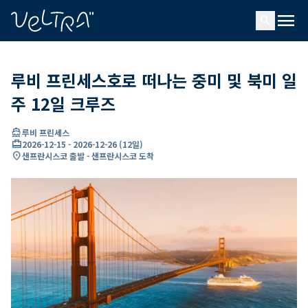
ading...
딩
menu
…
search
루비 프린세스호로 떠나는 중미 및 북미 일
주 12일 크루즈
directions_boat
루비 프린세스
card_travel
2026-12-15
-
2026-12-26
(
12일
)
location_on
샌프란시스코 출발 - 샌프란시스코 도착