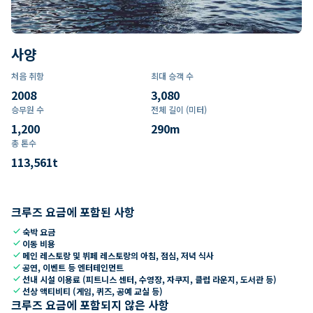
사양
처음 취항
최대 승객 수
2008
3,080
승무원 수
전체 길이 (미터)
1,200
290
m
총 톤수
113,561
t
크루즈 요금에 포함된 사항
check
숙박 요금
check
이동 비용
check
메인 레스토랑 및 뷔페 레스토랑의 아침, 점심, 저녁 식사
check
공연, 이벤트 등 엔터테인먼트
check
선내 시설 이용료 (피트니스 센터, 수영장, 자쿠지, 클럽 라운지, 도서관 등)
check
선상 액티비티 (게임, 퀴즈, 공예 교실 등)
크루즈 요금에 포함되지 않은 사항