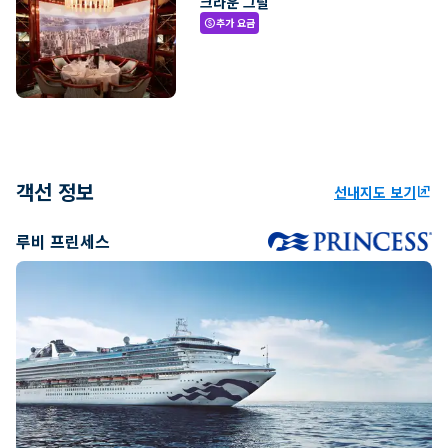
크라운 그릴
추가 요금
paid
객선 정보
선내지도 보기
ungroup
루비 프린세스