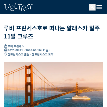
ading...
딩
menu
…
search
루비 프린세스호로 떠나는 알래스카 일주
11일 크루즈
directions_boat
루비 프린세스
card_travel
2026-08-31
-
2026-09-10
(
11일
)
location_on
샌프란시스코 출발 - 샌프란시스코 도착