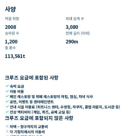
사양
처음 취항
최대 승객 수
2008
3,080
승무원 수
전체 길이 (미터)
1,200
290
m
총 톤수
113,561
t
크루즈 요금에 포함된 사항
check
숙박 요금
check
이동 비용
check
메인 레스토랑 및 뷔페 레스토랑의 아침, 점심, 저녁 식사
check
공연, 이벤트 등 엔터테인먼트
check
선내 시설 이용료 (피트니스 센터, 수영장, 자쿠지, 클럽 라운지, 도서관 등)
check
선상 액티비티 (게임, 퀴즈, 공예 교실 등)
크루즈 요금에 포함되지 않은 사항
close
자택 ~ 항구까지의 교통비
close
각 기항지에서의 이동비