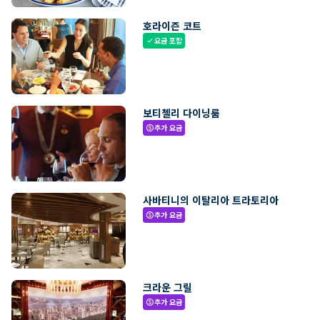
호라이즌 코트
요금 포함
check
보티첼리 다이닝룸
추가 요금
paid
사바티니의 이탈리아 트라토리아
추가 요금
paid
크라운 그릴
추가 요금
paid