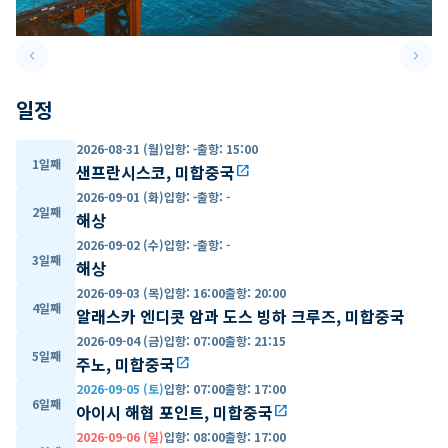
keyboard_arrow_left
keyboard_arrow_right
Previous slide
Next 
일정
2026-08-31 (월)
입항
:
-
출항
:
15:00
1일째
샌프란시스코, 미합중국
open_in_new
2026-09-01 (화)
입항
:
-
출항
:
-
2일째
해상
2026-09-02 (수)
입항
:
-
출항
:
-
3일째
해상
2026-09-03 (목)
입항
:
16:00
출항
:
20:00
4일째
알래스카 엔디콧 암과 도스 빙하 크루즈, 미합중국
2026-09-04 (금)
입항
:
07:00
출항
:
21:15
5일째
주노, 미합중국
open_in_new
2026-09-05 (토)
입항
:
07:00
출항
:
17:00
6일째
아이시 해협 포인트, 미합중국
open_in_new
2026-09-06 (일)
입항
:
08:00
출항
:
17:00