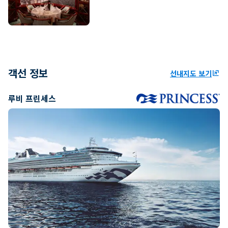
객선 정보
선내지도 보기
ungroup
루비 프린세스