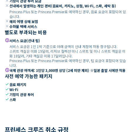
close
기항지 관광 투어 요금
close
선내에서 발생하는 개인 경비(음료비, 카지노, 상점, Wi-Fi, 스파, 세탁 등)
Princess Plus 또는 Princess Premier로 예약하신 경우, 음료 요금이 포함되어 있
습니다.
close
해외 여행 상해 보험
close
수하물 택배 서비스
별도로 부과되는 비용
paid
서비스 요금(선내 팁)
서비스 요금은 1인 1박 기준으로 아래 금액이 선내 계정에 자동 청구됩니다.
스위트 객실은 미화 19달러, 리저브 컬렉션 미니 스위트 및 미니 스위트 객실은 미
화 18달러, 기타 객실은 미화 17달러입니다.
Princess Plus 또는 Princess Premier로 예약하신 경우, 팁 요금이 포함되어 있습
니다.
paid
국제 관광 여객세: 1인당 3,000엔 상당 (2세 미만 제외) ※일본 출발 시에만 적용
사전 예약 가능한 패키지
check
음료 패키지
check
Wi-Fi
check
기항지 관광 투어
check
스파
프린세스 크루즈 취소 규정