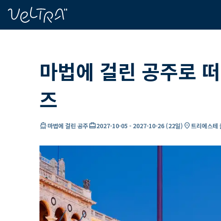
ading...
딩
…
마법에 걸린 공주로 떠
즈
directions_boat
card_travel
location_on
마법에 걸린 공주
2027-10-05
-
2027-10-26
(
22일
)
트리에스테 출