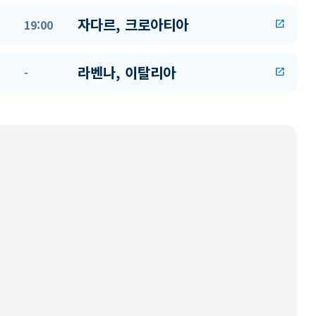
자다르, 크로아티아
19:00
open_in_new
라벤나, 이탈리아
-
open_in_new