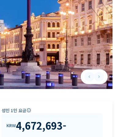
keyboard_arrow_left
keyboard_arrow_right
Previous slide
Next slide
성인 1인 요금
info
4,672,693
-
KRW