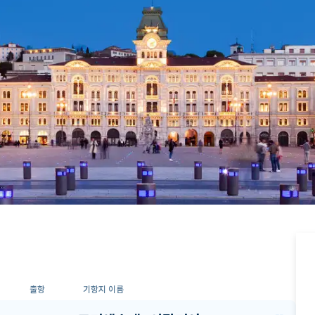
출항
기항지 이름