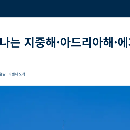
나는 지중해·아드리아해·에
발 - 라벤나 도착