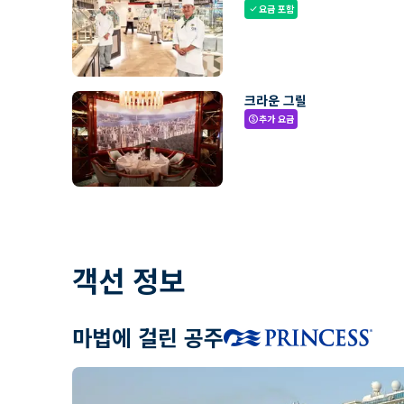
요금 포함
check
크라운 그릴
추가 요금
paid
객선 정보
마법에 걸린 공주