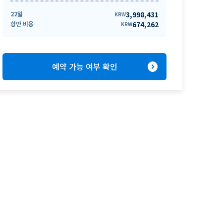
22일
3,998,431
KRW
항만 비용
674,262
KRW
expand_circle_right
예약 가능 여부 확인