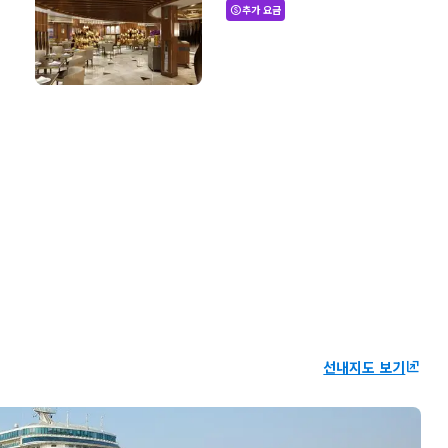
추가 요금
paid
선내지도 보기
ungroup