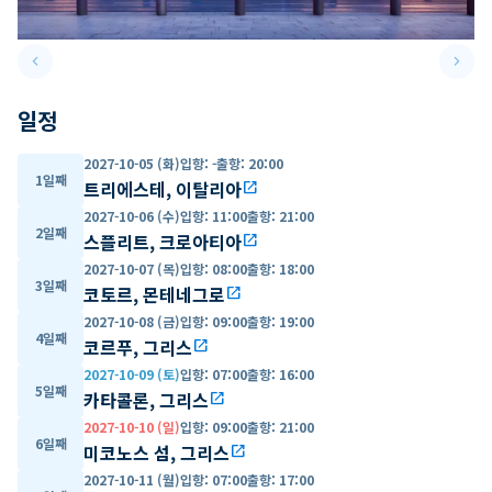
keyboard_arrow_left
keyboard_arrow_right
Previous slide
Next 
일정
2027-10-05 (화)
입항
:
-
출항
:
20:00
1일째
트리에스테, 이탈리아
open_in_new
2027-10-06 (수)
입항
:
11:00
출항
:
21:00
2일째
스플리트, 크로아티아
open_in_new
2027-10-07 (목)
입항
:
08:00
출항
:
18:00
3일째
코토르, 몬테네그로
open_in_new
2027-10-08 (금)
입항
:
09:00
출항
:
19:00
4일째
코르푸, 그리스
open_in_new
2027-10-09 (토)
입항
:
07:00
출항
:
16:00
5일째
카타콜론, 그리스
open_in_new
2027-10-10 (일)
입항
:
09:00
출항
:
21:00
6일째
미코노스 섬, 그리스
open_in_new
2027-10-11 (월)
입항
:
07:00
출항
:
17:00