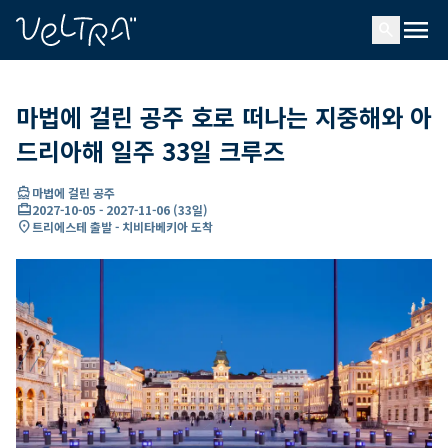
ading...
딩
menu
…
search
마법에 걸린 공주 호로 떠나는 지중해와 아
드리아해 일주 33일 크루즈
directions_boat
마법에 걸린 공주
card_travel
2027-10-05
-
2027-11-06
(
33일
)
location_on
트리에스테 출발 - 치비타베키아 도착