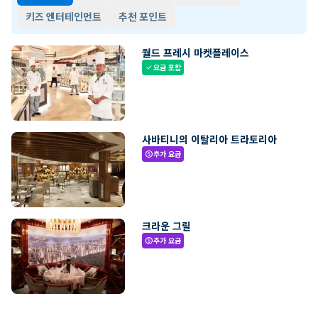
키즈 엔터테인먼트
추천 포인트
월드 프레시 마켓플레이스
요금 포함
check
사바티니의 이탈리아 트라토리아
추가 요금
paid
크라운 그릴
추가 요금
paid