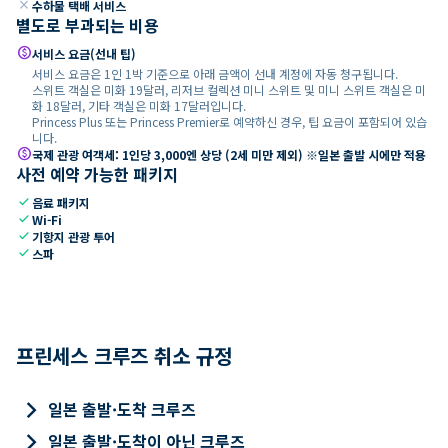
close
수하물 택배 서비스
별도로 부과되는 비용
paid
서비스 요금(선내 팁)
서비스 요금은 1인 1박 기준으로 아래 금액이 선내 계정에 자동 청구됩니다.
스위트 객실은 미화 19달러, 리저브 컬렉션 미니 스위트 및 미니 스위트 객실은 미
화 18달러, 기타 객실은 미화 17달러입니다.
Princess Plus 또는 Princess Premier로 예약하신 경우, 팁 요금이 포함되어 있습
니다.
paid
국제 관광 여객세: 1인당 3,000엔 상당 (2세 미만 제외) ※일본 출발 시에만 적용
사전 예약 가능한 패키지
check
음료 패키지
check
Wi-Fi
check
기항지 관광 투어
check
스파
프린세스 크루즈 취소 규정
keyboard_arrow_right
일본 출발·도착 크루즈
keyboard_arrow_right
일본 출발·도착이 아닌 크루즈