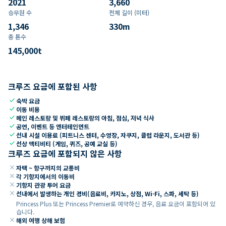
2021
3,660
승무원 수
전체 길이 (미터)
1,346
330
m
총 톤수
145,000
t
크루즈 요금에 포함된 사항
check
숙박 요금
check
이동 비용
check
메인 레스토랑 및 뷔페 레스토랑의 아침, 점심, 저녁 식사
check
공연, 이벤트 등 엔터테인먼트
check
선내 시설 이용료 (피트니스 센터, 수영장, 자쿠지, 클럽 라운지, 도서관 등)
check
선상 액티비티 (게임, 퀴즈, 공예 교실 등)
크루즈 요금에 포함되지 않은 사항
close
자택 ~ 항구까지의 교통비
close
각 기항지에서의 이동비
close
기항지 관광 투어 요금
close
선내에서 발생하는 개인 경비(음료비, 카지노, 상점, Wi-Fi, 스파, 세탁 등)
Princess Plus 또는 Princess Premier로 예약하신 경우, 음료 요금이 포함되어 있
습니다.
close
해외 여행 상해 보험