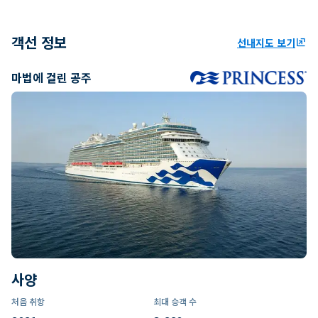
객선 정보
선내지도 보기
ungroup
마법에 걸린 공주
사양
처음 취항
최대 승객 수