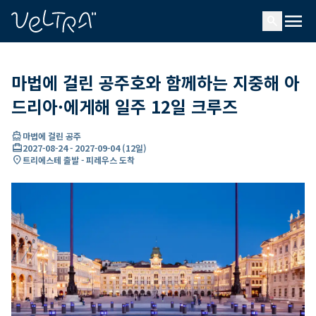
ading...
딩
menu
…
search
마법에 걸린 공주호와 함께하는 지중해 아
드리아·에게해 일주 12일 크루즈
directions_boat
마법에 걸린 공주
card_travel
2027-08-24
-
2027-09-04
(
12일
)
location_on
트리에스테 출발 - 피레우스 도착