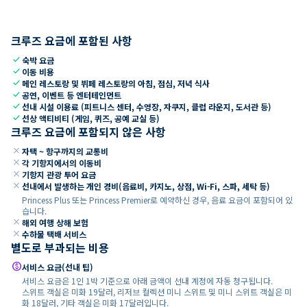
크루즈 요금에 포함된 사항
check
숙박 요금
check
이동 비용
check
메인 레스토랑 및 뷔페 레스토랑의 아침, 점심, 저녁 식사
check
공연, 이벤트 등 엔터테인먼트
check
선내 시설 이용료 (피트니스 센터, 수영장, 자쿠지, 클럽 라운지, 도서관 등)
check
선상 액티비티 (게임, 퀴즈, 공예 교실 등)
크루즈 요금에 포함되지 않은 사항
close
자택 ~ 항구까지의 교통비
close
각 기항지에서의 이동비
close
기항지 관광 투어 요금
close
선내에서 발생하는 개인 경비(음료비, 카지노, 상점, Wi-Fi, 스파, 세탁 등)
Princess Plus 또는 Princess Premier로 예약하신 경우, 음료 요금이 포함되어 있
습니다.
close
해외 여행 상해 보험
close
수하물 택배 서비스
별도로 부과되는 비용
paid
서비스 요금(선내 팁)
서비스 요금은 1인 1박 기준으로 아래 금액이 선내 계정에 자동 청구됩니다.
스위트 객실은 미화 19달러, 리저브 컬렉션 미니 스위트 및 미니 스위트 객실은 미
화 18달러, 기타 객실은 미화 17달러입니다.