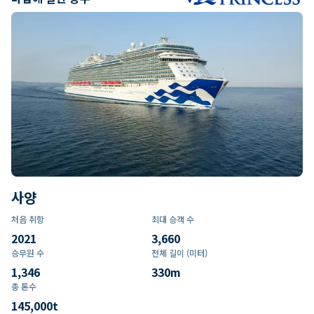
사양
처음 취항
최대 승객 수
2021
3,660
승무원 수
전체 길이 (미터)
1,346
330
m
총 톤수
145,000
t