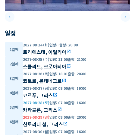
keyboard_arrow_left
keyboard_arrow_right
Previous slide
Next 
일정
2027-08-24 (화)
입항
:
-
출항
:
20:00
1일째
트리에스테, 이탈리아
open_in_new
2027-08-25 (수)
입항
:
11:00
출항
:
21:00
2일째
스플리트, 크로아티아
open_in_new
2027-08-26 (목)
입항
:
18:01
출항
:
20:00
3일째
코토르, 몬테네그로
open_in_new
2027-08-27 (금)
입항
:
09:00
출항
:
19:00
4일째
코르푸, 그리스
open_in_new
2027-08-28 (토)
입항
:
07:00
출항
:
16:00
5일째
카타콜론, 그리스
open_in_new
2027-08-29 (일)
입항
:
09:00
출항
:
20:00
6일째
산토리니 섬, 그리스
open_in_new
2027-08-30 (월)
입항
:
07:00
출항
:
16:00