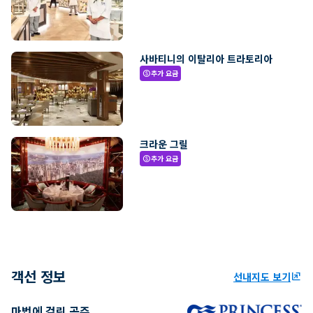
사바티니의 이탈리아 트라토리아
추가 요금
paid
크라운 그릴
추가 요금
paid
객선 정보
선내지도 보기
ungroup
마법에 걸린 공주