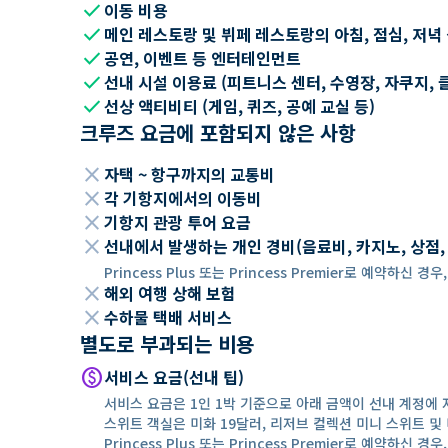
check
이동 비용
check
메인 레스토랑 및 뷔페 레스토랑의 아침, 점심, 저녁
check
공연, 이벤트 등 엔터테인먼트
check
선내 시설 이용료 (피트니스 센터, 수영장, 자쿠지, 
check
선상 액티비티 (게임, 퀴즈, 공예 교실 등)
크루즈 요금에 포함되지 않은 사항
close
자택 ~ 항구까지의 교통비
close
각 기항지에서의 이동비
close
기항지 관광 투어 요금
close
선내에서 발생하는 개인 경비(음료비, 카지노, 상점, Wi
Princess Plus 또는 Princess Premier로 예약하신
close
해외 여행 상해 보험
close
수하물 택배 서비스
별도로 부과되는 비용
paid
서비스 요금(선내 팁)
서비스 요금은 1인 1박 기준으로 아래 금액이 선내 계정에 
스위트 객실은 미화 19달러, 리저브 컬렉션 미니 스위트 및 
Princess Plus 또는 Princess Premier로 예약하신