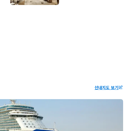
선내지도 보기
ungroup