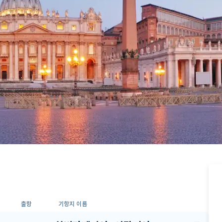
출항
기항지 이름