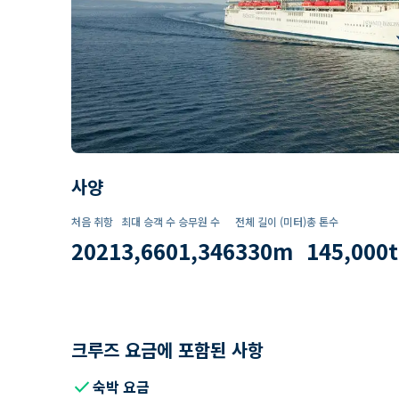
사양
처음 취항
최대 승객 수
승무원 수
전체 길이 (미터)
총 톤수
2021
3,660
1,346
330
m
145,000
t
크루즈 요금에 포함된 사항
check
숙박 요금