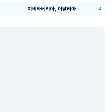
치비타베키아, 이탈리아
-
open_in_new