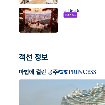
크라운 그릴
추가 요금
paid
객선 정보
마법에 걸린 공주