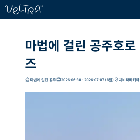
ading...
딩
…
마법에 걸린 공주호로
즈
directions_boat
card_travel
location_on
마법에 걸린 공주
2026-06-30
-
2026-07-07
(
8일
)
치비타베키아 