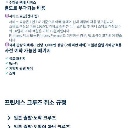
close
수하물 택배 서비스
별도로 부과되는 비용
paid
서비스 요금(선내 팁)
서비스 요금은 1인 1박 기준으로 아래 금액이 선내 계정에 자동 청구됩니다.
스위트 객실은 미화 19달러, 리저브 컬렉션 미니 스위트 및 미니 스위트 객실은 미
화 18달러, 기타 객실은 미화 17달러입니다.
Princess Plus 또는 Princess Premier로 예약하신 경우, 팁 요금이 포함되어 있습
니다.
paid
국제 관광 여객세: 1인당 3,000엔 상당 (2세 미만 제외) ※일본 출발 시에만 적용
사전 예약 가능한 패키지
check
음료 패키지
check
Wi-Fi
check
기항지 관광 투어
check
스파
프린세스 크루즈 취소 규정
keyboard_arrow_right
일본 출발·도착 크루즈
keyboard_arrow_right
일본 출발·도착이 아닌 크루즈