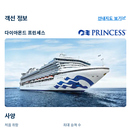
객선 정보
선내지도 보기
ungroup
다이아몬드 프린세스
사양
처음 취항
최대 승객 수