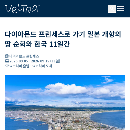
ading...
딩
menu
…
search
다이아몬드 프린세스로 가기 일본 개항의
땅 순회와 한국 11일간
directions_boat
다이아몬드 프린세스
card_travel
2026-09-05
-
2026-09-15
(
11일
)
location_on
요코하마 출발 - 요코하마 도착