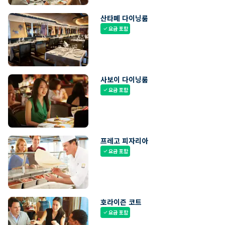
산타페 다이닝룸
요금 포함
check
사보이 다이닝룸
요금 포함
check
프레고 피자리아
요금 포함
check
호라이즌 코트
요금 포함
check