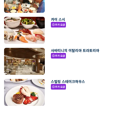
카이 스시
추가 요금
paid
사바티니의 이탈리아 트라토리아
추가 요금
paid
스털링 스테이크하우스
추가 요금
paid