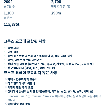
2004
2,706
승무원 수
전체 길이 (미터)
1,100
290
m
총 톤수
115,875
t
크루즈 요금에 포함된 사항
check
숙박 요금
check
이동 비용
check
메인 레스토랑 및 뷔페 레스토랑의 아침, 점심, 저녁 식사
check
공연, 이벤트 등 엔터테인먼트
check
선내 시설 이용료 (피트니스 센터, 수영장, 자쿠지, 클럽 라운지, 도서관 등)
check
선상 액티비티 (게임, 퀴즈, 공예 교실 등)
크루즈 요금에 포함되지 않은 사항
close
자택 ~ 항구까지의 교통비
close
각 기항지에서의 이동비
close
기항지 관광 투어 요금
close
선내에서 발생하는 개인 경비(음료비, 카지노, 상점, Wi-Fi, 스파, 세탁 등)
Princess Plus 또는 Princess Premier로 예약하신 경우, 음료 요금이 포함되어 있
습니다.
close
해외 여행 상해 보험