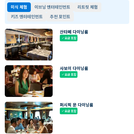
미식 체험
이브닝 엔터테인먼트
리트릿 체험
키즈 엔터테인먼트
추천 포인트
산타페 다이닝룸
요금 포함
check
사보이 다이닝룸
요금 포함
check
퍼시픽 문 다이닝룸
요금 포함
check