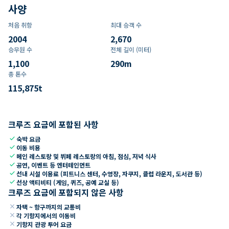
사양
처음 취항
최대 승객 수
2004
2,670
승무원 수
전체 길이 (미터)
1,100
290
m
총 톤수
115,875
t
크루즈 요금에 포함된 사항
check
숙박 요금
check
이동 비용
check
메인 레스토랑 및 뷔페 레스토랑의 아침, 점심, 저녁 식사
check
공연, 이벤트 등 엔터테인먼트
check
선내 시설 이용료 (피트니스 센터, 수영장, 자쿠지, 클럽 라운지, 도서관 등)
check
선상 액티비티 (게임, 퀴즈, 공예 교실 등)
크루즈 요금에 포함되지 않은 사항
close
자택 ~ 항구까지의 교통비
close
각 기항지에서의 이동비
close
기항지 관광 투어 요금