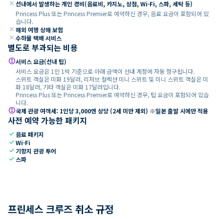
close
선내에서 발생하는 개인 경비(음료비, 카지노, 상점, Wi-Fi, 스파, 세탁 등)
Princess Plus 또는 Princess Premier로 예약하신 경우, 음료 요금이 포함되어 있
습니다.
close
해외 여행 상해 보험
close
수하물 택배 서비스
별도로 부과되는 비용
paid
서비스 요금(선내 팁)
서비스 요금은 1인 1박 기준으로 아래 금액이 선내 계정에 자동 청구됩니다.
스위트 객실은 미화 19달러, 리저브 컬렉션 미니 스위트 및 미니 스위트 객실은 미
화 18달러, 기타 객실은 미화 17달러입니다.
Princess Plus 또는 Princess Premier로 예약하신 경우, 팁 요금이 포함되어 있습
니다.
paid
국제 관광 여객세: 1인당 3,000엔 상당 (2세 미만 제외) ※일본 출발 시에만 적용
사전 예약 가능한 패키지
check
음료 패키지
check
Wi-Fi
check
기항지 관광 투어
check
스파
프린세스 크루즈 취소 규정