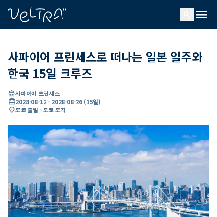
ading...
딩
menu
…
search
사파이어 프린세스로 떠나는 일본 일주와
한국 15일 크루즈
directions_boat
사파이어 프린세스
card_travel
2028-08-12
-
2028-08-26
(
15일
)
location_on
도쿄 출발 - 도쿄 도착