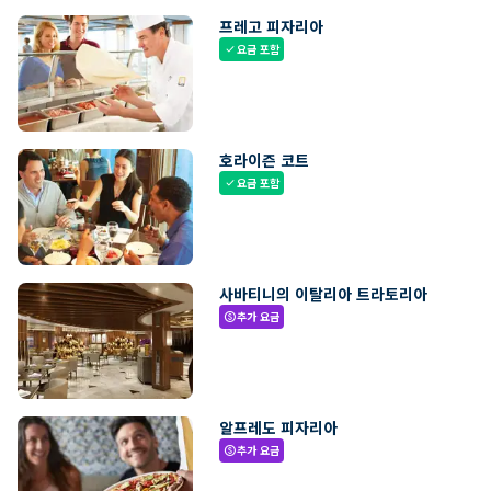
프레고 피자리아
요금 포함
check
호라이즌 코트
요금 포함
check
사바티니의 이탈리아 트라토리아
추가 요금
paid
알프레도 피자리아
추가 요금
paid