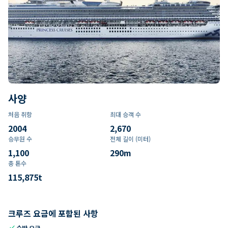
사양
처음 취항
최대 승객 수
2004
2,670
승무원 수
전체 길이 (미터)
1,100
290
m
총 톤수
115,875
t
크루즈 요금에 포함된 사항
check
숙박 요금