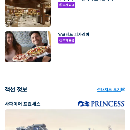
추가 요금
paid
알프레도 피자리아
추가 요금
paid
객선 정보
선내지도 보기
ungroup
사파이어 프린세스