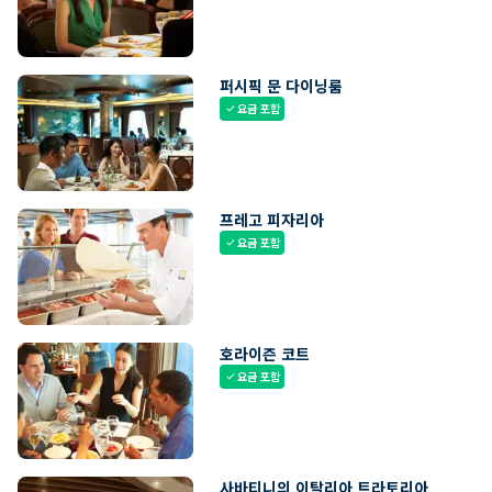
퍼시픽 문 다이닝룸
요금 포함
check
프레고 피자리아
요금 포함
check
호라이즌 코트
요금 포함
check
사바티니의 이탈리아 트라토리아