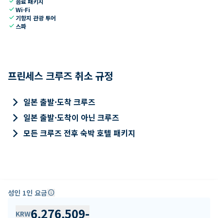
check
음료 패키지
check
Wi-Fi
check
기항지 관광 투어
check
스파
프린세스 크루즈 취소 규정
keyboard_arrow_right
일본 출발·도착 크루즈
keyboard_arrow_right
일본 출발·도착이 아닌 크루즈
keyboard_arrow_right
모든 크루즈 전후 숙박 호텔 패키지
성인 1인 요금
info
6,276,509
-
KRW