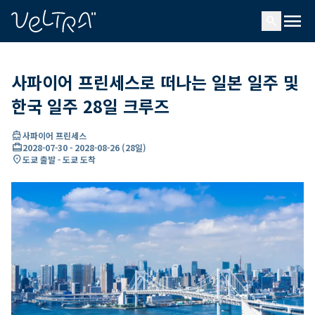
ading...
딩
menu
…
search
사파이어 프린세스로 떠나는 일본 일주 및
한국 일주 28일 크루즈
directions_boat
사파이어 프린세스
card_travel
2028-07-30
-
2028-08-26
(
28일
)
location_on
도쿄 출발 - 도쿄 도착