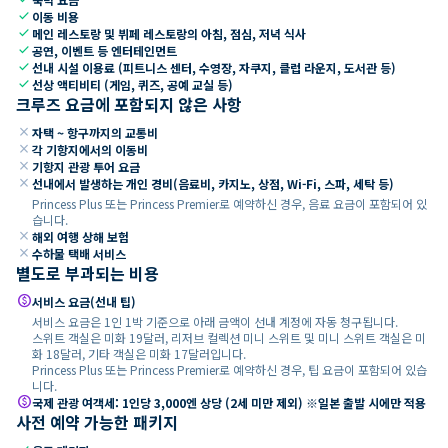
check
이동 비용
check
메인 레스토랑 및 뷔페 레스토랑의 아침, 점심, 저녁 식사
check
공연, 이벤트 등 엔터테인먼트
check
선내 시설 이용료 (피트니스 센터, 수영장, 자쿠지, 클럽 라운지, 도서관 등)
check
선상 액티비티 (게임, 퀴즈, 공예 교실 등)
크루즈 요금에 포함되지 않은 사항
close
자택 ~ 항구까지의 교통비
close
각 기항지에서의 이동비
close
기항지 관광 투어 요금
close
선내에서 발생하는 개인 경비(음료비, 카지노, 상점, Wi-Fi, 스파, 세탁 등)
Princess Plus 또는 Princess Premier로 예약하신 경우, 음료 요금이 포함되어 있
습니다.
close
해외 여행 상해 보험
close
수하물 택배 서비스
별도로 부과되는 비용
paid
서비스 요금(선내 팁)
서비스 요금은 1인 1박 기준으로 아래 금액이 선내 계정에 자동 청구됩니다.
스위트 객실은 미화 19달러, 리저브 컬렉션 미니 스위트 및 미니 스위트 객실은 미
화 18달러, 기타 객실은 미화 17달러입니다.
Princess Plus 또는 Princess Premier로 예약하신 경우, 팁 요금이 포함되어 있습
니다.
paid
국제 관광 여객세: 1인당 3,000엔 상당 (2세 미만 제외) ※일본 출발 시에만 적용
사전 예약 가능한 패키지