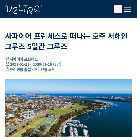
ading...
딩
menu
…
search
사파이어 프린세스로 떠나는 호주 서해안
크루즈 5일간 크루즈
directions_boat
사파이어 프린세스
card_travel
2028-01-12
-
2028-01-16
(
5일
)
location_on
프리맨틀 출발 - 프리맨틀 도착