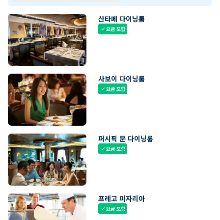
산타페 다이닝룸
요금 포함
check
사보이 다이닝룸
요금 포함
check
퍼시픽 문 다이닝룸
요금 포함
check
프레고 피자리아
요금 포함
check