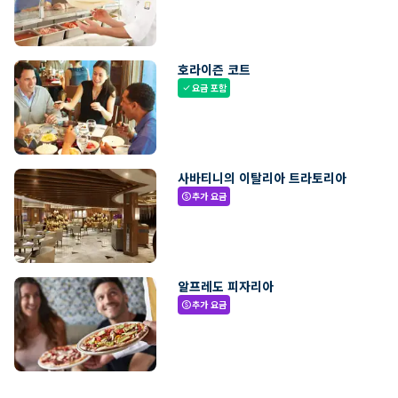
호라이즌 코트
요금 포함
check
사바티니의 이탈리아 트라토리아
추가 요금
paid
알프레도 피자리아
추가 요금
paid