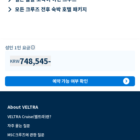
keyboard_arrow_right
모든 크루즈 전후 숙박 호텔 패키지
성인 1인 요금
info
748,545
-
KRW
expand_circle_right
예약 가능 여부 확인
About VELTRA
VELTRA Cruise(벨트라)란?
자주 묻는 질문
MSC크루즈에 관한 질문