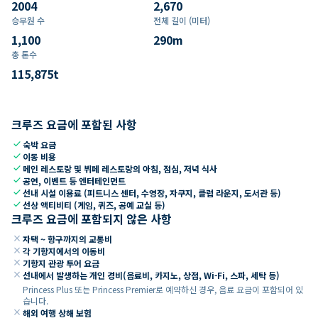
2004
2,670
승무원 수
전체 길이 (미터)
1,100
290
m
총 톤수
115,875
t
크루즈 요금에 포함된 사항
check
숙박 요금
check
이동 비용
check
메인 레스토랑 및 뷔페 레스토랑의 아침, 점심, 저녁 식사
check
공연, 이벤트 등 엔터테인먼트
check
선내 시설 이용료 (피트니스 센터, 수영장, 자쿠지, 클럽 라운지, 도서관 등)
check
선상 액티비티 (게임, 퀴즈, 공예 교실 등)
크루즈 요금에 포함되지 않은 사항
close
자택 ~ 항구까지의 교통비
close
각 기항지에서의 이동비
close
기항지 관광 투어 요금
close
선내에서 발생하는 개인 경비(음료비, 카지노, 상점, Wi-Fi, 스파, 세탁 등)
Princess Plus 또는 Princess Premier로 예약하신 경우, 음료 요금이 포함되어 있
습니다.
close
해외 여행 상해 보험