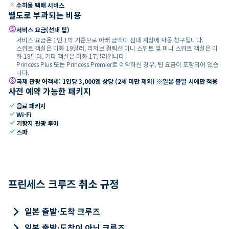
close
수하물 택배 서비스
별도로 부과되는 비용
paid
서비스 요금(선내 팁)
서비스 요금은 1인 1박 기준으로 아래 금액이 선내 계정에 자동 청구됩니다.
스위트 객실은 미화 19달러, 리저브 컬렉션 미니 스위트 및 미니 스위트 객실은 미
화 18달러, 기타 객실은 미화 17달러입니다.
Princess Plus 또는 Princess Premier로 예약하신 경우, 팁 요금이 포함되어 있습
니다.
paid
국제 관광 여객세: 1인당 3,000엔 상당 (2세 미만 제외) ※일본 출발 시에만 적용
사전 예약 가능한 패키지
check
음료 패키지
check
Wi-Fi
check
기항지 관광 투어
check
스파
프린세스 크루즈 취소 규정
keyboard_arrow_right
일본 출발·도착 크루즈
keyboard_arrow_right
일본 출발·도착이 아닌 크루즈