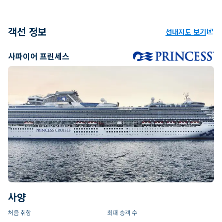
객선 정보
선내지도 보기
ungroup
사파이어 프린세스
사양
처음 취항
최대 승객 수