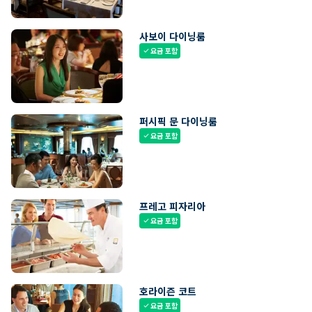
사보이 다이닝룸
요금 포함
check
퍼시픽 문 다이닝룸
요금 포함
check
프레고 피자리아
요금 포함
check
호라이즌 코트
요금 포함
check