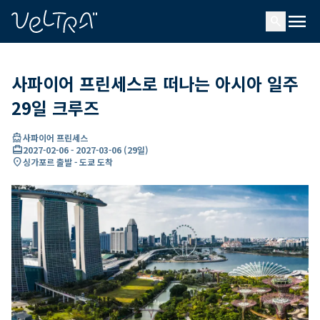
ading...
딩
menu
…
search
사파이어 프린세스로 떠나는 아시아 일주
29일 크루즈
directions_boat
사파이어 프린세스
card_travel
2027-02-06
-
2027-03-06
(
29일
)
location_on
싱가포르 출발 - 도쿄 도착