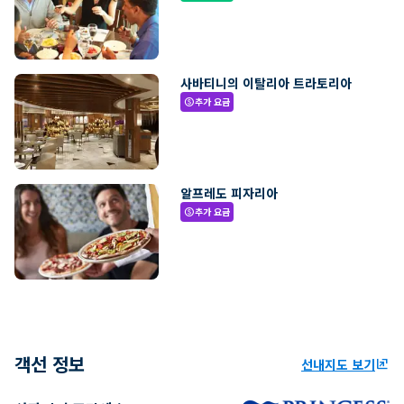
사바티니의 이탈리아 트라토리아
추가 요금
paid
알프레도 피자리아
추가 요금
paid
객선 정보
선내지도 보기
ungroup