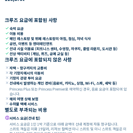
크루즈 요금에 포함된 사항
check
숙박 요금
check
이동 비용
check
메인 레스토랑 및 뷔페 레스토랑의 아침, 점심, 저녁 식사
check
공연, 이벤트 등 엔터테인먼트
check
선내 시설 이용료 (피트니스 센터, 수영장, 자쿠지, 클럽 라운지, 도서관 등)
check
선상 액티비티 (게임, 퀴즈, 공예 교실 등)
크루즈 요금에 포함되지 않은 사항
close
자택 ~ 항구까지의 교통비
close
각 기항지에서의 이동비
close
기항지 관광 투어 요금
close
선내에서 발생하는 개인 경비(음료비, 카지노, 상점, Wi-Fi, 스파, 세탁 등)
Princess Plus 또는 Princess Premier로 예약하신 경우, 음료 요금이 포함되어 있
습니다.
close
해외 여행 상해 보험
close
수하물 택배 서비스
별도로 부과되는 비용
paid
서비스 요금(선내 팁)
서비스 요금은 1인 1박 기준으로 아래 금액이 선내 계정에 자동 청구됩니다.
스위트 객실은 미화 19달러, 리저브 컬렉션 미니 스위트 및 미니 스위트 객실은 미