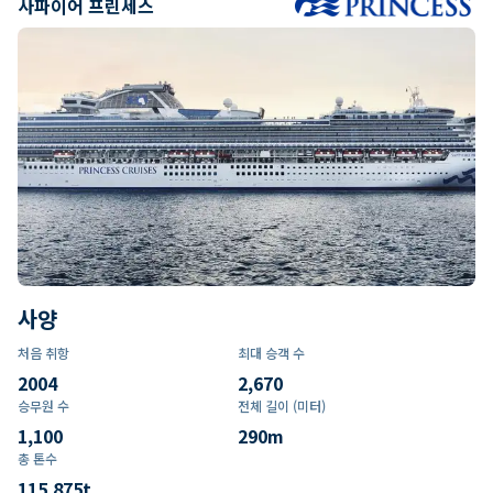
사파이어 프린세스
사양
처음 취항
최대 승객 수
2004
2,670
승무원 수
전체 길이 (미터)
1,100
290
m
총 톤수
115,875
t