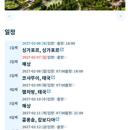
keyboard_arrow_left
keyboard_arrow_right
Previous slide
Next 
일정
2027-02-06 (토)
입항
:
-
출항
:
16:00
1일째
싱가포르, 싱가포르
open_in_new
2027-02-07 (일)
입항
:
-
출항
:
-
2일째
해상
2027-02-08 (월)
입항
:
07:00
출항
:
16:00
3일째
코사무이, 태국
open_in_new
2027-02-09 (화)
입항
:
07:00
출항
:
-
4일째
램차방, 태국
open_in_new
2027-02-10 (수)
입항
:
-
출항
:
-
5일째
해상
2027-02-11 (목)
입항
:
07:00
출항
:
21:00
6일째
콤퐁솜, 캄보디아
open_in_new
2027-02-12 (금)
입항
:
-
출항
:
-