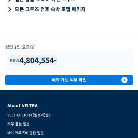
keyboard_arrow_right
모든 크루즈 전후 숙박 호텔 패키지
성인 1인 요금
info
4,804,554
-
KRW
expand_circle_right
예약 가능 여부 확인
About VELTRA
VELTRA Cruise(벨트라)란?
자주 묻는 질문
MSC크루즈에 관한 질문