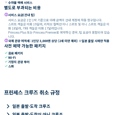
close
수하물 택배 서비스
별도로 부과되는 비용
paid
서비스 요금(선내 팁)
서비스 요금은 1인 1박 기준으로 아래 금액이 선내 계정에 자동 청구됩니다.
스위트 객실은 미화 19달러, 리저브 컬렉션 미니 스위트 및 미니 스위트 객실은 미
화 18달러, 기타 객실은 미화 17달러입니다.
Princess Plus 또는 Princess Premier로 예약하신 경우, 팁 요금이 포함되어 있습
니다.
paid
국제 관광 여객세: 1인당 3,000엔 상당 (2세 미만 제외) ※일본 출발 시에만 적용
사전 예약 가능한 패키지
check
음료 패키지
check
Wi-Fi
check
기항지 관광 투어
check
스파
프린세스 크루즈 취소 규정
keyboard_arrow_right
일본 출발·도착 크루즈
keyboard_arrow_right
일본 출발·도착이 아닌 크루즈