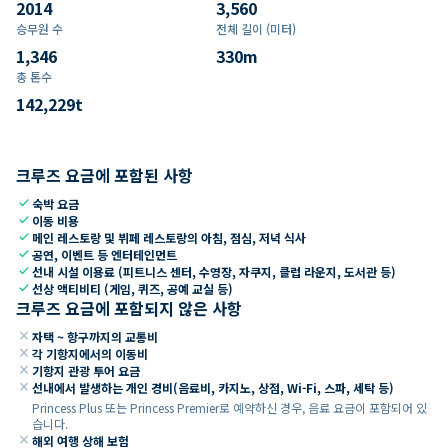
2014
3,560
승무원 수
전체 길이 (미터)
1,346
330
m
총 톤수
142,229
t
크루즈 요금에 포함된 사항
check
숙박 요금
check
이동 비용
check
메인 레스토랑 및 뷔페 레스토랑의 아침, 점심, 저녁 식사
check
공연, 이벤트 등 엔터테인먼트
check
선내 시설 이용료 (피트니스 센터, 수영장, 자쿠지, 클럽 라운지, 도서관 등)
check
선상 액티비티 (게임, 퀴즈, 공예 교실 등)
크루즈 요금에 포함되지 않은 사항
close
자택 ~ 항구까지의 교통비
close
각 기항지에서의 이동비
close
기항지 관광 투어 요금
close
선내에서 발생하는 개인 경비(음료비, 카지노, 상점, Wi-Fi, 스파, 세탁 등)
Princess Plus 또는 Princess Premier로 예약하신 경우, 음료 요금이 포함되어 있
습니다.
close
해외 여행 상해 보험