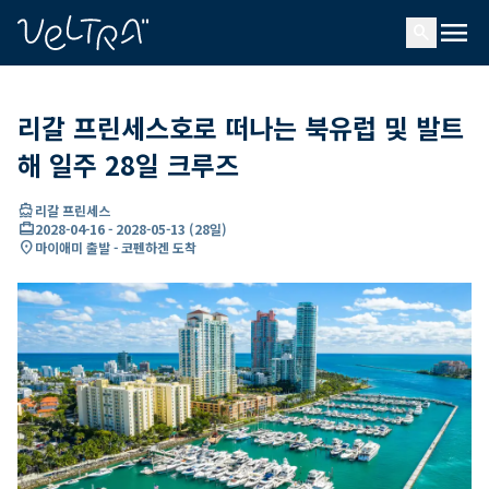
ading...
딩
menu
…
search
리갈 프린세스호로 떠나는 북유럽 및 발트
해 일주 28일 크루즈
directions_boat
리갈 프린세스
card_travel
2028-04-16
-
2028-05-13
(
28일
)
location_on
마이애미 출발 - 코펜하겐 도착