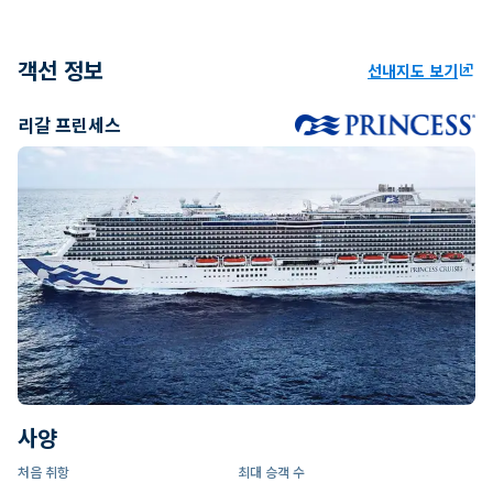
객선 정보
선내지도 보기
ungroup
리갈 프린세스
사양
처음 취항
최대 승객 수