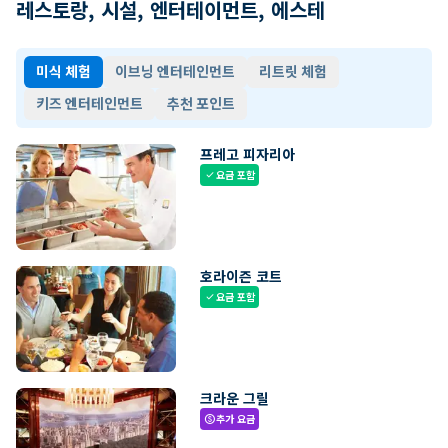
레스토랑, 시설, 엔터테이먼트, 에스테
미식 체험
이브닝 엔터테인먼트
리트릿 체험
키즈 엔터테인먼트
추천 포인트
프레고 피자리아
요금 포함
check
호라이즌 코트
요금 포함
check
크라운 그릴
추가 요금
paid