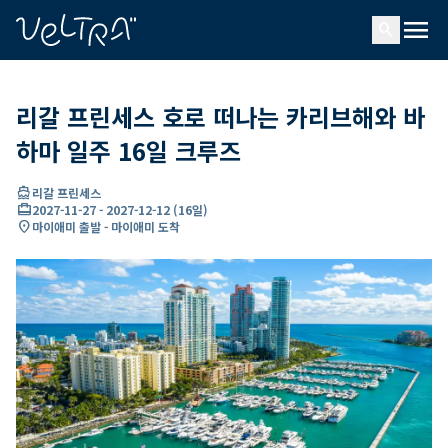
ading...
딩
menu
…
search
리갈 프린세스 호로 떠나는 카리브해와 바
하마 일주 16일 크루즈
directions_boat
리갈 프린세스
card_travel
2027-11-27
-
2027-12-12
(
16일
)
location_on
마이애미 출발 - 마이애미 도착