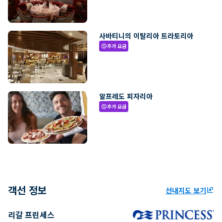
사바티니의 이탈리아 트라토리아
추가 요금
paid
알프레도 피자리아
추가 요금
paid
객선 정보
선내지도 보기
ungroup
리갈 프린세스