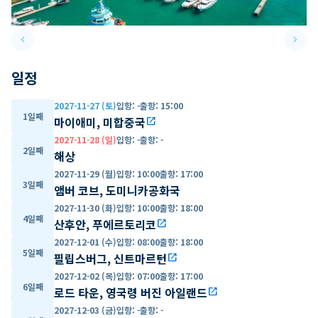
keyboard_arrow_left
keyboard_arrow_right
Previous slide
Next 
일정
2027-11-27 (토)
입항
:
-
출항
:
15:00
1일째
마이애미, 미합중국
open_in_new
2027-11-28 (일)
입항
:
-
출항
:
-
2일째
해상
2027-11-29 (월)
입항
:
10:00
출항
:
17:00
3일째
앰버 코브, 도미니카공화국
2027-11-30 (화)
입항
:
10:00
출항
:
18:00
4일째
산후안, 푸에르토리코
open_in_new
2027-12-01 (수)
입항
:
08:00
출항
:
18:00
5일째
필립스버그, 신트마르턴
open_in_new
2027-12-02 (목)
입항
:
07:00
출항
:
17:00
6일째
로드 타운, 영국령 버진 아일랜드
open_in_new
2027-12-03 (금)
입항
:
-
출항
:
-