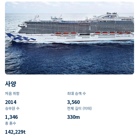
사양
처음 취항
최대 승객 수
2014
3,560
승무원 수
전체 길이 (미터)
1,346
330
m
총 톤수
142,229
t