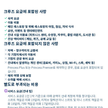
크루즈 요금에 포함된 사항
check
숙박 요금
check
이동 비용
check
메인 레스토랑 및 뷔페 레스토랑의 아침, 점심, 저녁 식사
check
공연, 이벤트 등 엔터테인먼트
check
선내 시설 이용료 (피트니스 센터, 수영장, 자쿠지, 클럽 라운지, 도서관 등)
check
선상 액티비티 (게임, 퀴즈, 공예 교실 등)
크루즈 요금에 포함되지 않은 사항
close
자택 ~ 항구까지의 교통비
close
각 기항지에서의 이동비
close
기항지 관광 투어 요금
close
선내에서 발생하는 개인 경비(음료비, 카지노, 상점, Wi-Fi, 스파, 세탁 등)
Princess Plus 또는 Princess Premier로 예약하신 경우, 음료 요금이 포함되어 있
습니다.
close
해외 여행 상해 보험
close
수하물 택배 서비스
별도로 부과되는 비용
paid
서비스 요금(선내 팁)
서비스 요금은 1인 1박 기준으로 아래 금액이 선내 계정에 자동 청구됩니다.
스위트 객실은 미화 19달러, 리저브 컬렉션 미니 스위트 및 미니 스위트 객실은 미
화 18달러, 기타 객실은 미화 17달러입니다.
Princess Plus 또는 Princess Premier로 예약하신 경우, 팁 요금이 포함되어 있습