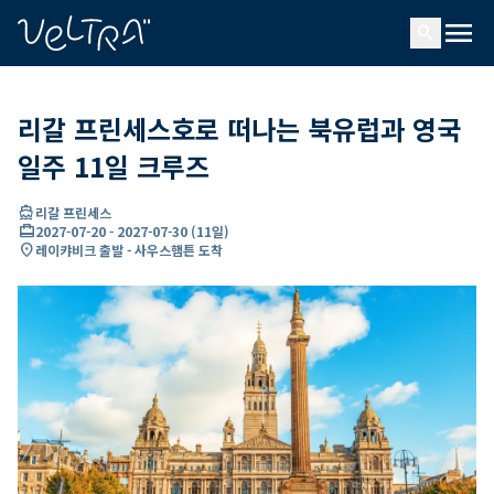
ading...
딩
menu
…
search
리갈 프린세스호로 떠나는 북유럽과 영국
일주 11일 크루즈
directions_boat
리갈 프린세스
card_travel
2027-07-20
-
2027-07-30
(
11일
)
location_on
레이캬비크 출발 - 사우스햄튼 도착