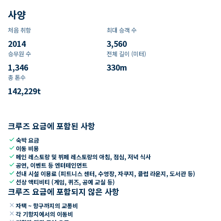
사양
처음 취항
최대 승객 수
2014
3,560
승무원 수
전체 길이 (미터)
1,346
330
m
총 톤수
142,229
t
크루즈 요금에 포함된 사항
check
숙박 요금
check
이동 비용
check
메인 레스토랑 및 뷔페 레스토랑의 아침, 점심, 저녁 식사
check
공연, 이벤트 등 엔터테인먼트
check
선내 시설 이용료 (피트니스 센터, 수영장, 자쿠지, 클럽 라운지, 도서관 등)
check
선상 액티비티 (게임, 퀴즈, 공예 교실 등)
크루즈 요금에 포함되지 않은 사항
close
자택 ~ 항구까지의 교통비
close
각 기항지에서의 이동비