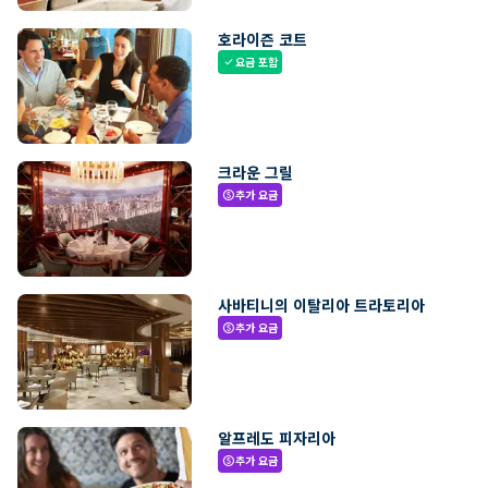
호라이즌 코트
요금 포함
check
크라운 그릴
추가 요금
paid
사바티니의 이탈리아 트라토리아
추가 요금
paid
알프레도 피자리아
추가 요금
paid