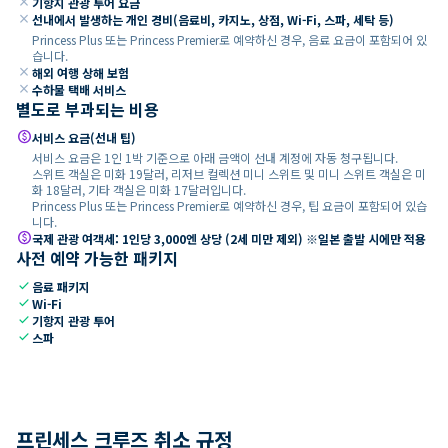
close
기항지 관광 투어 요금
close
선내에서 발생하는 개인 경비(음료비, 카지노, 상점, Wi-Fi, 스파, 세탁 등)
Princess Plus 또는 Princess Premier로 예약하신 경우, 음료 요금이 포함되어 있
습니다.
close
해외 여행 상해 보험
close
수하물 택배 서비스
별도로 부과되는 비용
paid
서비스 요금(선내 팁)
서비스 요금은 1인 1박 기준으로 아래 금액이 선내 계정에 자동 청구됩니다.
스위트 객실은 미화 19달러, 리저브 컬렉션 미니 스위트 및 미니 스위트 객실은 미
화 18달러, 기타 객실은 미화 17달러입니다.
Princess Plus 또는 Princess Premier로 예약하신 경우, 팁 요금이 포함되어 있습
니다.
paid
국제 관광 여객세: 1인당 3,000엔 상당 (2세 미만 제외) ※일본 출발 시에만 적용
사전 예약 가능한 패키지
check
음료 패키지
check
Wi-Fi
check
기항지 관광 투어
check
스파
프린세스 크루즈 취소 규정