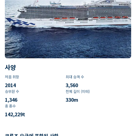
사양
처음 취항
최대 승객 수
2014
3,560
승무원 수
전체 길이 (미터)
1,346
330
m
총 톤수
142,229
t
크루즈 요금에 포함된 사항