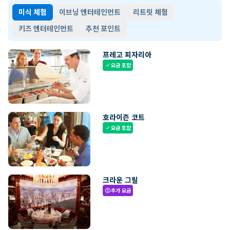
미식 체험
이브닝 엔터테인먼트
리트릿 체험
키즈 엔터테인먼트
추천 포인트
프레고 피자리아
요금 포함
check
호라이즌 코트
요금 포함
check
크라운 그릴
추가 요금
paid