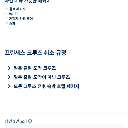
사전 예약 가능한 패키지
check
음료 패키지
check
Wi-Fi
check
기항지 관광 투어
check
스파
프린세스 크루즈 취소 규정
keyboard_arrow_right
일본 출발·도착 크루즈
keyboard_arrow_right
일본 출발·도착이 아닌 크루즈
keyboard_arrow_right
모든 크루즈 전후 숙박 호텔 패키지
성인 1인 요금
info