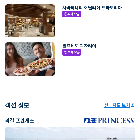
사바티니의 이탈리아 트라토리아
추가 요금
paid
알프레도 피자리아
추가 요금
paid
객선 정보
선내지도 보기
ungroup
리갈 프린세스