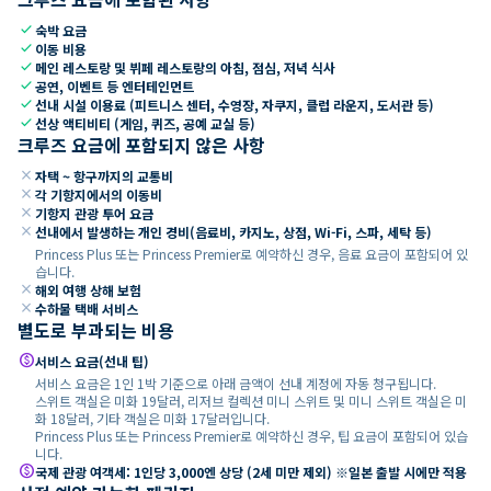
check
숙박 요금
check
이동 비용
check
메인 레스토랑 및 뷔페 레스토랑의 아침, 점심, 저녁 식사
check
공연, 이벤트 등 엔터테인먼트
check
선내 시설 이용료 (피트니스 센터, 수영장, 자쿠지, 클럽 라운지, 도서관 등)
check
선상 액티비티 (게임, 퀴즈, 공예 교실 등)
크루즈 요금에 포함되지 않은 사항
close
자택 ~ 항구까지의 교통비
close
각 기항지에서의 이동비
close
기항지 관광 투어 요금
close
선내에서 발생하는 개인 경비(음료비, 카지노, 상점, Wi-Fi, 스파, 세탁 등)
Princess Plus 또는 Princess Premier로 예약하신 경우, 음료 요금이 포함되어 있
습니다.
close
해외 여행 상해 보험
close
수하물 택배 서비스
별도로 부과되는 비용
paid
서비스 요금(선내 팁)
서비스 요금은 1인 1박 기준으로 아래 금액이 선내 계정에 자동 청구됩니다.
스위트 객실은 미화 19달러, 리저브 컬렉션 미니 스위트 및 미니 스위트 객실은 미
화 18달러, 기타 객실은 미화 17달러입니다.
Princess Plus 또는 Princess Premier로 예약하신 경우, 팁 요금이 포함되어 있습
니다.
paid
국제 관광 여객세: 1인당 3,000엔 상당 (2세 미만 제외) ※일본 출발 시에만 적용