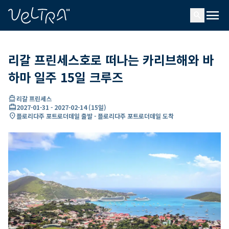
ading...
딩
menu
…
search
리갈 프린세스호로 떠나는 카리브해와 바
하마 일주 15일 크루즈
directions_boat
리갈 프린세스
card_travel
2027-01-31
-
2027-02-14
(
15일
)
location_on
플로리다주 포트로더데일 출발 - 플로리다주 포트로더데일 도착