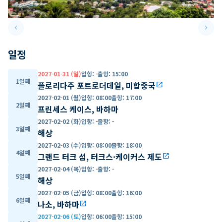
keyboard_arrow_left
keyboard_arrow_right
Previous slide
Next 
일정
2027-01-31 (일)
입항
:
-
출항
:
15:00
1일째
플로리다주 포트로더데일, 미합중국
open_in_new
2027-02-01 (월)
입항
:
08:00
출항
:
17:00
2일째
프린세스 케이스, 바하마
2027-02-02 (화)
입항
:
-
출항
:
-
3일째
해상
2027-02-03 (수)
입항
:
08:00
출항
:
18:00
4일째
그랜드 터크 섬, 터크스·케이커스 제도
open_in_new
2027-02-04 (목)
입항
:
-
출항
:
-
5일째
해상
2027-02-05 (금)
입항
:
08:00
출항
:
16:00
6일째
나소, 바하마
open_in_new
2027-02-06 (토)
입항
:
06:00
출항
:
15:00