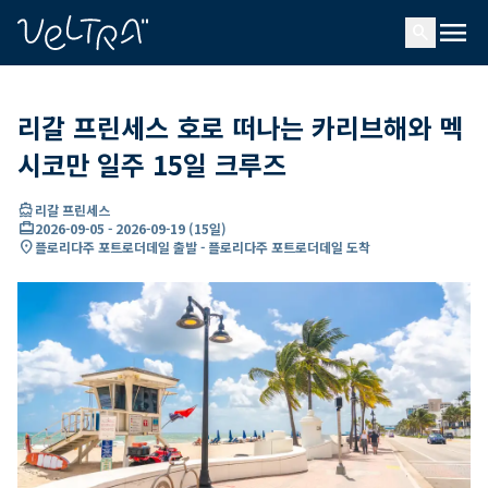
ading...
딩
menu
…
search
리갈 프린세스 호로 떠나는 카리브해와 멕
시코만 일주 15일 크루즈
directions_boat
리갈 프린세스
card_travel
2026-09-05
-
2026-09-19
(
15일
)
location_on
플로리다주 포트로더데일 출발 - 플로리다주 포트로더데일 도착