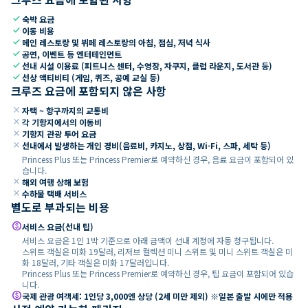
check
숙박 요금
check
이동 비용
check
메인 레스토랑 및 뷔페 레스토랑의 아침, 점심, 저녁 식사
check
공연, 이벤트 등 엔터테인먼트
check
선내 시설 이용료 (피트니스 센터, 수영장, 자쿠지, 클럽 라운지, 도서관 등)
check
선상 액티비티 (게임, 퀴즈, 공예 교실 등)
크루즈 요금에 포함되지 않은 사항
close
자택 ~ 항구까지의 교통비
close
각 기항지에서의 이동비
close
기항지 관광 투어 요금
close
선내에서 발생하는 개인 경비(음료비, 카지노, 상점, Wi-Fi, 스파, 세탁 등)
Princess Plus 또는 Princess Premier로 예약하신 경우, 음료 요금이 포함되어 있
습니다.
close
해외 여행 상해 보험
close
수하물 택배 서비스
별도로 부과되는 비용
paid
서비스 요금(선내 팁)
서비스 요금은 1인 1박 기준으로 아래 금액이 선내 계정에 자동 청구됩니다.
스위트 객실은 미화 19달러, 리저브 컬렉션 미니 스위트 및 미니 스위트 객실은 미
화 18달러, 기타 객실은 미화 17달러입니다.
Princess Plus 또는 Princess Premier로 예약하신 경우, 팁 요금이 포함되어 있습
니다.
paid
국제 관광 여객세: 1인당 3,000엔 상당 (2세 미만 제외) ※일본 출발 시에만 적용