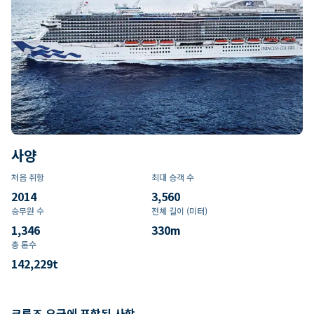
사양
처음 취항
최대 승객 수
2014
3,560
승무원 수
전체 길이 (미터)
1,346
330
m
총 톤수
142,229
t
크루즈 요금에 포함된 사항