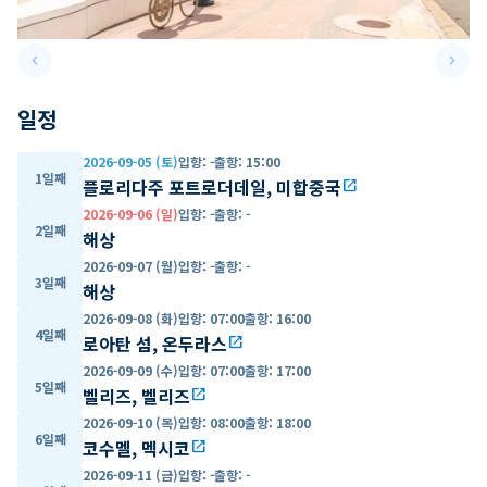
keyboard_arrow_left
keyboard_arrow_right
Previous slide
Next 
일정
2026-09-05 (토)
입항
:
-
출항
:
15:00
1일째
플로리다주 포트로더데일, 미합중국
open_in_new
2026-09-06 (일)
입항
:
-
출항
:
-
2일째
해상
2026-09-07 (월)
입항
:
-
출항
:
-
3일째
해상
2026-09-08 (화)
입항
:
07:00
출항
:
16:00
4일째
로아탄 섬, 온두라스
open_in_new
2026-09-09 (수)
입항
:
07:00
출항
:
17:00
5일째
벨리즈, 벨리즈
open_in_new
2026-09-10 (목)
입항
:
08:00
출항
:
18:00
6일째
코수멜, 멕시코
open_in_new
2026-09-11 (금)
입항
:
-
출항
:
-