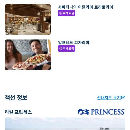
사바티니의 이탈리아 트라토리아
추가 요금
paid
알프레도 피자리아
추가 요금
paid
객선 정보
선내지도 보기
ungroup
리갈 프린세스