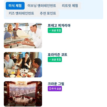
미식 체험
이브닝 엔터테인먼트
리트릿 체험
키즈 엔터테인먼트
추천 포인트
프레고 피자리아
요금 포함
check
호라이즌 코트
요금 포함
check
크라운 그릴
추가 요금
paid