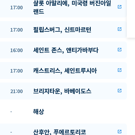
샬롯 아말리에, 미국령 버진아일
17:00
open_in_new
랜드
필립스버그, 신트마르턴
17:00
open_in_new
세인트 존스, 앤티가바부다
16:00
open_in_new
캐스트리스, 세인트루시아
17:00
open_in_new
브리지타운, 바베이도스
21:00
open_in_new
해상
-
산후안, 푸에르토리코
-
open_in_new