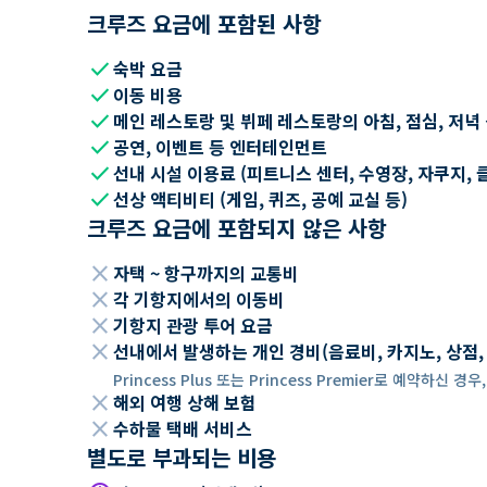
크루즈 요금에 포함된 사항
check
숙박 요금
check
이동 비용
check
메인 레스토랑 및 뷔페 레스토랑의 아침, 점심, 저녁
check
공연, 이벤트 등 엔터테인먼트
check
선내 시설 이용료 (피트니스 센터, 수영장, 자쿠지, 
check
선상 액티비티 (게임, 퀴즈, 공예 교실 등)
크루즈 요금에 포함되지 않은 사항
close
자택 ~ 항구까지의 교통비
close
각 기항지에서의 이동비
close
기항지 관광 투어 요금
close
선내에서 발생하는 개인 경비(음료비, 카지노, 상점, Wi
Princess Plus 또는 Princess Premier로 예약하신
close
해외 여행 상해 보험
close
수하물 택배 서비스
별도로 부과되는 비용