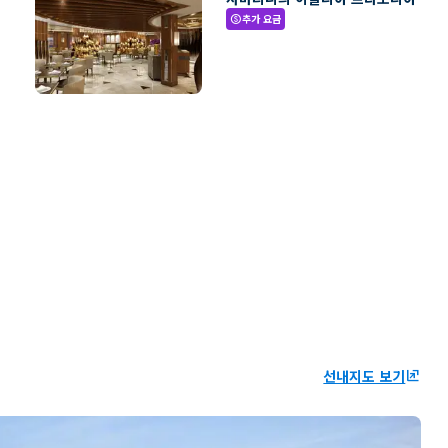
추가 요금
paid
선내지도 보기
ungroup