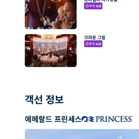
추가 요금
paid
크라운 그릴
추가 요금
paid
객선 정보
에메랄드 프린세스