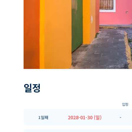
일정
입항
2028-01-30 (일)
-
1일째