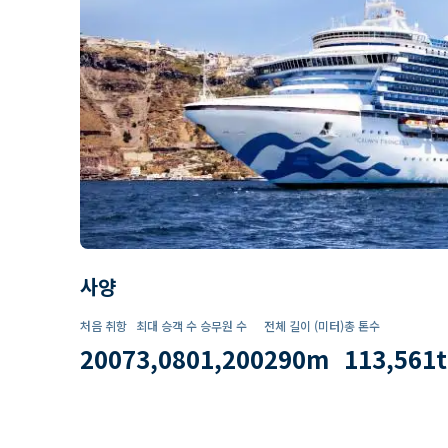
사양
처음 취항
최대 승객 수
승무원 수
전체 길이 (미터)
총 톤수
2007
3,080
1,200
290
m
113,561
t