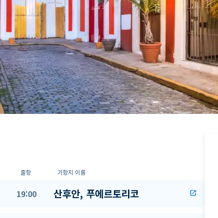
출항
기항지 이름
산후안, 푸에르토리코
19:00
open_in_new