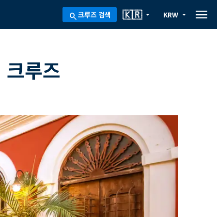
menu
🇰🇷
크루즈 검색
KRW
arrow_drop_down
arrow_drop_down
search
 크루즈