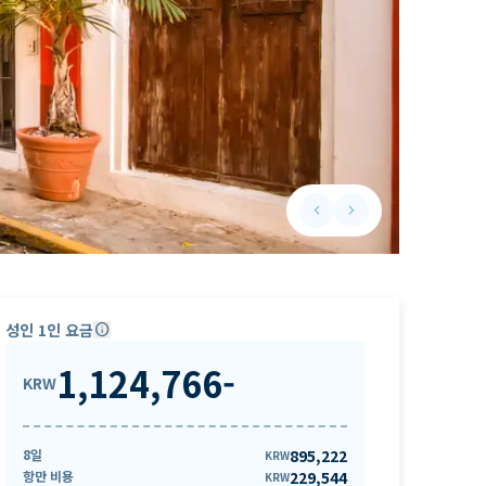
keyboard_arrow_left
keyboard_arrow_right
Previous slide
Next slide
성인 1인 요금
info
1,124,766
-
KRW
8일
895,222
KRW
항만 비용
229,544
KRW