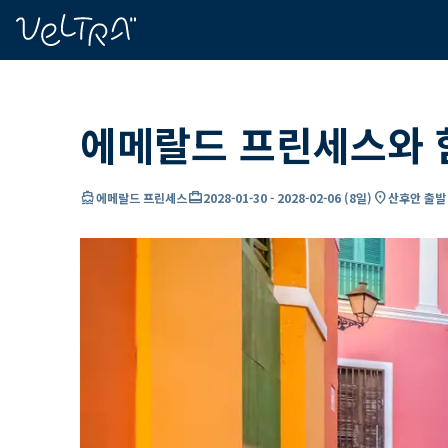
ading...
딩
…
에메랄드 프린세스와 
directions_boat
card_travel
location_on
에메랄드 프린세스
2028-01-30
-
2028-02-06
(
8일
)
산후안 출발 