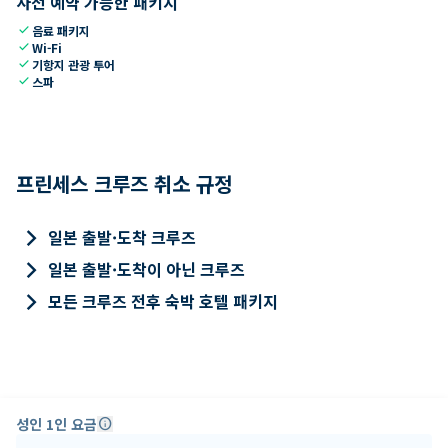
사전 예약 가능한 패키지
check
음료 패키지
check
Wi-Fi
check
기항지 관광 투어
check
스파
프린세스 크루즈 취소 규정
keyboard_arrow_right
일본 출발·도착 크루즈
keyboard_arrow_right
일본 출발·도착이 아닌 크루즈
keyboard_arrow_right
모든 크루즈 전후 숙박 호텔 패키지
성인 1인 요금
info