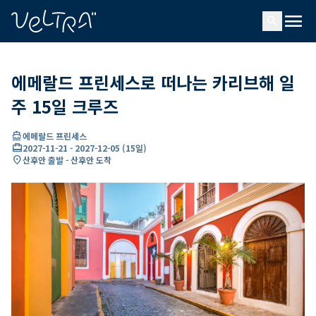
ading...
딩
menu
…
search
에메랄드 프린세스로 떠나는 카리브해 일
주 15일 크루즈
directions_boat
에메랄드 프린세스
card_travel
2027-11-21
-
2027-12-05
(
15일
)
location_on
산후안 출발 - 산후안 도착