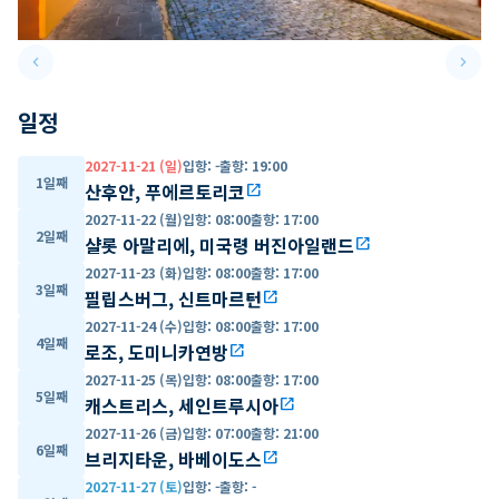
keyboard_arrow_left
keyboard_arrow_right
Previous slide
Next 
일정
2027-11-21 (일)
입항
:
-
출항
:
19:00
1일째
산후안, 푸에르토리코
open_in_new
2027-11-22 (월)
입항
:
08:00
출항
:
17:00
2일째
샬롯 아말리에, 미국령 버진아일랜드
open_in_new
2027-11-23 (화)
입항
:
08:00
출항
:
17:00
3일째
필립스버그, 신트마르턴
open_in_new
2027-11-24 (수)
입항
:
08:00
출항
:
17:00
4일째
로조, 도미니카연방
open_in_new
2027-11-25 (목)
입항
:
08:00
출항
:
17:00
5일째
캐스트리스, 세인트루시아
open_in_new
2027-11-26 (금)
입항
:
07:00
출항
:
21:00
6일째
브리지타운, 바베이도스
open_in_new
2027-11-27 (토)
입항
:
-
출항
:
-