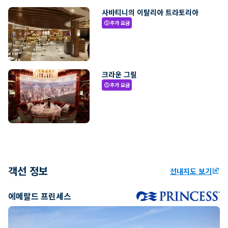
사바티니의 이탈리아 트라토리아
추가 요금
paid
크라운 그릴
추가 요금
paid
객선 정보
선내지도 보기
ungroup
에메랄드 프린세스