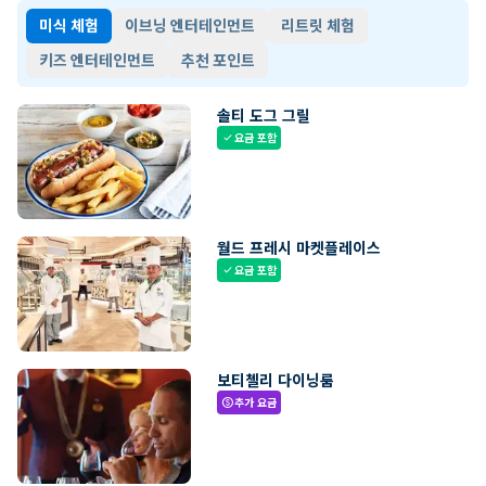
미식 체험
이브닝 엔터테인먼트
리트릿 체험
키즈 엔터테인먼트
추천 포인트
솔티 도그 그릴
요금 포함
check
월드 프레시 마켓플레이스
요금 포함
check
보티첼리 다이닝룸
추가 요금
paid