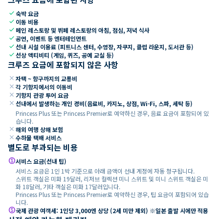
check
숙박 요금
check
이동 비용
check
메인 레스토랑 및 뷔페 레스토랑의 아침, 점심, 저녁 식사
check
공연, 이벤트 등 엔터테인먼트
check
선내 시설 이용료 (피트니스 센터, 수영장, 자쿠지, 클럽 라운지, 도서관 등)
check
선상 액티비티 (게임, 퀴즈, 공예 교실 등)
크루즈 요금에 포함되지 않은 사항
close
자택 ~ 항구까지의 교통비
close
각 기항지에서의 이동비
close
기항지 관광 투어 요금
close
선내에서 발생하는 개인 경비(음료비, 카지노, 상점, Wi-Fi, 스파, 세탁 등)
Princess Plus 또는 Princess Premier로 예약하신 경우, 음료 요금이 포함되어 있
습니다.
close
해외 여행 상해 보험
close
수하물 택배 서비스
별도로 부과되는 비용
paid
서비스 요금(선내 팁)
서비스 요금은 1인 1박 기준으로 아래 금액이 선내 계정에 자동 청구됩니다.
스위트 객실은 미화 19달러, 리저브 컬렉션 미니 스위트 및 미니 스위트 객실은 미
화 18달러, 기타 객실은 미화 17달러입니다.
Princess Plus 또는 Princess Premier로 예약하신 경우, 팁 요금이 포함되어 있습
니다.
paid
국제 관광 여객세: 1인당 3,000엔 상당 (2세 미만 제외) ※일본 출발 시에만 적용