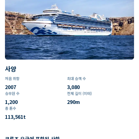
사양
처음 취항
최대 승객 수
2007
3,080
승무원 수
전체 길이 (미터)
1,200
290
m
총 톤수
113,561
t
크루즈 요금에 포함된 사항