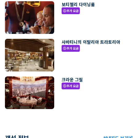
보티첼리 다이닝룸
추가 요금
paid
사바티니의 이탈리아 트라토리아
추가 요금
paid
크라운 그릴
추가 요금
paid
객선 정보
선내지도 보기
ungroup