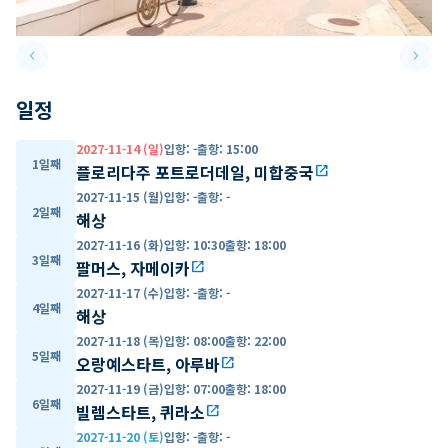
keyboard_arrow_left
keyboard_arrow_right
Previous slide
Next 
일정
2027-11-14 (일)
입항
:
-
출항
:
15:00
1일째
플로리다주 포트로더데일, 미합중국
open_in_new
2027-11-15 (월)
입항
:
-
출항
:
-
2일째
해상
2027-11-16 (화)
입항
:
10:30
출항
:
18:00
3일째
팔머스, 자메이카
open_in_new
2027-11-17 (수)
입항
:
-
출항
:
-
4일째
해상
2027-11-18 (목)
입항
:
08:00
출항
:
22:00
5일째
오랑예스타트, 아루바
open_in_new
2027-11-19 (금)
입항
:
07:00
출항
:
18:00
6일째
빌렘스타트, 퀴라소
open_in_new
2027-11-20 (토)
입항
:
-
출항
:
-