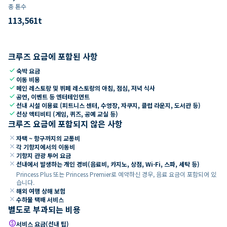
총 톤수
113,561
t
크루즈 요금에 포함된 사항
check
숙박 요금
check
이동 비용
check
메인 레스토랑 및 뷔페 레스토랑의 아침, 점심, 저녁 식사
check
공연, 이벤트 등 엔터테인먼트
check
선내 시설 이용료 (피트니스 센터, 수영장, 자쿠지, 클럽 라운지, 도서관 등)
check
선상 액티비티 (게임, 퀴즈, 공예 교실 등)
크루즈 요금에 포함되지 않은 사항
close
자택 ~ 항구까지의 교통비
close
각 기항지에서의 이동비
close
기항지 관광 투어 요금
close
선내에서 발생하는 개인 경비(음료비, 카지노, 상점, Wi-Fi, 스파, 세탁 등)
Princess Plus 또는 Princess Premier로 예약하신 경우, 음료 요금이 포함되어 있
습니다.
close
해외 여행 상해 보험
close
수하물 택배 서비스
별도로 부과되는 비용
paid
서비스 요금(선내 팁)