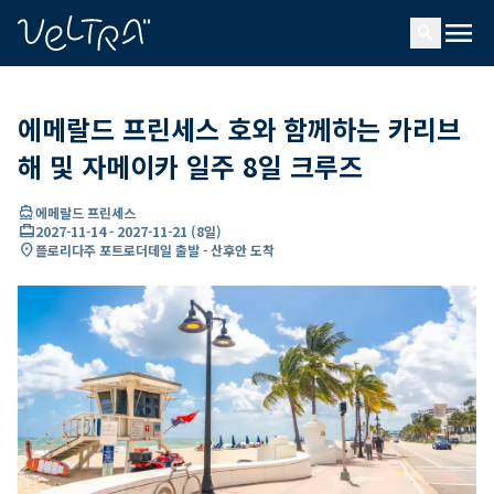
ading...
딩
menu
…
search
에메랄드 프린세스 호와 함께하는 카리브
해 및 자메이카 일주 8일 크루즈
directions_boat
에메랄드 프린세스
card_travel
2027-11-14
-
2027-11-21
(
8일
)
location_on
플로리다주 포트로더데일 출발 - 산후안 도착