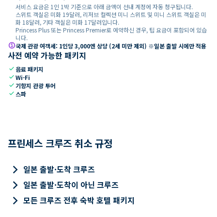
서비스 요금은 1인 1박 기준으로 아래 금액이 선내 계정에 자동 청구됩니다.
스위트 객실은 미화 19달러, 리저브 컬렉션 미니 스위트 및 미니 스위트 객실은 미
화 18달러, 기타 객실은 미화 17달러입니다.
Princess Plus 또는 Princess Premier로 예약하신 경우, 팁 요금이 포함되어 있습
니다.
paid
국제 관광 여객세: 1인당 3,000엔 상당 (2세 미만 제외) ※일본 출발 시에만 적용
사전 예약 가능한 패키지
check
음료 패키지
check
Wi-Fi
check
기항지 관광 투어
check
스파
프린세스 크루즈 취소 규정
keyboard_arrow_right
일본 출발·도착 크루즈
keyboard_arrow_right
일본 출발·도착이 아닌 크루즈
keyboard_arrow_right
모든 크루즈 전후 숙박 호텔 패키지