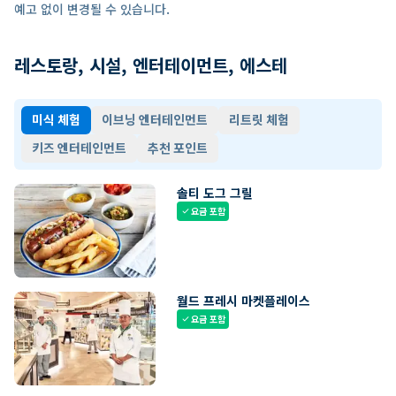
예고 없이 변경될 수 있습니다.
레스토랑, 시설, 엔터테이먼트, 에스테
미식 체험
이브닝 엔터테인먼트
리트릿 체험
키즈 엔터테인먼트
추천 포인트
솔티 도그 그릴
요금 포함
check
월드 프레시 마켓플레이스
요금 포함
check