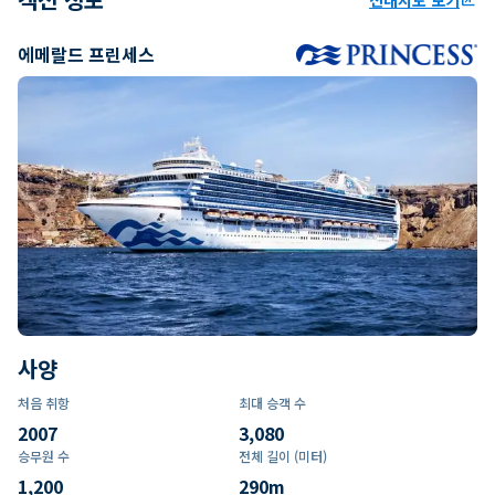
에메랄드 프린세스
사양
처음 취항
최대 승객 수
2007
3,080
승무원 수
전체 길이 (미터)
1,200
290
m