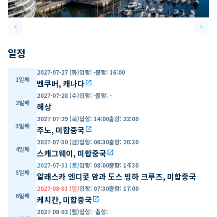
keyboard_arrow_left
keyboard_arrow_right
Previous slide
Next 
일정
2027-07-27 (화)
입항
:
-
출항
:
16:00
1일째
벤쿠버, 캐나다
open_in_new
2027-07-28 (수)
입항
:
-
출항
:
-
2일째
해상
2027-07-29 (목)
입항
:
14:00
출항
:
22:00
3일째
주노, 미합중국
open_in_new
2027-07-30 (금)
입항
:
06:30
출항
:
20:30
4일째
스캐그웨이, 미합중국
open_in_new
2027-07-31 (토)
입항
:
08:00
출항
:
14:30
5일째
알래스카 엔디콧 암과 도스 빙하 크루즈, 미합중국
2027-08-01 (일)
입항
:
07:30
출항
:
17:00
6일째
케치칸, 미합중국
open_in_new
2027-08-02 (월)
입항
:
-
출항
:
-