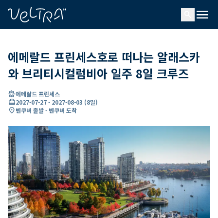
ading...
딩
menu
…
search
에메랄드 프린세스호로 떠나는 알래스카
와 브리티시컬럼비아 일주 8일 크루즈
directions_boat
에메랄드 프린세스
card_travel
2027-07-27
-
2027-08-03
(
8일
)
location_on
벤쿠버 출발 - 벤쿠버 도착