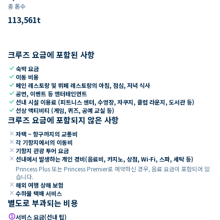
총 톤수
113,561
t
크루즈 요금에 포함된 사항
check
숙박 요금
check
이동 비용
check
메인 레스토랑 및 뷔페 레스토랑의 아침, 점심, 저녁 식사
check
공연, 이벤트 등 엔터테인먼트
check
선내 시설 이용료 (피트니스 센터, 수영장, 자쿠지, 클럽 라운지, 도서관 등)
check
선상 액티비티 (게임, 퀴즈, 공예 교실 등)
크루즈 요금에 포함되지 않은 사항
close
자택 ~ 항구까지의 교통비
close
각 기항지에서의 이동비
close
기항지 관광 투어 요금
close
선내에서 발생하는 개인 경비(음료비, 카지노, 상점, Wi-Fi, 스파, 세탁 등)
Princess Plus 또는 Princess Premier로 예약하신 경우, 음료 요금이 포함되어 있
습니다.
close
해외 여행 상해 보험
close
수하물 택배 서비스
별도로 부과되는 비용
paid
서비스 요금(선내 팁)