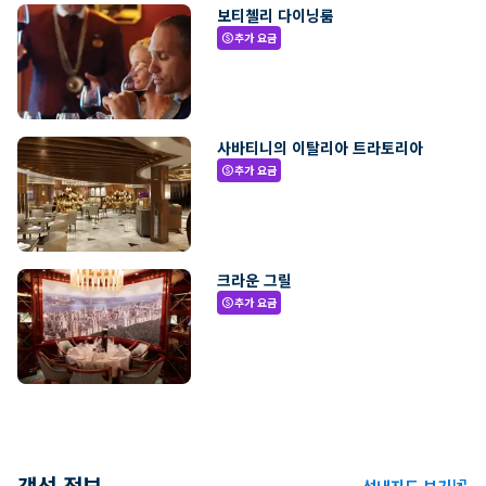
보티첼리 다이닝룸
추가 요금
paid
사바티니의 이탈리아 트라토리아
추가 요금
paid
크라운 그릴
추가 요금
paid
객선 정보
선내지도 보기
ungroup