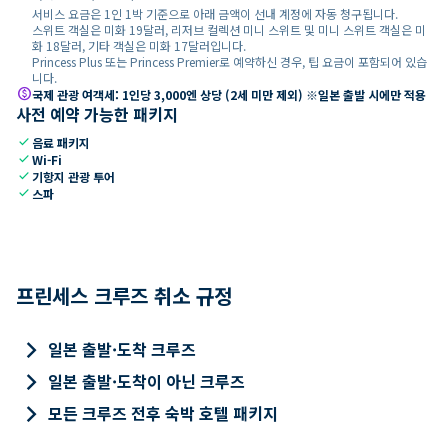
서비스 요금은 1인 1박 기준으로 아래 금액이 선내 계정에 자동 청구됩니다.
스위트 객실은 미화 19달러, 리저브 컬렉션 미니 스위트 및 미니 스위트 객실은 미
화 18달러, 기타 객실은 미화 17달러입니다.
Princess Plus 또는 Princess Premier로 예약하신 경우, 팁 요금이 포함되어 있습
니다.
paid
국제 관광 여객세: 1인당 3,000엔 상당 (2세 미만 제외) ※일본 출발 시에만 적용
사전 예약 가능한 패키지
check
음료 패키지
check
Wi-Fi
check
기항지 관광 투어
check
스파
프린세스 크루즈 취소 규정
keyboard_arrow_right
일본 출발·도착 크루즈
keyboard_arrow_right
일본 출발·도착이 아닌 크루즈
keyboard_arrow_right
모든 크루즈 전후 숙박 호텔 패키지