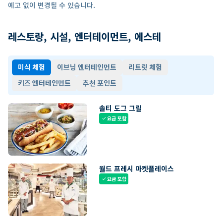
예고 없이 변경될 수 있습니다.
레스토랑, 시설, 엔터테이먼트, 에스테
미식 체험
이브닝 엔터테인먼트
리트릿 체험
키즈 엔터테인먼트
추천 포인트
솔티 도그 그릴
요금 포함
check
월드 프레시 마켓플레이스
요금 포함
check