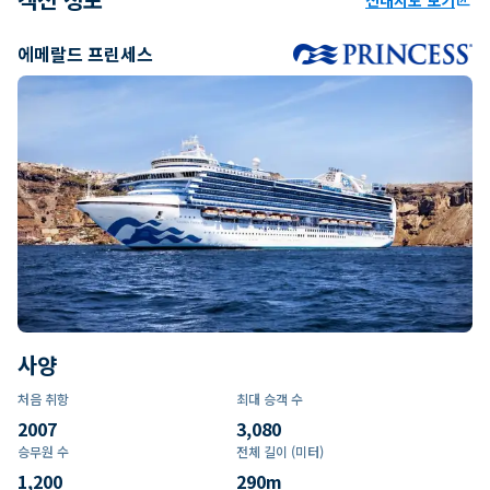
에메랄드 프린세스
사양
처음 취항
최대 승객 수
2007
3,080
승무원 수
전체 길이 (미터)
1,200
290
m