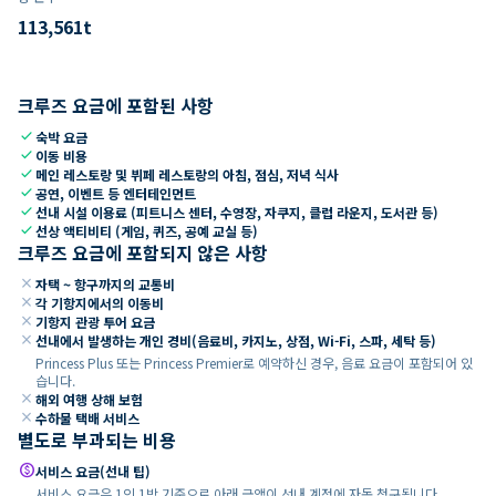
113,561
t
크루즈 요금에 포함된 사항
check
숙박 요금
check
이동 비용
check
메인 레스토랑 및 뷔페 레스토랑의 아침, 점심, 저녁 식사
check
공연, 이벤트 등 엔터테인먼트
check
선내 시설 이용료 (피트니스 센터, 수영장, 자쿠지, 클럽 라운지, 도서관 등)
check
선상 액티비티 (게임, 퀴즈, 공예 교실 등)
크루즈 요금에 포함되지 않은 사항
close
자택 ~ 항구까지의 교통비
close
각 기항지에서의 이동비
close
기항지 관광 투어 요금
close
선내에서 발생하는 개인 경비(음료비, 카지노, 상점, Wi-Fi, 스파, 세탁 등)
Princess Plus 또는 Princess Premier로 예약하신 경우, 음료 요금이 포함되어 있
습니다.
close
해외 여행 상해 보험
close
수하물 택배 서비스
별도로 부과되는 비용
paid
서비스 요금(선내 팁)
서비스 요금은 1인 1박 기준으로 아래 금액이 선내 계정에 자동 청구됩니다.