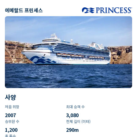
에메랄드 프린세스
사양
처음 취항
최대 승객 수
2007
3,080
승무원 수
전체 길이 (미터)
1,200
290
m
총 톤수