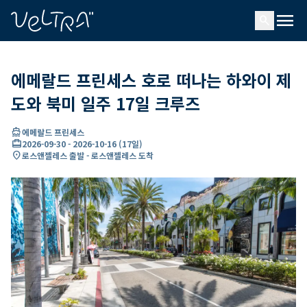
ading...
딩
menu
…
search
에메랄드 프린세스 호로 떠나는 하와이 제
도와 북미 일주 17일 크루즈
directions_boat
에메랄드 프린세스
card_travel
2026-09-30
-
2026-10-16
(
17일
)
location_on
로스앤젤레스 출발 - 로스앤젤레스 도착