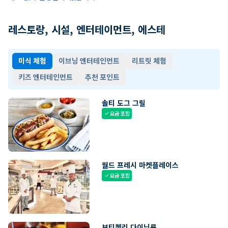
레스토랑, 시설, 엔터테이먼트, 에스테
미식 체험
이브닝 엔터테인먼트
리트릿 체험
키즈 엔터테인먼트
추천 포인트
솔티 도그 그릴
요금 포함
check
월드 프레시 마켓플레이스
요금 포함
check
보티첼리 다이닝룸