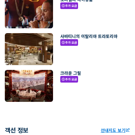
추가 요금
paid
사바티니의 이탈리아 트라토리아
추가 요금
paid
크라운 그릴
추가 요금
paid
객선 정보
선내지도 보기
ungroup