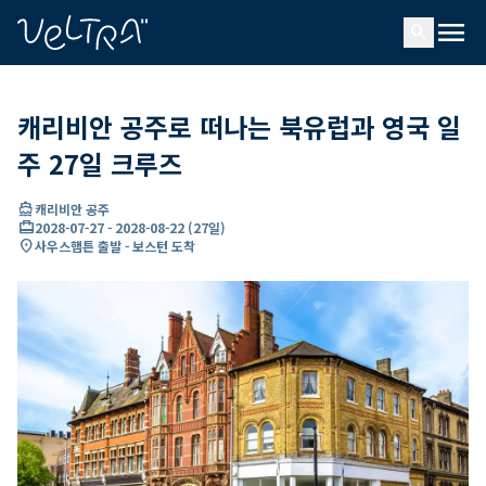
ading...
딩
menu
…
search
캐리비안 공주로 떠나는 북유럽과 영국 일
주 27일 크루즈
directions_boat
캐리비안 공주
card_travel
2028-07-27
-
2028-08-22
(
27일
)
location_on
사우스햄튼 출발 - 보스턴 도착