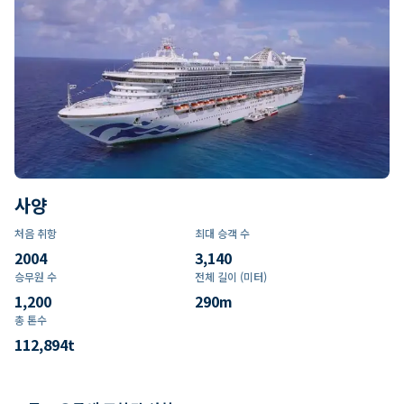
사양
처음 취항
최대 승객 수
2004
3,140
승무원 수
전체 길이 (미터)
1,200
290
m
총 톤수
112,894
t