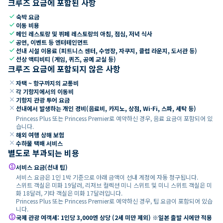
크루즈 요금에 포함된 사항
check
숙박 요금
check
이동 비용
check
메인 레스토랑 및 뷔페 레스토랑의 아침, 점심, 저녁 식사
check
공연, 이벤트 등 엔터테인먼트
check
선내 시설 이용료 (피트니스 센터, 수영장, 자쿠지, 클럽 라운지, 도서관 등)
check
선상 액티비티 (게임, 퀴즈, 공예 교실 등)
크루즈 요금에 포함되지 않은 사항
close
자택 ~ 항구까지의 교통비
close
각 기항지에서의 이동비
close
기항지 관광 투어 요금
close
선내에서 발생하는 개인 경비(음료비, 카지노, 상점, Wi-Fi, 스파, 세탁 등)
Princess Plus 또는 Princess Premier로 예약하신 경우, 음료 요금이 포함되어 있
습니다.
close
해외 여행 상해 보험
close
수하물 택배 서비스
별도로 부과되는 비용
paid
서비스 요금(선내 팁)
서비스 요금은 1인 1박 기준으로 아래 금액이 선내 계정에 자동 청구됩니다.
스위트 객실은 미화 19달러, 리저브 컬렉션 미니 스위트 및 미니 스위트 객실은 미
화 18달러, 기타 객실은 미화 17달러입니다.
Princess Plus 또는 Princess Premier로 예약하신 경우, 팁 요금이 포함되어 있습
니다.
paid
국제 관광 여객세: 1인당 3,000엔 상당 (2세 미만 제외) ※일본 출발 시에만 적용