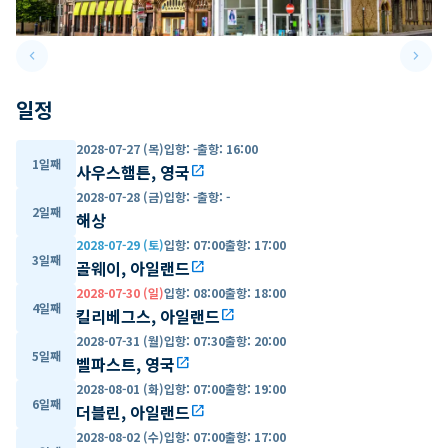
keyboard_arrow_left
keyboard_arrow_right
Previous slide
Next 
일정
2028-07-27 (목)
입항
:
-
출항
:
16:00
1일째
사우스햄튼, 영국
open_in_new
2028-07-28 (금)
입항
:
-
출항
:
-
2일째
해상
2028-07-29 (토)
입항
:
07:00
출항
:
17:00
3일째
골웨이, 아일랜드
open_in_new
2028-07-30 (일)
입항
:
08:00
출항
:
18:00
4일째
킬리베그스, 아일랜드
open_in_new
2028-07-31 (월)
입항
:
07:30
출항
:
20:00
5일째
벨파스트, 영국
open_in_new
2028-08-01 (화)
입항
:
07:00
출항
:
19:00
6일째
더블린, 아일랜드
open_in_new
2028-08-02 (수)
입항
:
07:00
출항
:
17:00