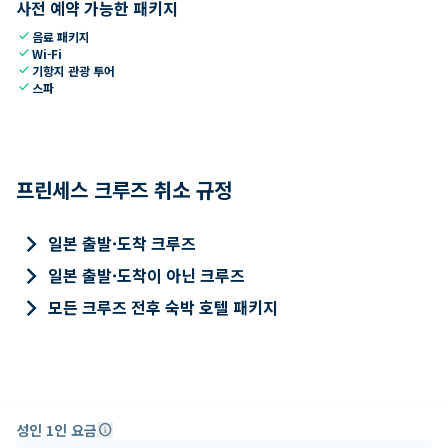
사전 예약 가능한 패키지
check
음료 패키지
check
Wi-Fi
check
기항지 관광 투어
check
스파
프린세스 크루즈 취소 규정
keyboard_arrow_right
일본 출발·도착 크루즈
keyboard_arrow_right
일본 출발·도착이 아닌 크루즈
keyboard_arrow_right
모든 크루즈 전후 숙박 호텔 패키지
성인 1인 요금
info