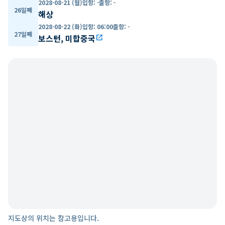
2028-08-21 (월)
입항
:
-
출항
:
-
26일째
해상
2028-08-22 (화)
입항
:
06:00
출항
:
-
27일째
보스턴, 미합중국
open_in_new
지도상의 위치는 참고용입니다.