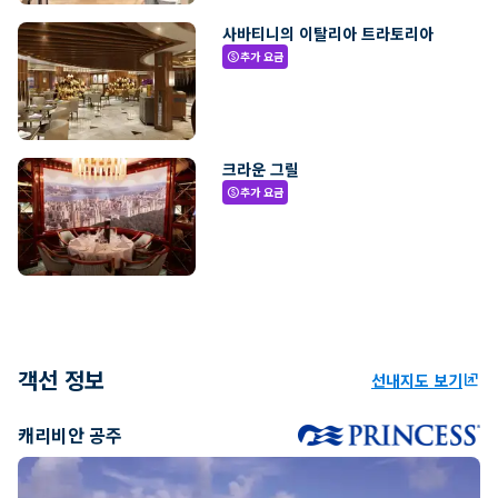
사바티니의 이탈리아 트라토리아
추가 요금
paid
크라운 그릴
추가 요금
paid
객선 정보
선내지도 보기
ungroup
캐리비안 공주