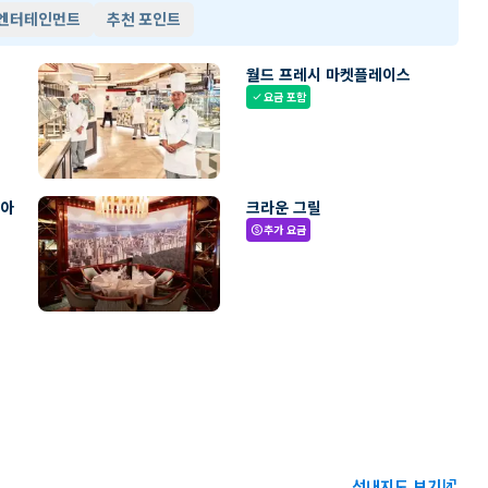
 엔터테인먼트
추천 포인트
월드 프레시 마켓플레이스
요금 포함
check
리아
크라운 그릴
추가 요금
paid
선내지도 보기
ungroup