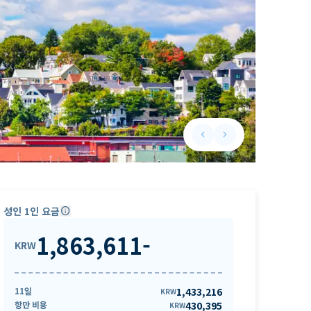
keyboard_arrow_left
keyboard_arrow_right
Previous slide
Next slide
성인 1인 요금
info
1,863,611
-
KRW
11일
1,433,216
KRW
항만 비용
430,395
KRW