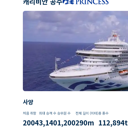
캐리비안 공주
사양
처음 취항
최대 승객 수
승무원 수
전체 길이 (미터)
총 톤수
2004
3,140
1,200
290
m
112,894
t