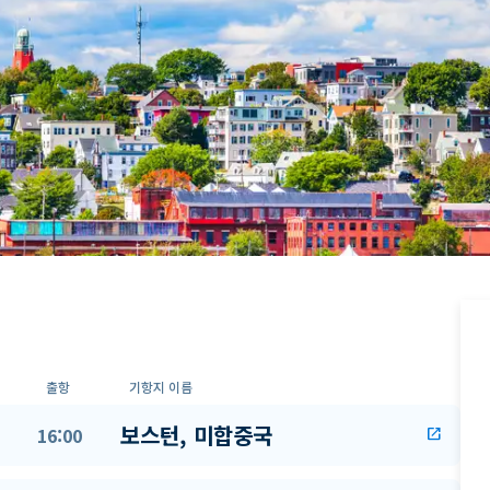
출항
기항지 이름
보스턴, 미합중국
16:00
open_in_new