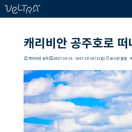
ading...
딩
…
캐리비안 공주호로 떠
directions_boat
card_travel
location_on
캐리비안 공주
2027-10-19
-
2027-10-29
(
11일
)
보스턴 출발 - 