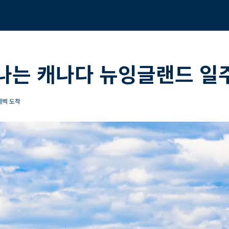
나는 캐나다 뉴잉글랜드 일주
퀘벡 도착