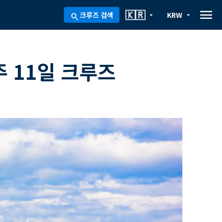
menu
🇰🇷
크루즈 검색
KRW
arrow_drop_down
arrow_drop_down
search
 11일 크루즈