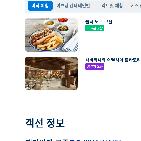
미식 체험
이브닝 엔터테인먼트
리트릿 체험
키즈
솔티 도그 그릴
요금 포함
check
사바티니의 이탈리아 트라토
추가 요금
paid
객선 정보