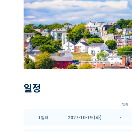
일정
입항
2027-10-19 (화)
-
1일째