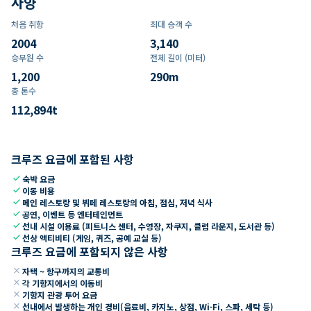
사양
처음 취항
최대 승객 수
2004
3,140
승무원 수
전체 길이 (미터)
1,200
290
m
총 톤수
112,894
t
크루즈 요금에 포함된 사항
check
숙박 요금
check
이동 비용
check
메인 레스토랑 및 뷔페 레스토랑의 아침, 점심, 저녁 식사
check
공연, 이벤트 등 엔터테인먼트
check
선내 시설 이용료 (피트니스 센터, 수영장, 자쿠지, 클럽 라운지, 도서관 등)
check
선상 액티비티 (게임, 퀴즈, 공예 교실 등)
크루즈 요금에 포함되지 않은 사항
close
자택 ~ 항구까지의 교통비
close
각 기항지에서의 이동비
close
기항지 관광 투어 요금
close
선내에서 발생하는 개인 경비(음료비, 카지노, 상점, Wi-Fi, 스파, 세탁 등)