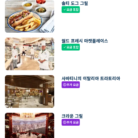
솔티 도그 그릴
요금 포함
check
월드 프레시 마켓플레이스
요금 포함
check
사바티니의 이탈리아 트라토리아
추가 요금
paid
크라운 그릴
추가 요금
paid