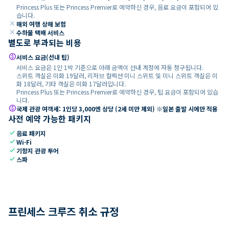
Princess Plus 또는 Princess Premier로 예약하신 경우, 음료 요금이 포함되어 있
습니다.
close
해외 여행 상해 보험
close
수하물 택배 서비스
별도로 부과되는 비용
paid
서비스 요금(선내 팁)
서비스 요금은 1인 1박 기준으로 아래 금액이 선내 계정에 자동 청구됩니다.
스위트 객실은 미화 19달러, 리저브 컬렉션 미니 스위트 및 미니 스위트 객실은 미
화 18달러, 기타 객실은 미화 17달러입니다.
Princess Plus 또는 Princess Premier로 예약하신 경우, 팁 요금이 포함되어 있습
니다.
paid
국제 관광 여객세: 1인당 3,000엔 상당 (2세 미만 제외) ※일본 출발 시에만 적용
사전 예약 가능한 패키지
check
음료 패키지
check
Wi-Fi
check
기항지 관광 투어
check
스파
프린세스 크루즈 취소 규정