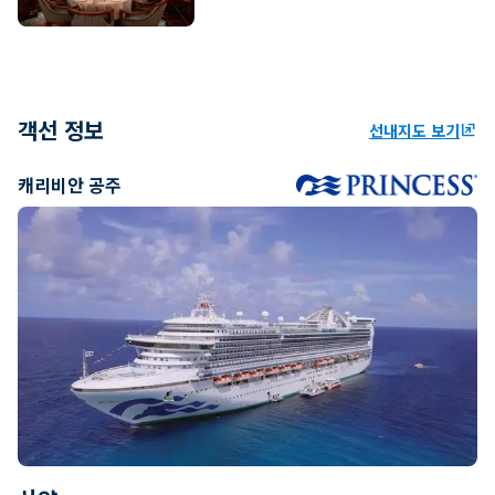
객선 정보
선내지도 보기
ungroup
캐리비안 공주