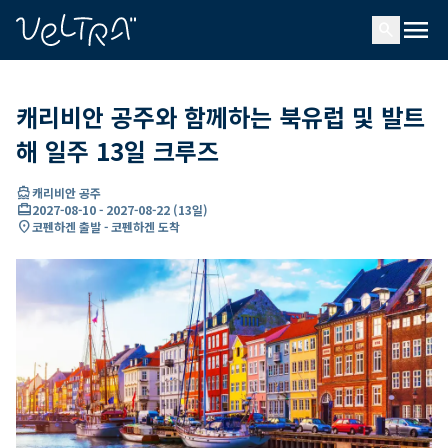
ading...
딩
menu
…
search
캐리비안 공주와 함께하는 북유럽 및 발트
해 일주 13일 크루즈
directions_boat
캐리비안 공주
card_travel
2027-08-10
-
2027-08-22
(
13일
)
location_on
코펜하겐 출발 - 코펜하겐 도착