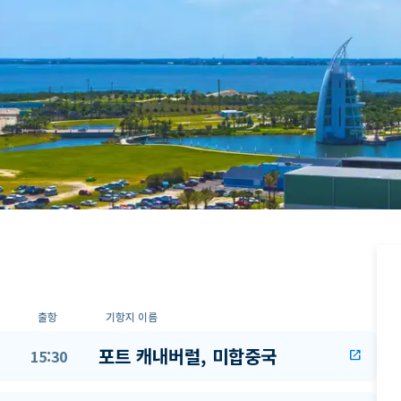
출항
기항지 이름
포트 캐내버럴, 미합중국
15:30
open_in_new