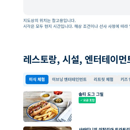
지도상의 위치는 참고용입니다.
시각은 모두 현지 시간입니다. 해상 조건이나 선사 사정에 따라 
레스토랑, 시설, 엔터테이먼
미식 체험
이브닝 엔터테인먼트
리트릿 체험
키즈
솔티 도그 그릴
요금 포함
check
사바티니의 이탈리아 트라토