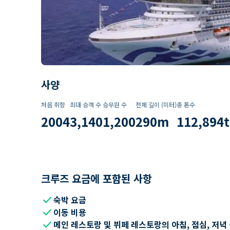
사양
처음 취항
최대 승객 수
승무원 수
전체 길이 (미터)
총 톤수
2004
3,140
1,200
290
m
112,894
t
크루즈 요금에 포함된 사항
check
숙박 요금
check
이동 비용
check
메인 레스토랑 및 뷔페 레스토랑의 아침, 점심, 저녁