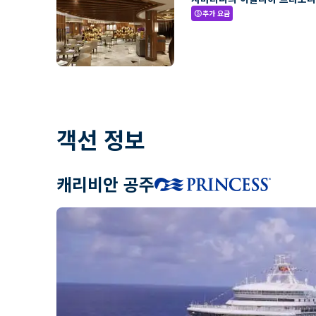
추가 요금
paid
객선 정보
캐리비안 공주