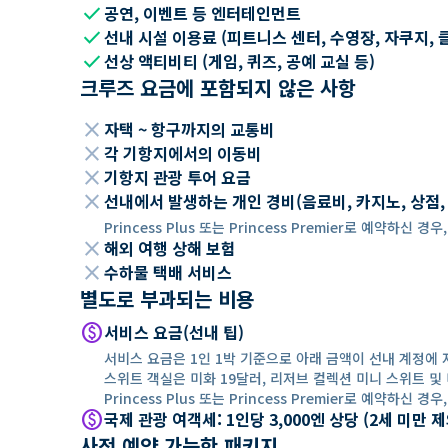
check
공연, 이벤트 등 엔터테인먼트
check
선내 시설 이용료 (피트니스 센터, 수영장, 자쿠지, 
check
선상 액티비티 (게임, 퀴즈, 공예 교실 등)
크루즈 요금에 포함되지 않은 사항
close
자택 ~ 항구까지의 교통비
close
각 기항지에서의 이동비
close
기항지 관광 투어 요금
close
선내에서 발생하는 개인 경비(음료비, 카지노, 상점, Wi
Princess Plus 또는 Princess Premier로 예약하신
close
해외 여행 상해 보험
close
수하물 택배 서비스
별도로 부과되는 비용
paid
서비스 요금(선내 팁)
서비스 요금은 1인 1박 기준으로 아래 금액이 선내 계정에 
스위트 객실은 미화 19달러, 리저브 컬렉션 미니 스위트 및 
Princess Plus 또는 Princess Premier로 예약하신
paid
국제 관광 여객세: 1인당 3,000엔 상당 (2세 미만
사전 예약 가능한 패키지