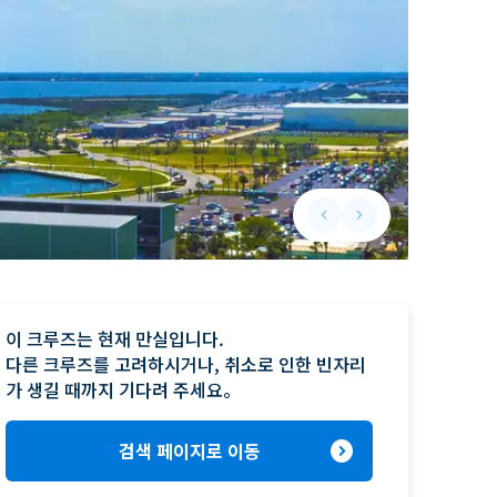
keyboard_arrow_left
keyboard_arrow_right
Previous slide
Next slide
이 크루즈는 현재 만실입니다.

다른 크루즈를 고려하시거나, 취소로 인한 빈자리
가 생길 때까지 기다려 주세요。
expand_circle_right
검색 페이지로 이동