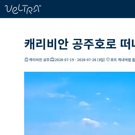
ading...
딩
…
캐리비안 공주호로 떠
directions_boat
card_travel
location_on
캐리비안 공주
2026-07-19
-
2026-07-26
(
8일
)
포트 캐내버럴 출