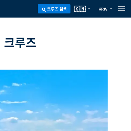
menu
🇰🇷
크루즈 검색
KRW
arrow_drop_down
arrow_drop_down
search
 크루즈