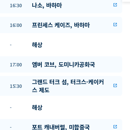
나소, 바하마
16:30
open_in_new
프린세스 케이즈, 바하마
16:00
open_in_new
해상
-
앰버 코브, 도미니카공화국
17:00
그랜드 터크 섬, 터크스·케이커
15:30
open_in_new
스 제도
해상
-
포트 캐내버럴, 미합중국
-
open_in_new