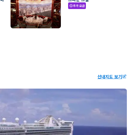
추가 요금
paid
선내지도 보기
ungroup