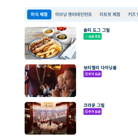
미식 체험
이브닝 엔터테인먼트
리트릿 체험
키즈
솔티 도그 그릴
요금 포함
check
보티첼리 다이닝룸
추가 요금
paid
크라운 그릴
추가 요금
paid