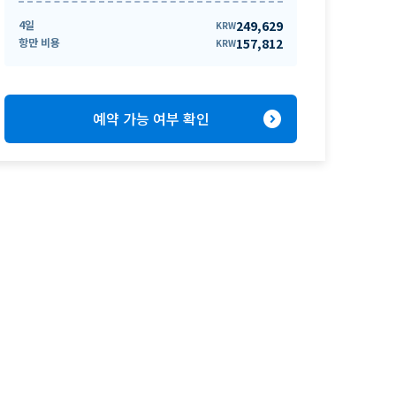
4일
249,629
KRW
항만 비용
157,812
KRW
expand_circle_right
예약 가능 여부 확인