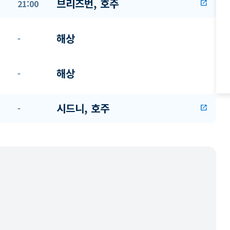
브리즈번, 호주
21:00
open_in_new
해상
-
해상
-
시드니, 호주
-
open_in_new