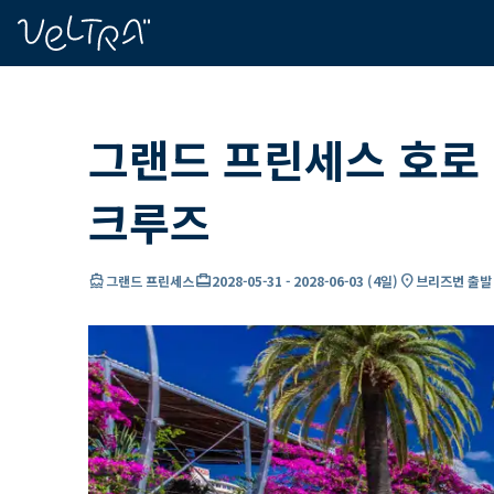
ading...
딩
…
그랜드 프린세스 호로
크루즈
directions_boat
card_travel
location_on
그랜드 프린세스
2028-05-31
-
2028-06-03
(
4일
)
브리즈번 출발 