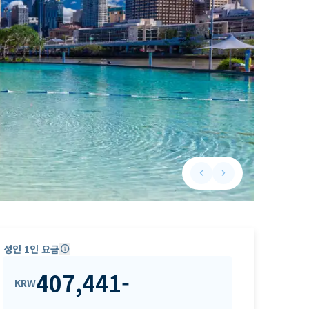
keyboard_arrow_left
keyboard_arrow_right
Previous slide
Next slide
성인 1인 요금
info
407,441
-
KRW