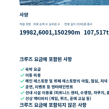
사양
처음 취항
최대 승객 수
승무원 수
전체 길이 (미터)
총 톤수
1998
2,600
1,150
290
m
107,517
t
크루즈 요금에 포함된 사항
check
숙박 요금
check
이동 비용
check
메인 레스토랑 및 뷔페 레스토랑의 아침, 점심, 저녁
check
공연, 이벤트 등 엔터테인먼트
check
선내 시설 이용료 (피트니스 센터, 수영장, 자쿠지, 
check
선상 액티비티 (게임, 퀴즈, 공예 교실 등)
크루즈 요금에 포함되지 않은 사항