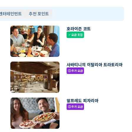
 엔터테인먼트
추천 포인트
호라이즌 코트
요금 포함
check
사바티니의 이탈리아 트라토리아
추가 요금
paid
알프레도 피자리아
추가 요금
paid