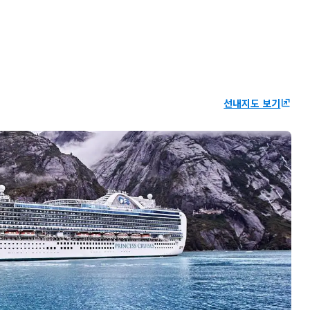
선내지도 보기
ungroup