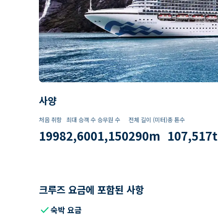
사양
처음 취항
최대 승객 수
승무원 수
전체 길이 (미터)
총 톤수
1998
2,600
1,150
290
m
107,517
t
크루즈 요금에 포함된 사항
check
숙박 요금