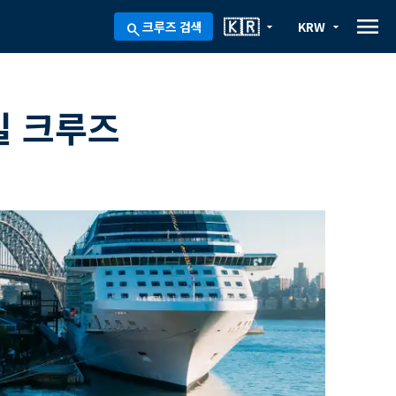
menu
🇰🇷
크루즈 검색
KRW
arrow_drop_down
arrow_drop_down
search
일 크루즈