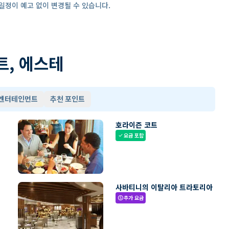
일정이 예고 없이 변경될 수 있습니다.
트, 에스테
 엔터테인먼트
추천 포인트
호라이즌 코트
요금 포함
check
사바티니의 이탈리아 트라토리아
추가 요금
paid