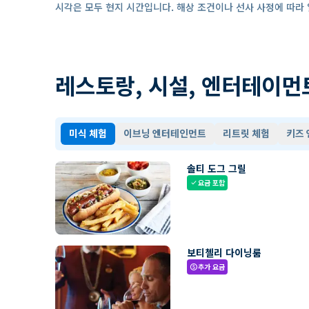
시각은 모두 현지 시간입니다. 해상 조건이나 선사 사정에 따라 
레스토랑, 시설, 엔터테이먼
미식 체험
이브닝 엔터테인먼트
리트릿 체험
키즈
솔티 도그 그릴
요금 포함
check
보티첼리 다이닝룸
추가 요금
paid