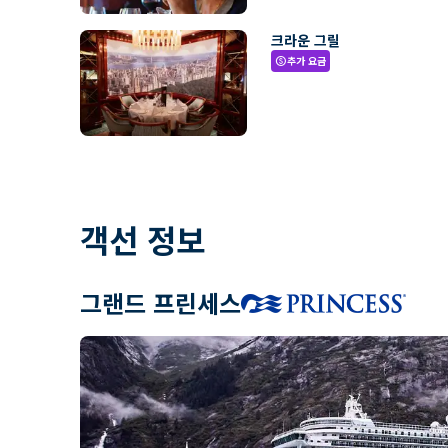
크라운 그릴
추가 요금
paid
객선 정보
그랜드 프린세스