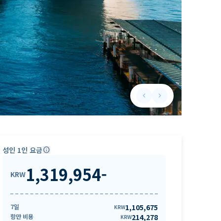
keyboard_arrow_left
keyboard_arrow_right
Previous slide
Next slide
성인 1인 요금
info
1,319,954
-
KRW
7일
1,105,675
KRW
항만 비용
214,278
KRW