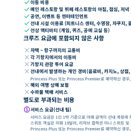
check
이동 비용
check
메인 레스토랑 및 뷔페 레스토랑의 아침, 점심, 저녁
check
공연, 이벤트 등 엔터테인먼트
check
선내 시설 이용료 (피트니스 센터, 수영장, 자쿠지, 
check
선상 액티비티 (게임, 퀴즈, 공예 교실 등)
크루즈 요금에 포함되지 않은 사항
close
자택 ~ 항구까지의 교통비
close
각 기항지에서의 이동비
close
기항지 관광 투어 요금
close
선내에서 발생하는 개인 경비(음료비, 카지노, 상점, Wi
Princess Plus 또는 Princess Premier로 예약하신
close
해외 여행 상해 보험
close
수하물 택배 서비스
별도로 부과되는 비용
paid
서비스 요금(선내 팁)
서비스 요금은 1인 1박 기준으로 아래 금액이 선내 계정에 
스위트 객실은 미화 19달러, 리저브 컬렉션 미니 스위트 및 
Princess Plus 또는 Princess Premier로 예약하신