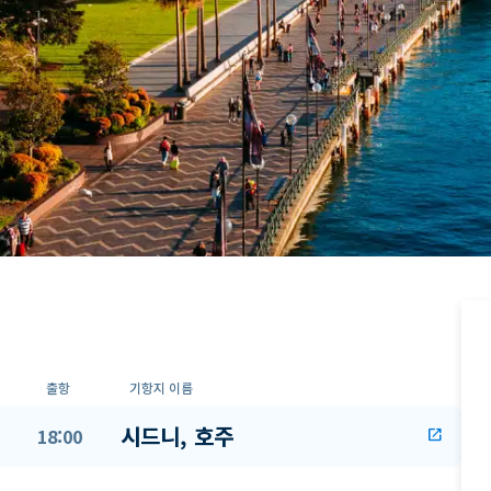
출항
기항지 이름
시드니, 호주
18:00
open_in_new