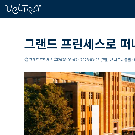
ading...
딩
…
그랜드 프린세스로 떠
directions_boat
card_travel
location_on
그랜드 프린세스
2028-03-02
-
2028-03-08
(
7일
)
시드니 출발 -