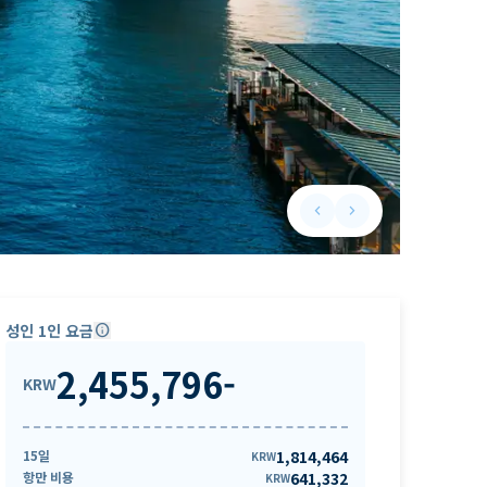
keyboard_arrow_left
keyboard_arrow_right
Previous slide
Next slide
성인 1인 요금
info
2,455,796
-
KRW
15일
1,814,464
KRW
항만 비용
641,332
KRW