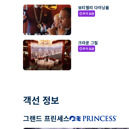
보티첼리 다이닝룸
추가 요금
paid
크라운 그릴
추가 요금
paid
객선 정보
그랜드 프린세스