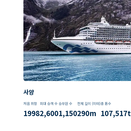
사양
처음 취항
최대 승객 수
승무원 수
전체 길이 (미터)
총 톤수
1998
2,600
1,150
290
m
107,517
t