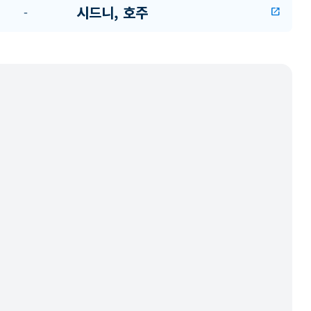
시드니, 호주
-
open_in_new