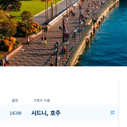
출항
기항지 이름
시드니, 호주
16:00
open_in_new