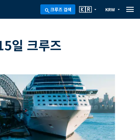
menu
🇰🇷
크루즈 검색
KRW
arrow_drop_down
arrow_drop_down
search
15일 크루즈