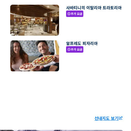
사바티니의 이탈리아 트라토리아
추가 요금
paid
알프레도 피자리아
추가 요금
paid
선내지도 보기
ungroup