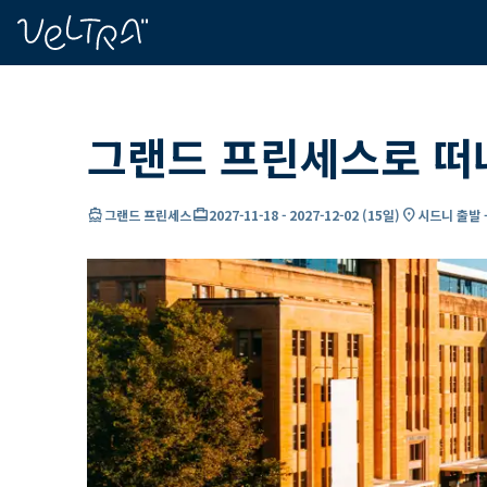
ading...
딩
…
그랜드 프린세스로 떠
directions_boat
card_travel
location_on
그랜드 프린세스
2027-11-18
-
2027-12-02
(
15일
)
시드니 출발 