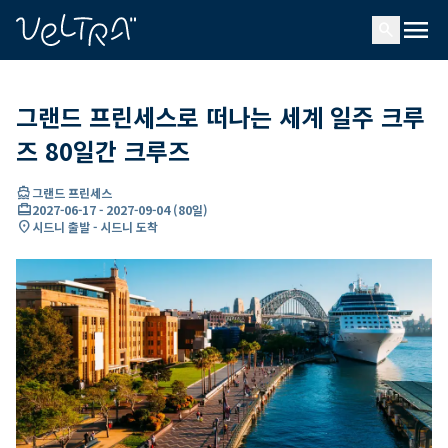
ading...
딩
menu
…
search
그랜드 프린세스로 떠나는 세계 일주 크루
즈 80일간 크루즈
directions_boat
그랜드 프린세스
card_travel
2027-06-17
-
2027-09-04
(
80일
)
location_on
시드니 출발 - 시드니 도착