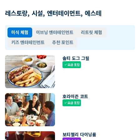
레스토랑, 시설, 엔터테이먼트, 에스테
미식 체험
이브닝 엔터테인먼트
리트릿 체험
키즈 엔터테인먼트
추천 포인트
솔티 도그 그릴
요금 포함
check
호라이즌 코트
요금 포함
check
보티첼리 다이닝룸