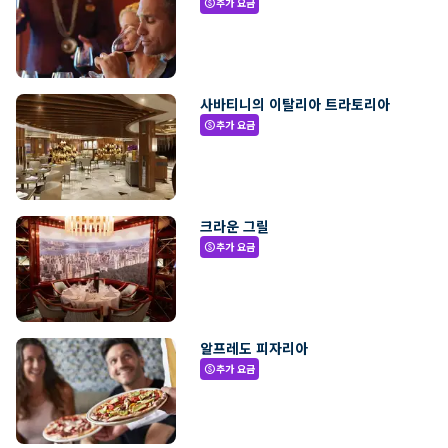
추가 요금
paid
사바티니의 이탈리아 트라토리아
추가 요금
paid
크라운 그릴
추가 요금
paid
알프레도 피자리아
추가 요금
paid