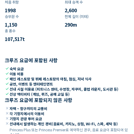
처음 취항
최대 승객 수
1998
2,600
승무원 수
전체 길이 (미터)
1,150
290
m
총 톤수
107,517
t
크루즈 요금에 포함된 사항
check
숙박 요금
check
이동 비용
check
메인 레스토랑 및 뷔페 레스토랑의 아침, 점심, 저녁 식사
check
공연, 이벤트 등 엔터테인먼트
check
선내 시설 이용료 (피트니스 센터, 수영장, 자쿠지, 클럽 라운지, 도서관 등)
check
선상 액티비티 (게임, 퀴즈, 공예 교실 등)
크루즈 요금에 포함되지 않은 사항
close
자택 ~ 항구까지의 교통비
close
각 기항지에서의 이동비
close
기항지 관광 투어 요금
close
선내에서 발생하는 개인 경비(음료비, 카지노, 상점, Wi-Fi, 스파, 세탁 등)
Princess Plus 또는 Princess Premier로 예약하신 경우, 음료 요금이 포함되어 있