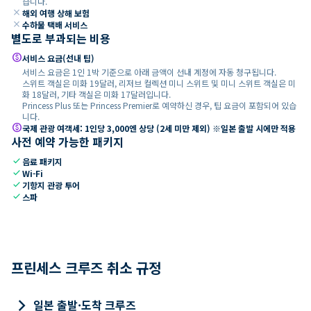
습니다.
close
해외 여행 상해 보험
close
수하물 택배 서비스
별도로 부과되는 비용
paid
서비스 요금(선내 팁)
서비스 요금은 1인 1박 기준으로 아래 금액이 선내 계정에 자동 청구됩니다.
스위트 객실은 미화 19달러, 리저브 컬렉션 미니 스위트 및 미니 스위트 객실은 미
화 18달러, 기타 객실은 미화 17달러입니다.
Princess Plus 또는 Princess Premier로 예약하신 경우, 팁 요금이 포함되어 있습
니다.
paid
국제 관광 여객세: 1인당 3,000엔 상당 (2세 미만 제외) ※일본 출발 시에만 적용
사전 예약 가능한 패키지
check
음료 패키지
check
Wi-Fi
check
기항지 관광 투어
check
스파
프린세스 크루즈 취소 규정
keyboard_arrow_right
일본 출발·도착 크루즈