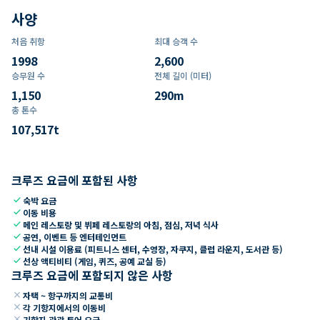
사양
처음 취항
최대 승객 수
1998
2,600
승무원 수
전체 길이 (미터)
1,150
290
m
총 톤수
107,517
t
크루즈 요금에 포함된 사항
check
숙박 요금
check
이동 비용
check
메인 레스토랑 및 뷔페 레스토랑의 아침, 점심, 저녁 식사
check
공연, 이벤트 등 엔터테인먼트
check
선내 시설 이용료 (피트니스 센터, 수영장, 자쿠지, 클럽 라운지, 도서관 등)
check
선상 액티비티 (게임, 퀴즈, 공예 교실 등)
크루즈 요금에 포함되지 않은 사항
close
자택 ~ 항구까지의 교통비
close
각 기항지에서의 이동비
close
기항지 관광 투어 요금