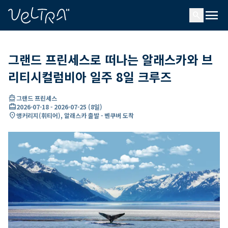
ading...
딩
menu
…
search
그랜드 프린세스로 떠나는 알래스카와 브
리티시컬럼비아 일주 8일 크루즈
directions_boat
그랜드 프린세스
card_travel
2026-07-18
-
2026-07-25
(
8일
)
location_on
앵커리지(휘티어), 알래스카 출발 - 벤쿠버 도착