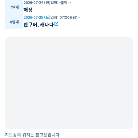
2026-07-24 (금)
입항
:
-
출항
:
-
7일째
해상
2026-07-25 (토)
입항
:
07:30
출항
:
-
8일째
벤쿠버, 캐나다
open_in_new
지도상의 위치는 참고용입니다.