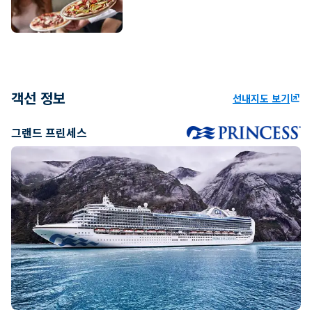
객선 정보
선내지도 보기
ungroup
그랜드 프린세스