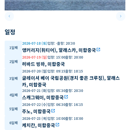
keyboard_arrow_left
keyboard_arrow_right
Previous slide
Next 
일정
2026-07-18 (토)
입항
:
-
출항
:
20:30
1일째
앵커리지(휘티어), 알래스카, 미합중국
open_in_new
2026-07-19 (일)
입항
:
15:00
출항
:
20:00
2일째
허바드 빙하, 미합중국
2026-07-20 (월)
입항
:
09:15
출항
:
18:15
글레이셔 베이 국립공원(경치 좋은 크루징), 알래스
3일째
카, 미합중국
2026-07-21 (화)
입항
:
05:30
출항
:
20:30
4일째
스캐그웨이, 미합중국
open_in_new
2026-07-22 (수)
입항
:
06:30
출항
:
16:15
5일째
주노, 미합중국
open_in_new
2026-07-23 (목)
입항
:
10:00
출항
:
18:00
6일째
케치칸, 미합중국
open_in_new