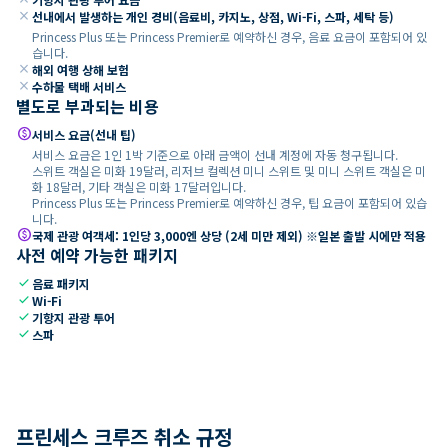
close
선내에서 발생하는 개인 경비(음료비, 카지노, 상점, Wi-Fi, 스파, 세탁 등)
Princess Plus 또는 Princess Premier로 예약하신 경우, 음료 요금이 포함되어 있
습니다.
close
해외 여행 상해 보험
close
수하물 택배 서비스
별도로 부과되는 비용
paid
서비스 요금(선내 팁)
서비스 요금은 1인 1박 기준으로 아래 금액이 선내 계정에 자동 청구됩니다.
스위트 객실은 미화 19달러, 리저브 컬렉션 미니 스위트 및 미니 스위트 객실은 미
화 18달러, 기타 객실은 미화 17달러입니다.
Princess Plus 또는 Princess Premier로 예약하신 경우, 팁 요금이 포함되어 있습
니다.
paid
국제 관광 여객세: 1인당 3,000엔 상당 (2세 미만 제외) ※일본 출발 시에만 적용
사전 예약 가능한 패키지
check
음료 패키지
check
Wi-Fi
check
기항지 관광 투어
check
스파
프린세스 크루즈 취소 규정