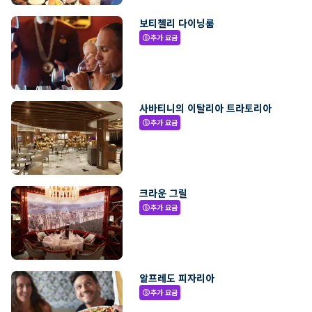
보티첼리 다이닝룸
추가 요금
paid
사바티니의 이탈리아 트라토리아
추가 요금
paid
크라운 그릴
추가 요금
paid
알프레도 피자리아
추가 요금
paid