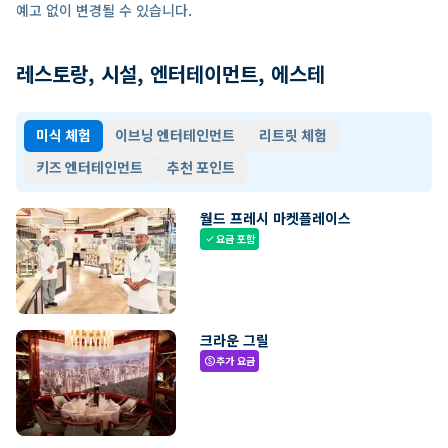
예고 없이 변경될 수 있습니다.
레스토랑, 시설, 엔터테이먼트, 에스테
미식 체험
이브닝 엔터테인먼트
리트릿 체험
키즈 엔터테인먼트
추천 포인트
월드 프레시 마켓플레이스
요금 포함
check
크라운 그릴
추가 요금
paid