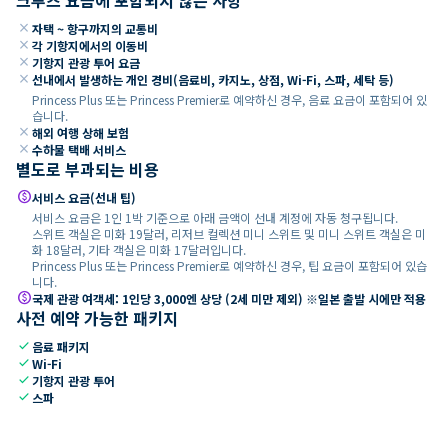
close
자택 ~ 항구까지의 교통비
close
각 기항지에서의 이동비
close
기항지 관광 투어 요금
close
선내에서 발생하는 개인 경비(음료비, 카지노, 상점, Wi-Fi, 스파, 세탁 등)
Princess Plus 또는 Princess Premier로 예약하신 경우, 음료 요금이 포함되어 있
습니다.
close
해외 여행 상해 보험
close
수하물 택배 서비스
별도로 부과되는 비용
paid
서비스 요금(선내 팁)
서비스 요금은 1인 1박 기준으로 아래 금액이 선내 계정에 자동 청구됩니다.
스위트 객실은 미화 19달러, 리저브 컬렉션 미니 스위트 및 미니 스위트 객실은 미
화 18달러, 기타 객실은 미화 17달러입니다.
Princess Plus 또는 Princess Premier로 예약하신 경우, 팁 요금이 포함되어 있습
니다.
paid
국제 관광 여객세: 1인당 3,000엔 상당 (2세 미만 제외) ※일본 출발 시에만 적용
사전 예약 가능한 패키지
check
음료 패키지
check
Wi-Fi
check
기항지 관광 투어
check
스파