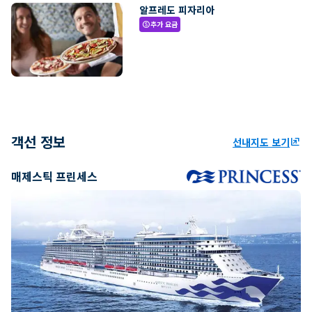
알프레도 피자리아
추가 요금
paid
객선 정보
선내지도 보기
ungroup
매제스틱 프린세스