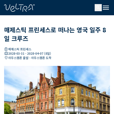
ading...
딩
menu
…
search
매제스틱 프린세스로 떠나는 영국 일주 8
일 크루즈
directions_boat
매제스틱 프린세스
card_travel
2028-03-31
-
2028-04-07
(
8일
)
location_on
사우스햄튼 출발 - 사우스햄튼 도착