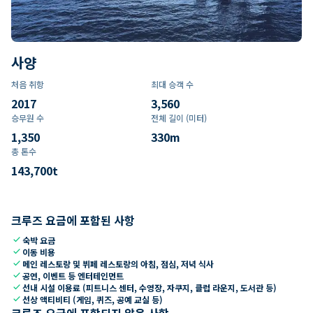
사양
처음 취항
최대 승객 수
2017
3,560
승무원 수
전체 길이 (미터)
1,350
330
m
총 톤수
143,700
t
크루즈 요금에 포함된 사항
check
숙박 요금
check
이동 비용
check
메인 레스토랑 및 뷔페 레스토랑의 아침, 점심, 저녁 식사
check
공연, 이벤트 등 엔터테인먼트
check
선내 시설 이용료 (피트니스 센터, 수영장, 자쿠지, 클럽 라운지, 도서관 등)
check
선상 액티비티 (게임, 퀴즈, 공예 교실 등)
크루즈 요금에 포함되지 않은 사항