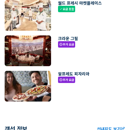
월드 프레시 마켓플레이스
요금 포함
check
크라운 그릴
추가 요금
paid
알프레도 피자리아
추가 요금
paid
객선 정보
선내지도 보기
ungroup