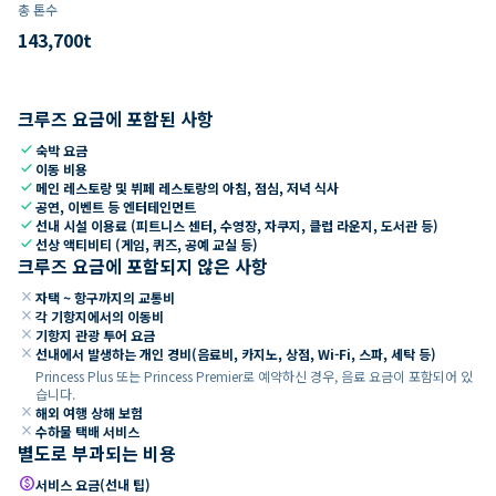
총 톤수
143,700
t
크루즈 요금에 포함된 사항
check
숙박 요금
check
이동 비용
check
메인 레스토랑 및 뷔페 레스토랑의 아침, 점심, 저녁 식사
check
공연, 이벤트 등 엔터테인먼트
check
선내 시설 이용료 (피트니스 센터, 수영장, 자쿠지, 클럽 라운지, 도서관 등)
check
선상 액티비티 (게임, 퀴즈, 공예 교실 등)
크루즈 요금에 포함되지 않은 사항
close
자택 ~ 항구까지의 교통비
close
각 기항지에서의 이동비
close
기항지 관광 투어 요금
close
선내에서 발생하는 개인 경비(음료비, 카지노, 상점, Wi-Fi, 스파, 세탁 등)
Princess Plus 또는 Princess Premier로 예약하신 경우, 음료 요금이 포함되어 있
습니다.
close
해외 여행 상해 보험
close
수하물 택배 서비스
별도로 부과되는 비용
paid
서비스 요금(선내 팁)