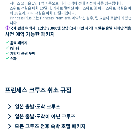
서비스 요금은 1인 1박 기준으로 아래 금액이 선내 계정에 자동 청구됩니다.
스위트 객실은 미화 19달러, 리저브 컬렉션 미니 스위트 및 미니 스위트 객실은 미
화 18달러, 기타 객실은 미화 17달러입니다.
Princess Plus 또는 Princess Premier로 예약하신 경우, 팁 요금이 포함되어 있습
니다.
paid
국제 관광 여객세: 1인당 3,000엔 상당 (2세 미만 제외) ※일본 출발 시에만 적용
사전 예약 가능한 패키지
check
음료 패키지
check
Wi-Fi
check
기항지 관광 투어
check
스파
프린세스 크루즈 취소 규정
keyboard_arrow_right
일본 출발·도착 크루즈
keyboard_arrow_right
일본 출발·도착이 아닌 크루즈
keyboard_arrow_right
모든 크루즈 전후 숙박 호텔 패키지