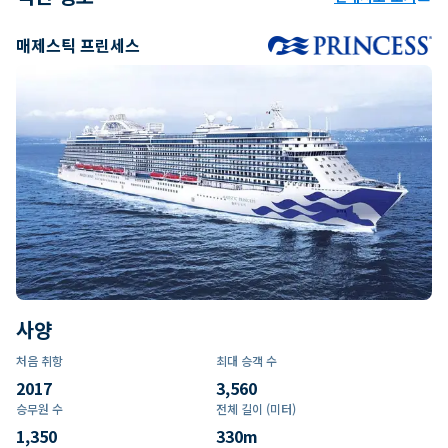
매제스틱 프린세스
사양
처음 취항
최대 승객 수
2017
3,560
승무원 수
전체 길이 (미터)
1,350
330
m