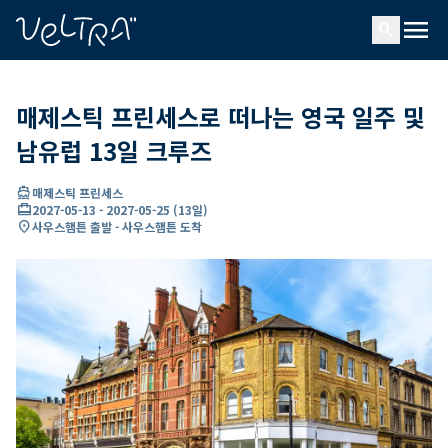
ading...
딩
menu
…
search
매제스틱 프린세스로 떠나는 영국 일주 및
남유럽 13일 크루즈
directions_boat
매제스틱 프린세스
card_travel
2027-05-13
-
2027-05-25
(
13일
)
location_on
사우스햄튼 출발 - 사우스햄튼 도착