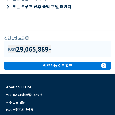
keyboard_arrow_right
모든 크루즈 전후 숙박 호텔 패키지
성인 1인 요금
info
29,065,889
-
KRW
expand_circle_right
예약 가능 여부 확인
About VELTRA
VELTRA Cruise(벨트라)란?
자주 묻는 질문
MSC크루즈에 관한 질문