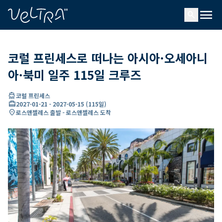
ading...
딩
menu
…
search
코럴 프린세스로 떠나는 아시아·오세아니
아·북미 일주 115일 크루즈
directions_boat
코럴 프린세스
card_travel
2027-01-21
-
2027-05-15
(
115일
)
location_on
로스앤젤레스 출발 - 로스앤젤레스 도착