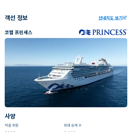
객선 정보
선내지도 보기
ungroup
코럴 프린세스
사양
처음 취항
최대 승객 수