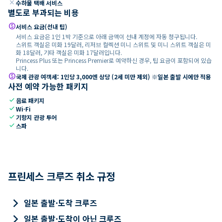
close
수하물 택배 서비스
별도로 부과되는 비용
paid
서비스 요금(선내 팁)
서비스 요금은 1인 1박 기준으로 아래 금액이 선내 계정에 자동 청구됩니다.
스위트 객실은 미화 19달러, 리저브 컬렉션 미니 스위트 및 미니 스위트 객실은 미
화 18달러, 기타 객실은 미화 17달러입니다.
Princess Plus 또는 Princess Premier로 예약하신 경우, 팁 요금이 포함되어 있습
니다.
paid
국제 관광 여객세: 1인당 3,000엔 상당 (2세 미만 제외) ※일본 출발 시에만 적용
사전 예약 가능한 패키지
check
음료 패키지
check
Wi-Fi
check
기항지 관광 투어
check
스파
프린세스 크루즈 취소 규정
keyboard_arrow_right
일본 출발·도착 크루즈
keyboard_arrow_right
일본 출발·도착이 아닌 크루즈