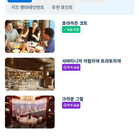
키즈 엔터테인먼트
추천 포인트
호라이즌 코트
요금 포함
check
사바티니의 이탈리아 트라토리아
추가 요금
paid
크라운 그릴
추가 요금
paid