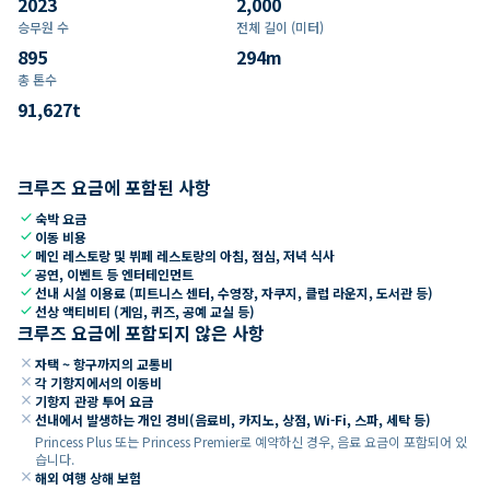
2023
2,000
승무원 수
전체 길이 (미터)
895
294
m
총 톤수
91,627
t
크루즈 요금에 포함된 사항
check
숙박 요금
check
이동 비용
check
메인 레스토랑 및 뷔페 레스토랑의 아침, 점심, 저녁 식사
check
공연, 이벤트 등 엔터테인먼트
check
선내 시설 이용료 (피트니스 센터, 수영장, 자쿠지, 클럽 라운지, 도서관 등)
check
선상 액티비티 (게임, 퀴즈, 공예 교실 등)
크루즈 요금에 포함되지 않은 사항
close
자택 ~ 항구까지의 교통비
close
각 기항지에서의 이동비
close
기항지 관광 투어 요금
close
선내에서 발생하는 개인 경비(음료비, 카지노, 상점, Wi-Fi, 스파, 세탁 등)
Princess Plus 또는 Princess Premier로 예약하신 경우, 음료 요금이 포함되어 있
습니다.
close
해외 여행 상해 보험