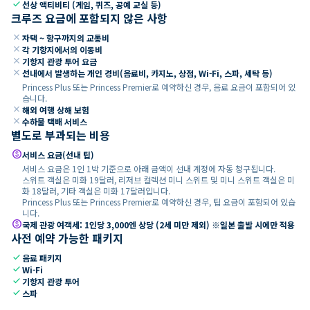
check
선상 액티비티 (게임, 퀴즈, 공예 교실 등)
크루즈 요금에 포함되지 않은 사항
close
자택 ~ 항구까지의 교통비
close
각 기항지에서의 이동비
close
기항지 관광 투어 요금
close
선내에서 발생하는 개인 경비(음료비, 카지노, 상점, Wi-Fi, 스파, 세탁 등)
Princess Plus 또는 Princess Premier로 예약하신 경우, 음료 요금이 포함되어 있
습니다.
close
해외 여행 상해 보험
close
수하물 택배 서비스
별도로 부과되는 비용
paid
서비스 요금(선내 팁)
서비스 요금은 1인 1박 기준으로 아래 금액이 선내 계정에 자동 청구됩니다.
스위트 객실은 미화 19달러, 리저브 컬렉션 미니 스위트 및 미니 스위트 객실은 미
화 18달러, 기타 객실은 미화 17달러입니다.
Princess Plus 또는 Princess Premier로 예약하신 경우, 팁 요금이 포함되어 있습
니다.
paid
국제 관광 여객세: 1인당 3,000엔 상당 (2세 미만 제외) ※일본 출발 시에만 적용
사전 예약 가능한 패키지
check
음료 패키지
check
Wi-Fi
check
기항지 관광 투어
check
스파