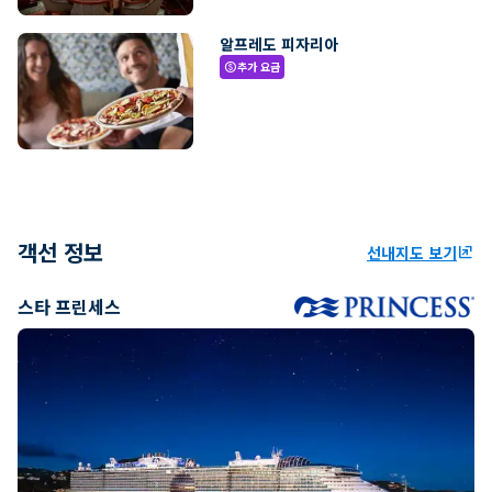
알프레도 피자리아
추가 요금
paid
객선 정보
선내지도 보기
ungroup
스타 프린세스