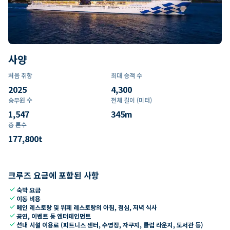
사양
처음 취항
최대 승객 수
2025
4,300
승무원 수
전체 길이 (미터)
1,547
345
m
총 톤수
177,800
t
크루즈 요금에 포함된 사항
check
숙박 요금
check
이동 비용
check
메인 레스토랑 및 뷔페 레스토랑의 아침, 점심, 저녁 식사
check
공연, 이벤트 등 엔터테인먼트
check
선내 시설 이용료 (피트니스 센터, 수영장, 자쿠지, 클럽 라운지, 도서관 등)