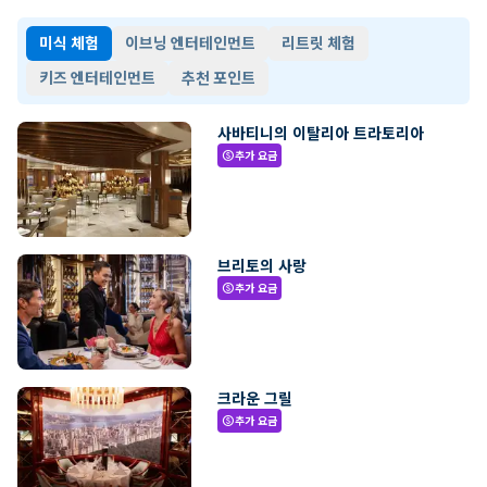
미식 체험
이브닝 엔터테인먼트
리트릿 체험
키즈 엔터테인먼트
추천 포인트
사바티니의 이탈리아 트라토리아
추가 요금
paid
브리토의 사랑
추가 요금
paid
크라운 그릴
추가 요금
paid