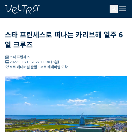
ading...
딩
menu
…
search
스타 프린세스로 떠나는 카리브해 일주 6
일 크루즈
directions_boat
스타 프린세스
card_travel
2027-11-23
-
2027-11-28
(
6일
)
location_on
포트 캐내버럴 출발 - 포트 캐내버럴 도착