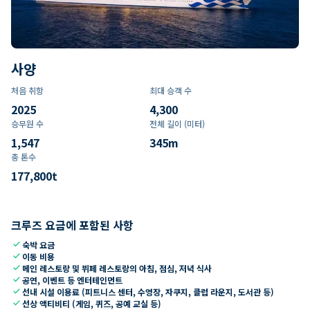
사양
처음 취항
최대 승객 수
2025
4,300
승무원 수
전체 길이 (미터)
1,547
345
m
총 톤수
177,800
t
크루즈 요금에 포함된 사항
check
숙박 요금
check
이동 비용
check
메인 레스토랑 및 뷔페 레스토랑의 아침, 점심, 저녁 식사
check
공연, 이벤트 등 엔터테인먼트
check
선내 시설 이용료 (피트니스 센터, 수영장, 자쿠지, 클럽 라운지, 도서관 등)
check
선상 액티비티 (게임, 퀴즈, 공예 교실 등)