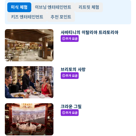
미식 체험
이브닝 엔터테인먼트
리트릿 체험
키즈 엔터테인먼트
추천 포인트
사바티니의 이탈리아 트라토리아
추가 요금
paid
브리토의 사랑
추가 요금
paid
크라운 그릴
추가 요금
paid