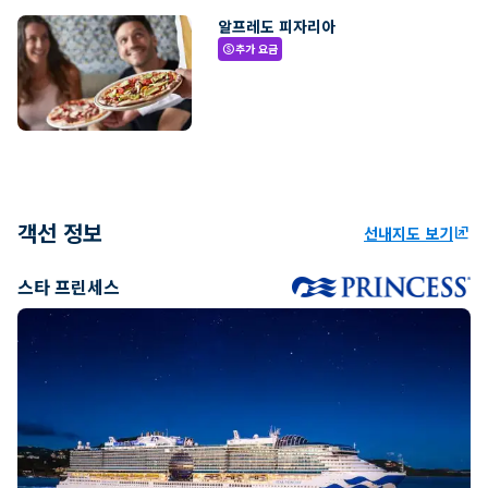
알프레도 피자리아
추가 요금
paid
객선 정보
선내지도 보기
ungroup
스타 프린세스