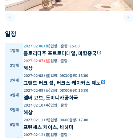
keyboard_arrow_left
keyboard_arrow_right
Previous slide
Next 
일정
2027-02-06 (토)
입항
:
-
출항
:
15:00
1일째
플로리다주 포트로더데일, 미합중국
open_in_new
2027-02-07 (일)
입항
:
-
출항
:
-
2일째
해상
2027-02-08 (월)
입항
:
09:30
출항
:
18:00
3일째
그랜드 터크 섬, 터크스·케이커스 제도
open_in_new
2027-02-09 (화)
입항
:
08:00
출항
:
16:30
4일째
앰버 코브, 도미니카공화국
2027-02-10 (수)
입항
:
-
출항
:
-
5일째
해상
2027-02-11 (목)
입항
:
08:00
출항
:
17:00
6일째
프린세스 케이스, 바하마
2027-02-12 (금)
입항
:
-
출항
:
-