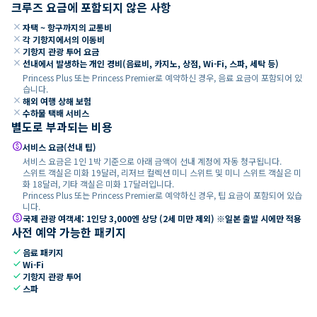
크루즈 요금에 포함되지 않은 사항
close
자택 ~ 항구까지의 교통비
close
각 기항지에서의 이동비
close
기항지 관광 투어 요금
close
선내에서 발생하는 개인 경비(음료비, 카지노, 상점, Wi-Fi, 스파, 세탁 등)
Princess Plus 또는 Princess Premier로 예약하신 경우, 음료 요금이 포함되어 있
습니다.
close
해외 여행 상해 보험
close
수하물 택배 서비스
별도로 부과되는 비용
paid
서비스 요금(선내 팁)
서비스 요금은 1인 1박 기준으로 아래 금액이 선내 계정에 자동 청구됩니다.
스위트 객실은 미화 19달러, 리저브 컬렉션 미니 스위트 및 미니 스위트 객실은 미
화 18달러, 기타 객실은 미화 17달러입니다.
Princess Plus 또는 Princess Premier로 예약하신 경우, 팁 요금이 포함되어 있습
니다.
paid
국제 관광 여객세: 1인당 3,000엔 상당 (2세 미만 제외) ※일본 출발 시에만 적용
사전 예약 가능한 패키지
check
음료 패키지
check
Wi-Fi
check
기항지 관광 투어
check
스파