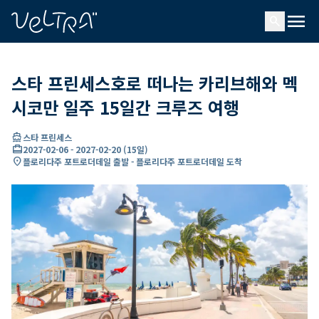
ading...
딩
menu
…
search
스타 프린세스호로 떠나는 카리브해와 멕
시코만 일주 15일간 크루즈 여행
directions_boat
스타 프린세스
card_travel
2027-02-06
-
2027-02-20
(
15일
)
location_on
플로리다주 포트로더데일 출발 - 플로리다주 포트로더데일 도착