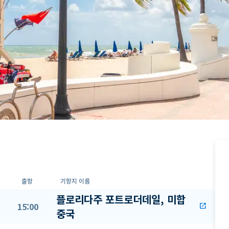
출항
기항지 이름
플로리다주 포트로더데일, 미합
15:00
open_in_new
중국