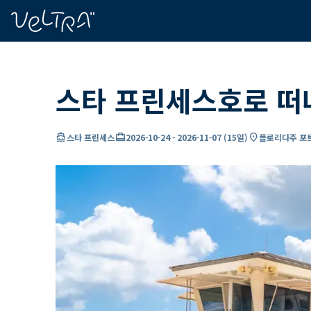
ading...
딩
…
스타 프린세스호로 떠
directions_boat
card_travel
location_on
스타 프린세스
2026-10-24
-
2026-11-07
(
15일
)
플로리다주 포트