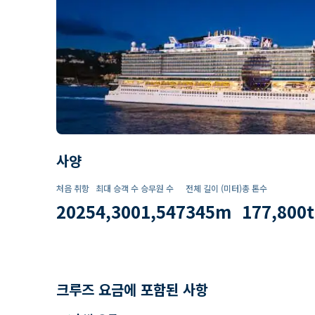
사양
처음 취항
최대 승객 수
승무원 수
전체 길이 (미터)
총 톤수
2025
4,300
1,547
345
m
177,800
t
크루즈 요금에 포함된 사항