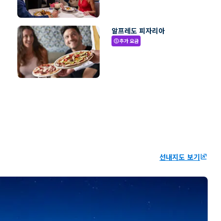
알프레도 피자리아
추가 요금
paid
선내지도 보기
ungroup