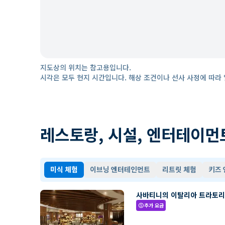
지도상의 위치는 참고용입니다.
시각은 모두 현지 시간입니다. 해상 조건이나 선사 사정에 따라 
레스토랑, 시설, 엔터테이먼
미식 체험
이브닝 엔터테인먼트
리트릿 체험
키즈
사바티니의 이탈리아 트라토
추가 요금
paid