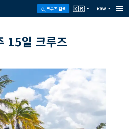
menu
🇰🇷
크루즈 검색
KRW
arrow_drop_down
arrow_drop_down
search
 15일 크루즈