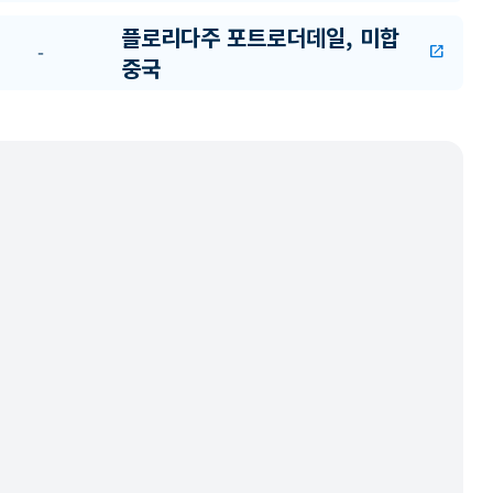
플로리다주 포트로더데일, 미합
-
open_in_new
중국