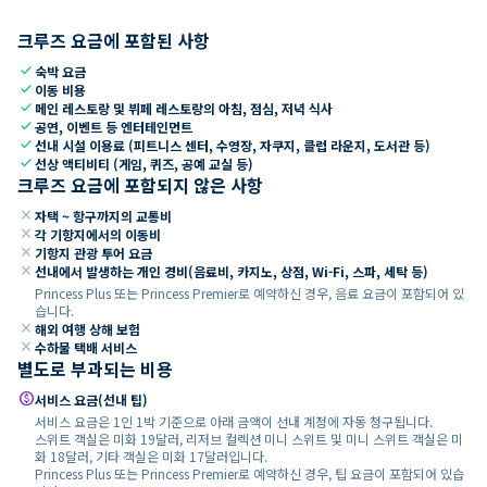
크루즈 요금에 포함된 사항
check
숙박 요금
check
이동 비용
check
메인 레스토랑 및 뷔페 레스토랑의 아침, 점심, 저녁 식사
check
공연, 이벤트 등 엔터테인먼트
check
선내 시설 이용료 (피트니스 센터, 수영장, 자쿠지, 클럽 라운지, 도서관 등)
check
선상 액티비티 (게임, 퀴즈, 공예 교실 등)
크루즈 요금에 포함되지 않은 사항
close
자택 ~ 항구까지의 교통비
close
각 기항지에서의 이동비
close
기항지 관광 투어 요금
close
선내에서 발생하는 개인 경비(음료비, 카지노, 상점, Wi-Fi, 스파, 세탁 등)
Princess Plus 또는 Princess Premier로 예약하신 경우, 음료 요금이 포함되어 있
습니다.
close
해외 여행 상해 보험
close
수하물 택배 서비스
별도로 부과되는 비용
paid
서비스 요금(선내 팁)
서비스 요금은 1인 1박 기준으로 아래 금액이 선내 계정에 자동 청구됩니다.
스위트 객실은 미화 19달러, 리저브 컬렉션 미니 스위트 및 미니 스위트 객실은 미
화 18달러, 기타 객실은 미화 17달러입니다.
Princess Plus 또는 Princess Premier로 예약하신 경우, 팁 요금이 포함되어 있습