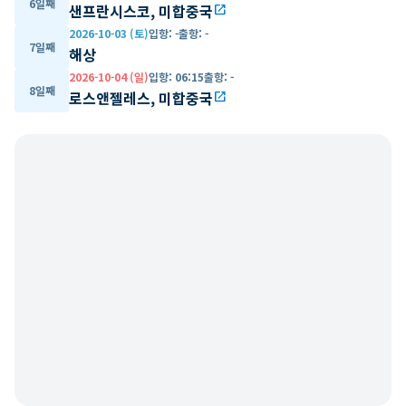
6일째
샌프란시스코, 미합중국
open_in_new
2026-10-03 (토)
입항
:
-
출항
:
-
7일째
해상
2026-10-04 (일)
입항
:
06:15
출항
:
-
8일째
로스앤젤레스, 미합중국
open_in_new