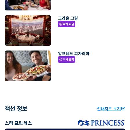
크라운 그릴
추가 요금
paid
알프레도 피자리아
추가 요금
paid
객선 정보
선내지도 보기
ungroup
스타 프린세스