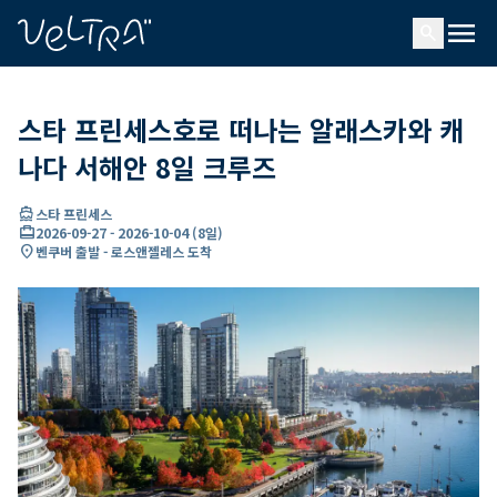
ading...
딩
menu
…
search
스타 프린세스호로 떠나는 알래스카와 캐
나다 서해안 8일 크루즈
directions_boat
스타 프린세스
card_travel
2026-09-27
-
2026-10-04
(
8일
)
location_on
벤쿠버 출발 - 로스앤젤레스 도착