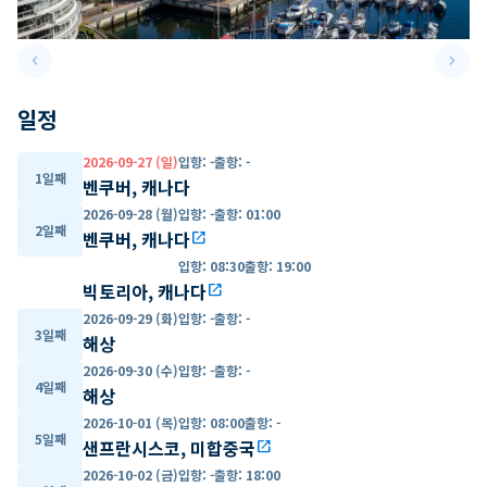
keyboard_arrow_left
keyboard_arrow_right
Previous slide
Next 
일정
2026-09-27 (일)
입항
:
-
출항
:
-
1일째
벤쿠버, 캐나다
2026-09-28 (월)
입항
:
-
출항
:
01:00
2일째
벤쿠버, 캐나다
open_in_new
입항
:
08:30
출항
:
19:00
빅토리아, 캐나다
open_in_new
2026-09-29 (화)
입항
:
-
출항
:
-
3일째
해상
2026-09-30 (수)
입항
:
-
출항
:
-
4일째
해상
2026-10-01 (목)
입항
:
08:00
출항
:
-
5일째
샌프란시스코, 미합중국
open_in_new
2026-10-02 (금)
입항
:
-
출항
:
18:00