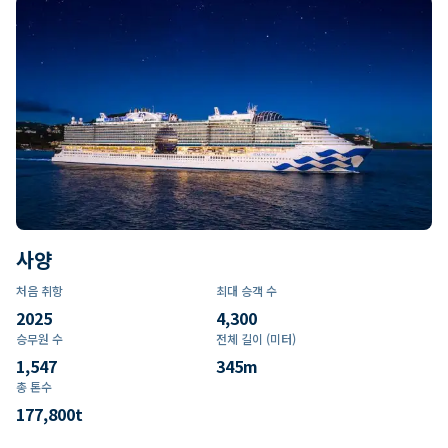
사양
처음 취항
최대 승객 수
2025
4,300
승무원 수
전체 길이 (미터)
1,547
345
m
총 톤수
177,800
t