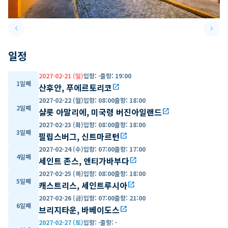
keyboard_arrow_left
keyboard_arrow_right
Previous slide
Next 
일정
2027-02-21 (일)
입항
:
-
출항
:
19:00
1일째
산후안, 푸에르토리코
open_in_new
2027-02-22 (월)
입항
:
08:00
출항
:
18:00
2일째
샬롯 아말리에, 미국령 버진아일랜드
open_in_new
2027-02-23 (화)
입항
:
08:00
출항
:
18:00
3일째
필립스버그, 신트마르턴
open_in_new
2027-02-24 (수)
입항
:
07:00
출항
:
17:00
4일째
세인트 존스, 앤티가바부다
open_in_new
2027-02-25 (목)
입항
:
08:00
출항
:
18:00
5일째
캐스트리스, 세인트루시아
open_in_new
2027-02-26 (금)
입항
:
07:00
출항
:
21:00
6일째
브리지타운, 바베이도스
open_in_new
2027-02-27 (토)
입항
:
-
출항
:
-