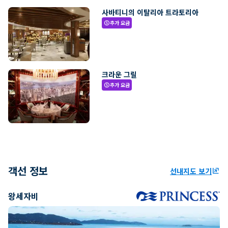
사바티니의 이탈리아 트라토리아
추가 요금
paid
크라운 그릴
추가 요금
paid
객선 정보
선내지도 보기
ungroup
왕세자비