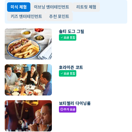
미식 체험
이브닝 엔터테인먼트
리트릿 체험
키즈 엔터테인먼트
추천 포인트
솔티 도그 그릴
요금 포함
check
호라이즌 코트
요금 포함
check
보티첼리 다이닝룸
추가 요금
paid