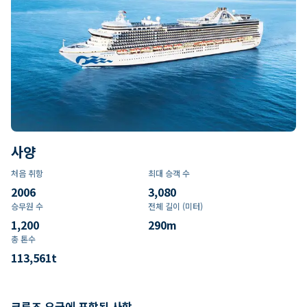
사양
처음 취항
최대 승객 수
2006
3,080
승무원 수
전체 길이 (미터)
1,200
290
m
총 톤수
113,561
t
크루즈 요금에 포함된 사항