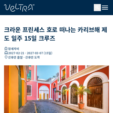
ading...
딩
menu
…
search
크라운 프린세스 호로 떠나는 카리브해 제
도 일주 15일 크루즈
directions_boat
왕세자비
card_travel
2027-02-21
-
2027-03-07
(
15일
)
location_on
산후안 출발 - 산후안 도착