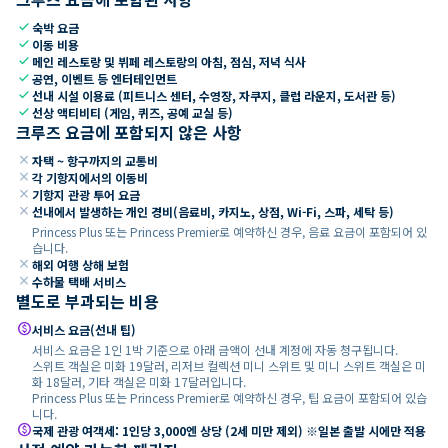
check
숙박 요금
check
이동 비용
check
메인 레스토랑 및 뷔페 레스토랑의 아침, 점심, 저녁 식사
check
공연, 이벤트 등 엔터테인먼트
check
선내 시설 이용료 (피트니스 센터, 수영장, 자쿠지, 클럽 라운지, 도서관 등)
check
선상 액티비티 (게임, 퀴즈, 공예 교실 등)
크루즈 요금에 포함되지 않은 사항
close
자택 ~ 항구까지의 교통비
close
각 기항지에서의 이동비
close
기항지 관광 투어 요금
close
선내에서 발생하는 개인 경비(음료비, 카지노, 상점, Wi-Fi, 스파, 세탁 등)
Princess Plus 또는 Princess Premier로 예약하신 경우, 음료 요금이 포함되어 있
습니다.
close
해외 여행 상해 보험
close
수하물 택배 서비스
별도로 부과되는 비용
paid
서비스 요금(선내 팁)
서비스 요금은 1인 1박 기준으로 아래 금액이 선내 계정에 자동 청구됩니다.
스위트 객실은 미화 19달러, 리저브 컬렉션 미니 스위트 및 미니 스위트 객실은 미
화 18달러, 기타 객실은 미화 17달러입니다.
Princess Plus 또는 Princess Premier로 예약하신 경우, 팁 요금이 포함되어 있습
니다.
paid
국제 관광 여객세: 1인당 3,000엔 상당 (2세 미만 제외) ※일본 출발 시에만 적용