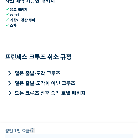
사전 예약 가능한 패키지
check
음료 패키지
check
Wi-Fi
check
기항지 관광 투어
check
스파
프린세스 크루즈 취소 규정
keyboard_arrow_right
일본 출발·도착 크루즈
keyboard_arrow_right
일본 출발·도착이 아닌 크루즈
keyboard_arrow_right
모든 크루즈 전후 숙박 호텔 패키지
성인 1인 요금
info