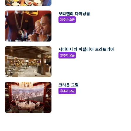
보티첼리 다이닝룸
추가 요금
paid
사바티니의 이탈리아 트라토리아
추가 요금
paid
크라운 그릴
추가 요금
paid