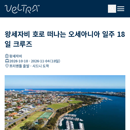
ading...
딩
menu
…
search
왕세자비 호로 떠나는 오세아니아 일주 18
일 크루즈
directions_boat
왕세자비
card_travel
2026-10-18
-
2026-11-04
(
18일
)
location_on
프리맨틀 출발 - 시드니 도착