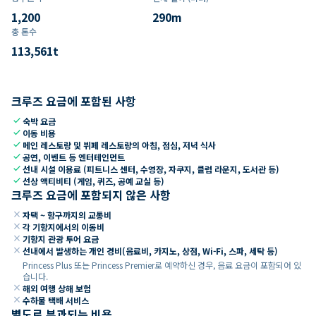
1,200
290
m
총 톤수
113,561
t
크루즈 요금에 포함된 사항
check
숙박 요금
check
이동 비용
check
메인 레스토랑 및 뷔페 레스토랑의 아침, 점심, 저녁 식사
check
공연, 이벤트 등 엔터테인먼트
check
선내 시설 이용료 (피트니스 센터, 수영장, 자쿠지, 클럽 라운지, 도서관 등)
check
선상 액티비티 (게임, 퀴즈, 공예 교실 등)
크루즈 요금에 포함되지 않은 사항
close
자택 ~ 항구까지의 교통비
close
각 기항지에서의 이동비
close
기항지 관광 투어 요금
close
선내에서 발생하는 개인 경비(음료비, 카지노, 상점, Wi-Fi, 스파, 세탁 등)
Princess Plus 또는 Princess Premier로 예약하신 경우, 음료 요금이 포함되어 있
습니다.
close
해외 여행 상해 보험
close
수하물 택배 서비스
별도로 부과되는 비용