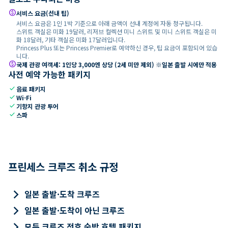
paid
서비스 요금(선내 팁)
서비스 요금은 1인 1박 기준으로 아래 금액이 선내 계정에 자동 청구됩니다.
스위트 객실은 미화 19달러, 리저브 컬렉션 미니 스위트 및 미니 스위트 객실은 미
화 18달러, 기타 객실은 미화 17달러입니다.
Princess Plus 또는 Princess Premier로 예약하신 경우, 팁 요금이 포함되어 있습
니다.
paid
국제 관광 여객세: 1인당 3,000엔 상당 (2세 미만 제외) ※일본 출발 시에만 적용
사전 예약 가능한 패키지
check
음료 패키지
check
Wi-Fi
check
기항지 관광 투어
check
스파
프린세스 크루즈 취소 규정
keyboard_arrow_right
일본 출발·도착 크루즈
keyboard_arrow_right
일본 출발·도착이 아닌 크루즈
keyboard_arrow_right
모든 크루즈 전후 숙박 호텔 패키지