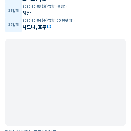
2026-11-03 (화)
입항
:
-
출항
:
-
17일째
해상
2026-11-04 (수)
입항
:
06:00
출항
:
-
18일째
시드니, 호주
open_in_new