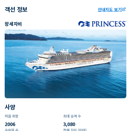
객선 정보
선내지도 보기
ungroup
왕세자비
사양
처음 취항
최대 승객 수
2006
3,080
승무원 수
전체 길이 (미터)