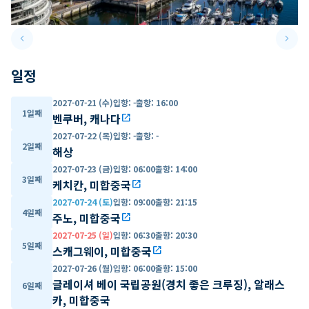
keyboard_arrow_left
keyboard_arrow_right
Previous slide
Next 
일정
2027-07-21 (수)
입항
:
-
출항
:
16:00
1일째
벤쿠버, 캐나다
open_in_new
2027-07-22 (목)
입항
:
-
출항
:
-
2일째
해상
2027-07-23 (금)
입항
:
06:00
출항
:
14:00
3일째
케치칸, 미합중국
open_in_new
2027-07-24 (토)
입항
:
09:00
출항
:
21:15
4일째
주노, 미합중국
open_in_new
2027-07-25 (일)
입항
:
06:30
출항
:
20:30
5일째
스캐그웨이, 미합중국
open_in_new
2027-07-26 (월)
입항
:
06:00
출항
:
15:00
글레이셔 베이 국립공원(경치 좋은 크루징), 알래스
6일째
카, 미합중국