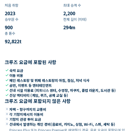
처음 취항
최대 승객 수
2023
2,200
승무원 수
전체 길이 (미터)
900
294
m
총 톤수
92,822
t
크루즈 요금에 포함된 사항
check
숙박 요금
check
이동 비용
check
메인 레스토랑 및 뷔페 레스토랑의 아침, 점심, 저녁 식사
check
공연, 이벤트 등 엔터테인먼트
check
선내 시설 이용료 (피트니스 센터, 수영장, 자쿠지, 클럽 라운지, 도서관 등)
check
선상 액티비티 (게임, 퀴즈, 공예 교실 등)
크루즈 요금에 포함되지 않은 사항
close
자택 ~ 항구까지의 교통비
close
각 기항지에서의 이동비
close
기항지 관광 투어 요금
close
선내에서 발생하는 개인 경비(음료비, 카지노, 상점, Wi-Fi, 스파, 세탁 등)
Princess Plus 또는 Princess Premier로 예약하신 경우, 음료 요금이 포함되어 있