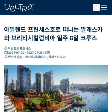
ading...
딩
menu
…
search
아일랜드 프린세스호로 떠나는 알래스카
와 브리티시컬럼비아 일주 8일 크루즈
directions_boat
아일랜드 프린세스
card_travel
2027-07-21
-
2027-07-28
(
8일
)
location_on
벤쿠버 출발 - 앵커리지(휘티어), 알래스카 도착