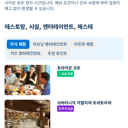
시각은 모두 현지 시간입니다. 해상 조건이나 선사 사정에 따라 일정이
예고 없이 변경될 수 있습니다.
레스토랑, 시설, 엔터테이먼트, 에스테
미식 체험
이브닝 엔터테인먼트
리트릿 체험
키즈 엔터테인먼트
추천 포인트
호라이즌 코트
요금 포함
check
사바티니의 이탈리아 트라토리아
추가 요금
paid