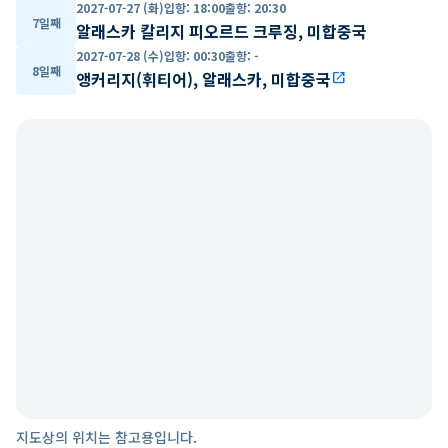
2027-07-27 (화)
입항
:
18:00
출항
:
20:30
7일째
알래스카 칼리지 피오르드 크루징, 미합중국
2027-07-28 (수)
입항
:
00:30
출항
:
-
8일째
앵커리지(휘티어), 알래스카, 미합중국
open_in_new
지도상의 위치는 참고용입니다.