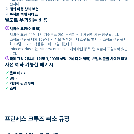
습니다.
close
해외 여행 상해 보험
close
수하물 택배 서비스
별도로 부과되는 비용
paid
서비스 요금(선내 팁)
서비스 요금은 1인 1박 기준으로 아래 금액이 선내 계정에 자동 청구됩니다.
스위트 객실은 미화 19달러, 리저브 컬렉션 미니 스위트 및 미니 스위트 객실은 미
화 18달러, 기타 객실은 미화 17달러입니다.
Princess Plus 또는 Princess Premier로 예약하신 경우, 팁 요금이 포함되어 있습
니다.
paid
국제 관광 여객세: 1인당 3,000엔 상당 (2세 미만 제외) ※일본 출발 시에만 적용
사전 예약 가능한 패키지
check
음료 패키지
check
Wi-Fi
check
기항지 관광 투어
check
스파
프린세스 크루즈 취소 규정