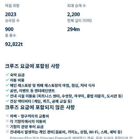
처음 취항
최대 승객 수
2023
2,200
승무원 수
전체 길이 (미터)
900
294
m
총 톤수
92,822
t
크루즈 요금에 포함된 사항
check
숙박 요금
check
이동 비용
check
메인 레스토랑 및 뷔페 레스토랑의 아침, 점심, 저녁 식사
check
공연, 이벤트 등 엔터테인먼트
check
선내 시설 이용료 (피트니스 센터, 수영장, 자쿠지, 클럽 라운지, 도서관 등)
check
선상 액티비티 (게임, 퀴즈, 공예 교실 등)
크루즈 요금에 포함되지 않은 사항
close
자택 ~ 항구까지의 교통비
close
각 기항지에서의 이동비
close
기항지 관광 투어 요금
close
선내에서 발생하는 개인 경비(음료비, 카지노, 상점, Wi-Fi, 스파, 세탁 등)
Princess Plus 또는 Princess Premier로 예약하신 경우, 음료 요금이 포함되어 있