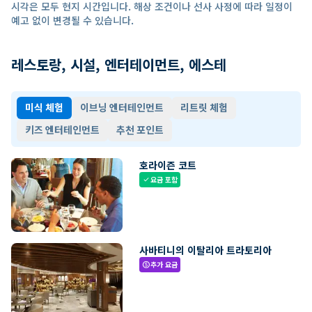
시각은 모두 현지 시간입니다. 해상 조건이나 선사 사정에 따라 일정이
예고 없이 변경될 수 있습니다.
레스토랑, 시설, 엔터테이먼트, 에스테
미식 체험
이브닝 엔터테인먼트
리트릿 체험
키즈 엔터테인먼트
추천 포인트
호라이즌 코트
요금 포함
check
사바티니의 이탈리아 트라토리아
추가 요금
paid