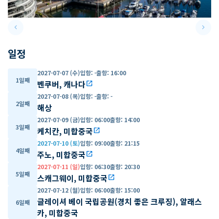
keyboard_arrow_left
keyboard_arrow_right
Previous slide
Next 
일정
2027-07-07 (수)
입항
:
-
출항
:
16:00
1일째
벤쿠버, 캐나다
open_in_new
2027-07-08 (목)
입항
:
-
출항
:
-
2일째
해상
2027-07-09 (금)
입항
:
06:00
출항
:
14:00
3일째
케치칸, 미합중국
open_in_new
2027-07-10 (토)
입항
:
09:00
출항
:
21:15
4일째
주노, 미합중국
open_in_new
2027-07-11 (일)
입항
:
06:30
출항
:
20:30
5일째
스캐그웨이, 미합중국
open_in_new
2027-07-12 (월)
입항
:
06:00
출항
:
15:00
글레이셔 베이 국립공원(경치 좋은 크루징), 알래스
6일째
카, 미합중국