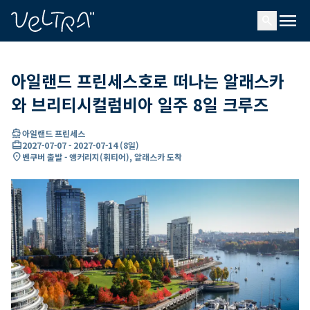
ading...
딩
menu
…
search
아일랜드 프린세스호로 떠나는 알래스카
와 브리티시컬럼비아 일주 8일 크루즈
directions_boat
아일랜드 프린세스
card_travel
2027-07-07
-
2027-07-14
(
8일
)
location_on
벤쿠버 출발 - 앵커리지(휘티어), 알래스카 도착