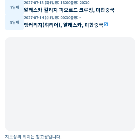
2027-07-13 (화)
입항
:
18:00
출항
:
20:30
7일째
알래스카 칼리지 피오르드 크루징, 미합중국
2027-07-14 (수)
입항
:
00:30
출항
:
-
8일째
앵커리지(휘티어), 알래스카, 미합중국
open_in_new
지도상의 위치는 참고용입니다.