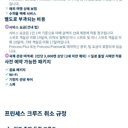
습니다.
close
해외 여행 상해 보험
close
수하물 택배 서비스
별도로 부과되는 비용
paid
서비스 요금(선내 팁)
서비스 요금은 1인 1박 기준으로 아래 금액이 선내 계정에 자동 청구됩니다.
스위트 객실은 미화 19달러, 리저브 컬렉션 미니 스위트 및 미니 스위트 객실은 미
화 18달러, 기타 객실은 미화 17달러입니다.
Princess Plus 또는 Princess Premier로 예약하신 경우, 팁 요금이 포함되어 있습
니다.
paid
국제 관광 여객세: 1인당 3,000엔 상당 (2세 미만 제외) ※일본 출발 시에만 적용
사전 예약 가능한 패키지
check
음료 패키지
check
Wi-Fi
check
기항지 관광 투어
check
스파
프린세스 크루즈 취소 규정